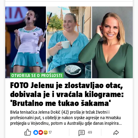
OTVORILA SE O PROŠLOSTI
FOTO Jelenu je zlostavljao otac,
dobivala je i vraćala kilograme:
'Brutalno me tukao šakama'
Bivša tenisačica Jelena Dokić (42) prošla je težak životni i
profesionalni put, s obitelji je nakon srpske agresije na Hrvatsku
prebjegla u Vojvodinu, potom u Australiju gdje danas inspirira
mnoge
17
49