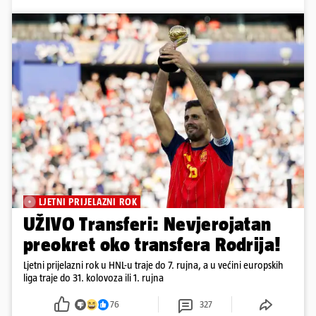
LJETNI PRIJELAZNI ROK
UŽIVO Transferi: Nevjerojatan
preokret oko transfera Rodrija!
Ljetni prijelazni rok u HNL-u traje do 7. rujna, a u većini europskih
liga traje do 31. kolovoza ili 1. rujna
76
327