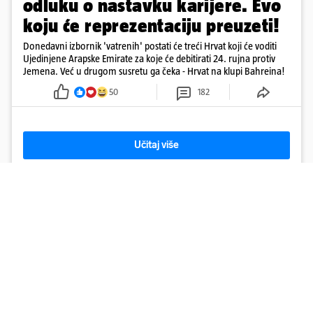
odluku o nastavku karijere. Evo
koju će reprezentaciju preuzeti!
Donedavni izbornik 'vatrenih' postati će treći Hrvat koji će voditi
Ujedinjene Arapske Emirate za koje će debitirati 24. rujna protiv
Jemena. Već u drugom susretu ga čeka - Hrvat na klupi Bahreina!
50
182
Učitaj više