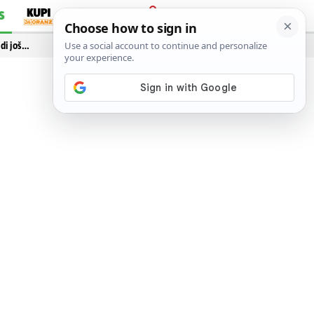
S
PRIJAVA
idi još…