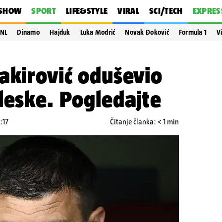
SHOW
SPORT
LIFE&STYLE
VIRAL
SCI/TECH
EXPRES
NL
Dinamo
Hajduk
Luka Modrić
Novak Đoković
Formula 1
V
akirović oduševio
leske. Pogledajte
:17
Čitanje članka: < 1 min