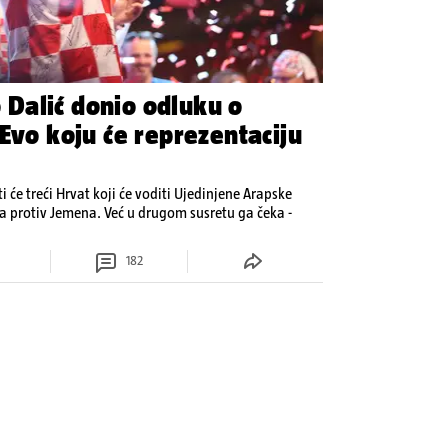
Dalić donio odluku o
Evo koju će reprezentaciju
 će treći Hrvat koji će voditi Ujedinjene Arapske
jna protiv Jemena. Već u drugom susretu ga čeka -
182