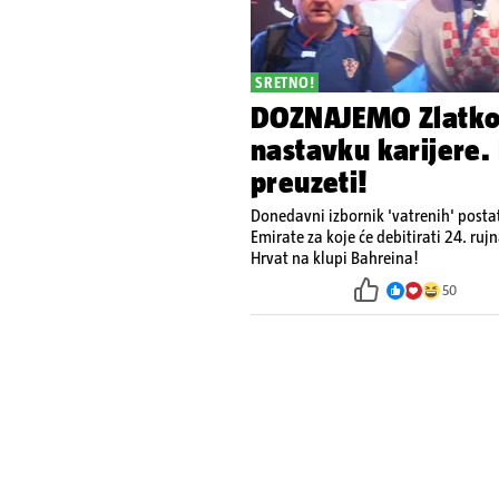
SRETNO!
DOZNAJEMO Zlatko 
nastavku karijere. 
preuzeti!
Donedavni izbornik 'vatrenih' postati
Emirate za koje će debitirati 24. ru
Hrvat na klupi Bahreina!
50