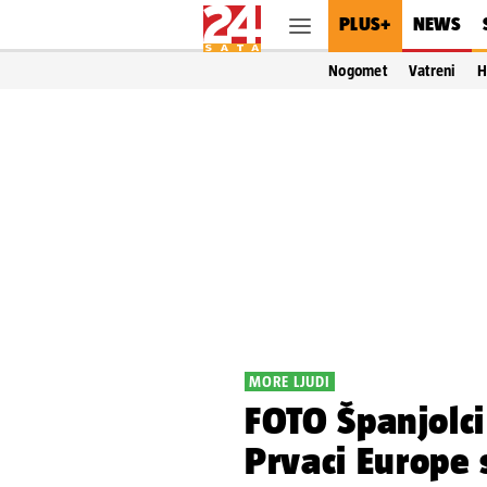
PLUS+
NEWS
Nogomet
Vatreni
H
MORE LJUDI
FOTO Španjolci 
Prvaci Europe 