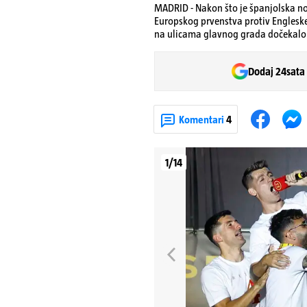
MADRID - Nakon što je španjolska no
Europskog prvenstva protiv Engleske 
na ulicama glavnog grada dočekalo 
Dodaj 24sata
Komentari
4
1/14