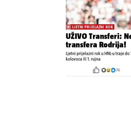
LJETNI PRIJELAZNI ROK
UŽIVO Transferi: N
transfera Rodrija!
Ljetni prijelazni rok u HNL-u traje do 
kolovoza ili 1. rujna
76