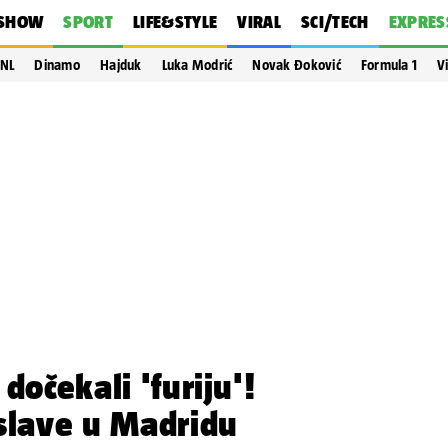
SHOW
SPORT
LIFE&STYLE
VIRAL
SCI/TECH
EXPRES
NL
Dinamo
Hajduk
Luka Modrić
Novak Đoković
Formula 1
V
dočekali 'furiju'!
slave u Madridu