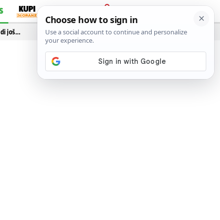
S
PRIJAVA
idi još…