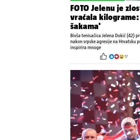
FOTO Jelenu je zlos
vraćala kilograme:
šakama'
Bivša tenisačica Jelena Dokić (42) pro
nakon srpske agresije na Hrvatsku p
inspirira mnoge
17