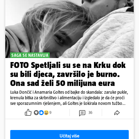
SAGA SE NASTAVLJA
FOTO Spetljali su se na Krku dok
su bili djeca, završilo je burno.
Ona sad želi 50 milijuna eura
Luka Dončić i Anamaria Goltes od bajke do skandala: zaruke pukle,
krenula bitka za skrbništvo i alimentaciju i izgledalo je da će proći
sve sporazumnim rješenjem, ali Goltes je šokirala novom tužbom
u Sloveniji
9
36
Učitaj više