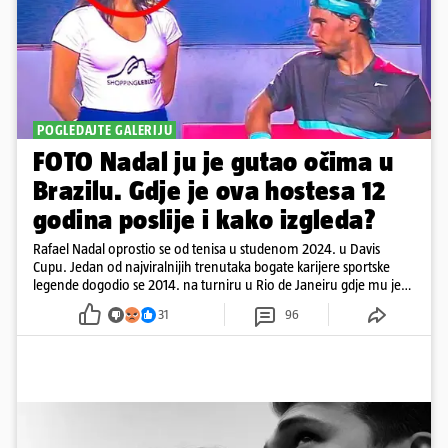
POGLEDAJTE GALERIJU
FOTO Nadal ju je gutao očima u
Brazilu. Gdje je ova hostesa 12
godina poslije i kako izgleda?
Rafael Nadal oprostio se od tenisa u studenom 2024. u Davis
Cupu. Jedan od najviralnijih trenutaka bogate karijere sportske
legende dogodio se 2014. na turniru u Rio de Janeiru gdje mu je
pažnju odvlačila ljepotica iza klupe
31
96