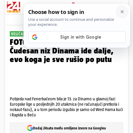
PRIJAVA
Galerija
Komentari
48
VELIČANSTVENA SERIJA
FOTO Stvoren za Europsku ligu:
Čudesan niz Dinama ide dalje,
evo koga je sve rušio po putu
Pobjeda nad Fenerbačeom bila je 13. za Dinamo u glavnoj fazi
Europske lige u posljednjih 20 utakmica (ne računajući pretkola i
nokaut-fazu), a u tom periodu izgubio je samo od West Hama kući
i Rapida u Beču
Dodaj 24sata među omiljene izvore na Googleu