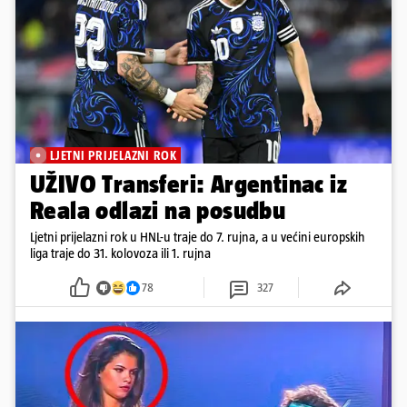
LJETNI PRIJELAZNI ROK
UŽIVO Transferi: Argentinac iz
Reala odlazi na posudbu
Ljetni prijelazni rok u HNL-u traje do 7. rujna, a u većini europskih
liga traje do 31. kolovoza ili 1. rujna
78
327