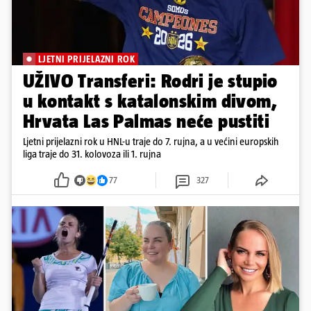
LJETNI PRIJELAZNI ROK
UŽIVO Transferi: Rodri je stupio
u kontakt s katalonskim divom,
Hrvata Las Palmas neće pustiti
Ljetni prijelazni rok u HNL-u traje do 7. rujna, a u većini europskih
liga traje do 31. kolovoza ili 1. rujna
77
327