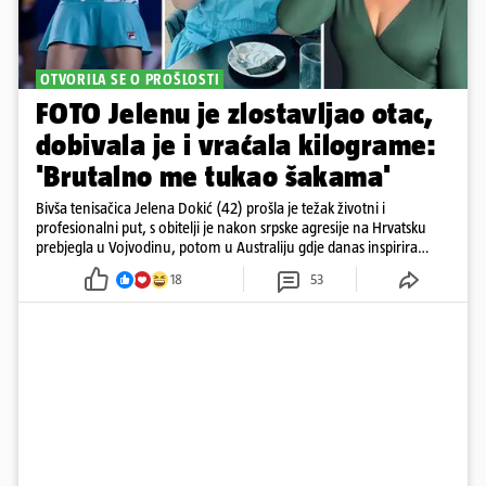
OTVORILA SE O PROŠLOSTI
FOTO Jelenu je zlostavljao otac,
dobivala je i vraćala kilograme:
'Brutalno me tukao šakama'
Bivša tenisačica Jelena Dokić (42) prošla je težak životni i
profesionalni put, s obitelji je nakon srpske agresije na Hrvatsku
prebjegla u Vojvodinu, potom u Australiju gdje danas inspirira
mnoge
18
53