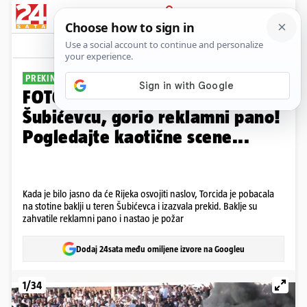
PRIJAVA
Galerija
Komentari
93
PREKINULI UTAKMICU
FOTO Torcida izazvala požar na
Šubićevcu, gorio reklamni pano!
Pogledajte kaotične scene...
Kada je bilo jasno da će Rijeka osvojiti naslov, Torcida je pobacala
na stotine baklji u teren Šubićevca i izazvala prekid. Baklje su
zahvatile reklamni pano i nastao je požar
Dodaj 24sata među omiljene izvore na Googleu
1/34