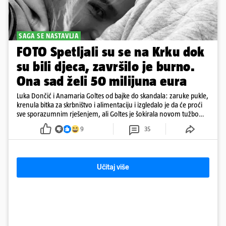
SAGA SE NASTAVLJA
FOTO Spetljali su se na Krku dok
su bili djeca, završilo je burno.
Ona sad želi 50 milijuna eura
Luka Dončić i Anamaria Goltes od bajke do skandala: zaruke pukle,
krenula bitka za skrbništvo i alimentaciju i izgledalo je da će proći
sve sporazumnim rješenjem, ali Goltes je šokirala novom tužbom
u Sloveniji
9
35
Učitaj više