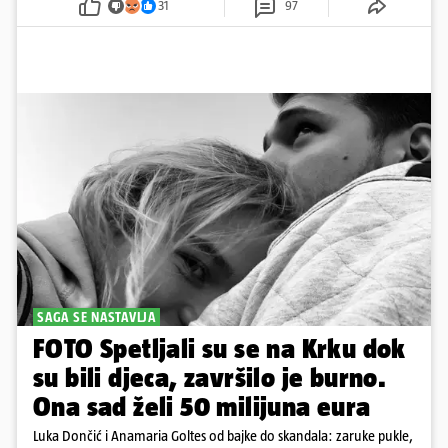
31
97
SAGA SE NASTAVLJA
FOTO Spetljali su se na Krku dok
su bili djeca, završilo je burno.
Ona sad želi 50 milijuna eura
Luka Dončić i Anamaria Goltes od bajke do skandala: zaruke pukle,