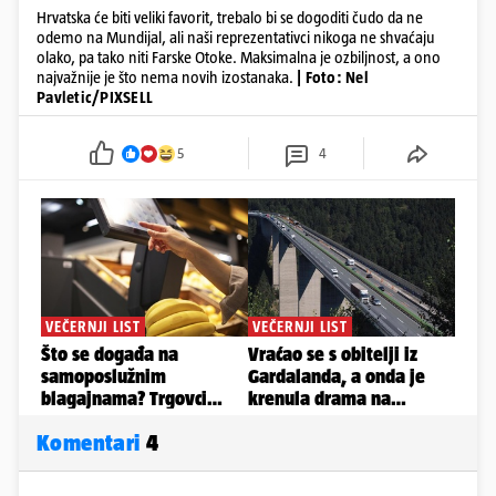
Hrvatska će biti veliki favorit, trebalo bi se dogoditi čudo da ne
odemo na Mundijal, ali naši reprezentativci nikoga ne shvaćaju
olako, pa tako niti Farske Otoke. Maksimalna je ozbiljnost, a ono
najvažnije je što nema novih izostanaka.
| Foto: Nel
Pavletic/PIXSELL
5
4
Komentari
4