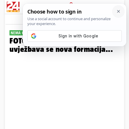
PRIJAVA
Galerija
Komentari
4
NEMA OPUŠTANJA
FOTO Vatreni 'lete' na treningu,
uvježbava se nova formacija...