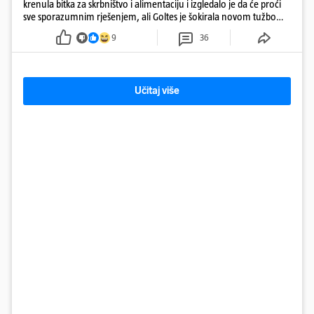
krenula bitka za skrbništvo i alimentaciju i izgledalo je da će proći
sve sporazumnim rješenjem, ali Goltes je šokirala novom tužbom
u Sloveniji
9
36
Učitaj više