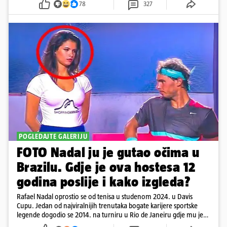
78
327
POGLEDAJTE GALERIJU
FOTO Nadal ju je gutao očima u
Brazilu. Gdje je ova hostesa 12
godina poslije i kako izgleda?
Rafael Nadal oprostio se od tenisa u studenom 2024. u Davis
Cupu. Jedan od najviralnijih trenutaka bogate karijere sportske
legende dogodio se 2014. na turniru u Rio de Janeiru gdje mu je
pažnju odvlačila ljepotica iza klupe