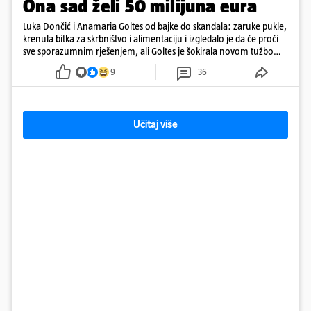
Ona sad želi 50 milijuna eura
Luka Dončić i Anamaria Goltes od bajke do skandala: zaruke pukle,
krenula bitka za skrbništvo i alimentaciju i izgledalo je da će proći
sve sporazumnim rješenjem, ali Goltes je šokirala novom tužbom
u Sloveniji
9
36
Učitaj više