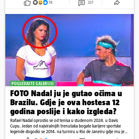
78
327
POGLEDAJTE GALERIJU
FOTO Nadal ju je gutao očima u
Brazilu. Gdje je ova hostesa 12
godina poslije i kako izgleda?
Rafael Nadal oprostio se od tenisa u studenom 2024. u Davis
Cupu. Jedan od najviralnijih trenutaka bogate karijere sportske
legende dogodio se 2014. na turniru u Rio de Janeiru gdje mu je
pažnju odvlačila ljepotica iza klupe