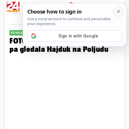
PRIJAVA
Galerija
Komentari
25
POHVALILA SE
FOTO Zvijezda Netflixa partijala
pa gledala Hajduk na Poljudu