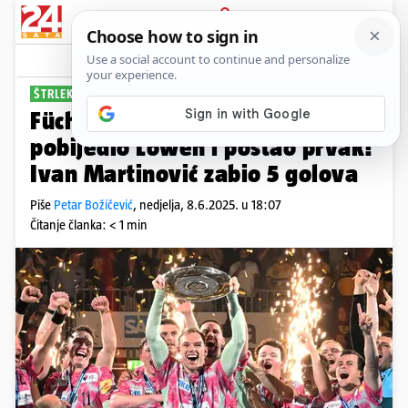
PRIJAVA
Sport
Komentari
1
ŠTRLEK SLAVI TITULU
Füchse Berlin na pogon Gidsela
pobijedio Löwen i postao prvak!
Ivan Martinović zabio 5 golova
Piše
Petar Božičević
,
nedjelja, 8.6.2025. u 18:07
Čitanje članka: < 1 min