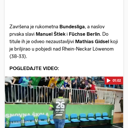
Završena je rukometna
Bundesliga
, a naslov
prvaka slavi
Manuel Štlek
i
Füchse Berlin
. Do
titule ih je odveo nezaustavljivi
Mathias Gidsel
koji
je briljirao u pobjedi nad Rhein-Neckar Löwenom
(38-33).
POGLEDAJTE VIDEO:
01:02
Pokretanje videa...