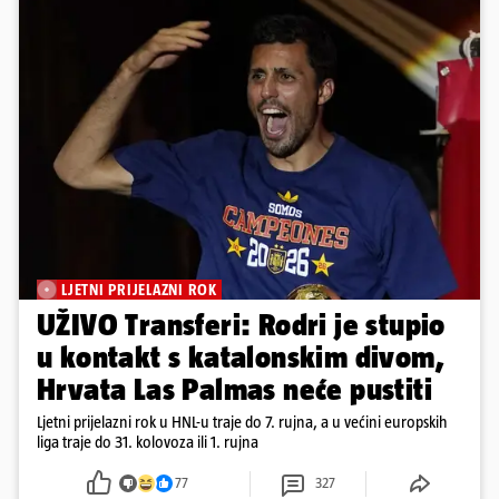
LJETNI PRIJELAZNI ROK
UŽIVO Transferi: Rodri je stupio
u kontakt s katalonskim divom,
Hrvata Las Palmas neće pustiti
Ljetni prijelazni rok u HNL-u traje do 7. rujna, a u većini europskih
liga traje do 31. kolovoza ili 1. rujna
77
327