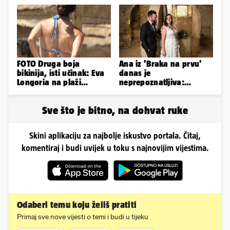
FOTO Druga boja
Ana iz 'Braka na prvu'
bikinija, isti učinak: Eva
danas je
Longoria na plaži
neprepoznatljiva:
pipkala svoje zanosne
Odselila je iz Hrvatske, a
obline
ovako sad izgleda
Sve što je bitno, na dohvat ruke
Skini aplikaciju za najbolje iskustvo portala. Čitaj,
komentiraj i budi uvijek u toku s najnovijim vijestima.
Odaberi temu koju želiš pratiti
Primaj sve nove vijesti o temi i budi u tijeku