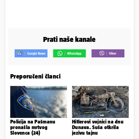
Prati naše kanale
Preporučeni članci
Policija na Pašmanu
Hitlerovi vojnici na dnu
pronašla mrtvog
Dunava. Suša otkrila
Slovenca (24)
jezivu tajnu