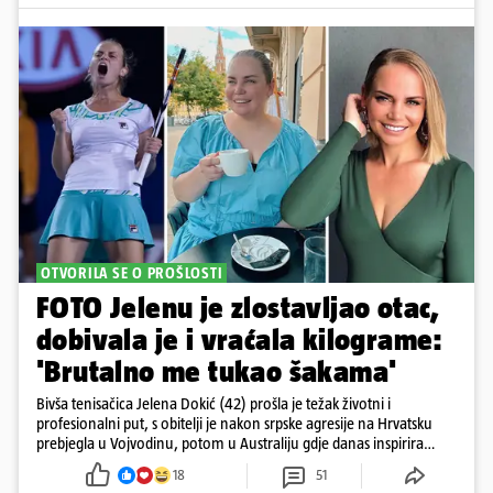
OTVORILA SE O PROŠLOSTI
FOTO Jelenu je zlostavljao otac,
dobivala je i vraćala kilograme:
'Brutalno me tukao šakama'
Bivša tenisačica Jelena Dokić (42) prošla je težak životni i
profesionalni put, s obitelji je nakon srpske agresije na Hrvatsku
prebjegla u Vojvodinu, potom u Australiju gdje danas inspirira
mnoge
18
51