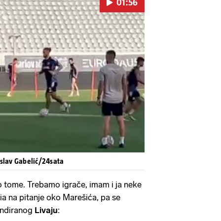
01:56
Pokretanje videa...
islav Gabelić/24sata
o tome. Trebamo igrače, imam i ja neke
cia na pitanje oko Marešića, pa se
endiranog
Livaju
: