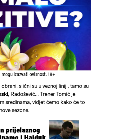
u mogu izazvati ovisnost. 18+
 obrani, slični su u veznoj liniji, tamo su
oski
, Radošević... Trener Tomić je
im sredinama, vidjet ćemo kako će to
 nove sezone.
n prijelaznog
Dinamo i Hajduk