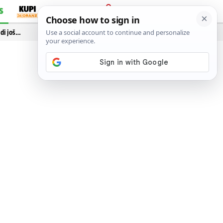
S
PRIJAVA
idi još…