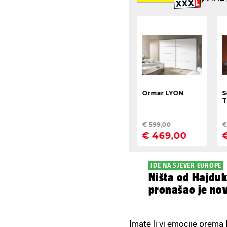
IDE NA SJEVER EUROPE
Ništa od Hajduk
pronašao je nov
Imate li vi emocije prema I