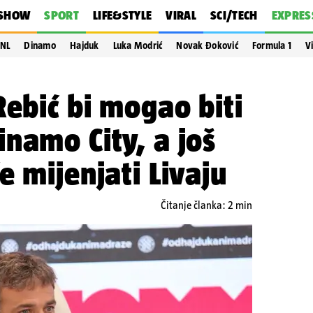
SHOW
SPORT
LIFE&STYLE
VIRAL
SCI/TECH
EXPRES
NL
Dinamo
Hajduk
Luka Modrić
Novak Đoković
Formula 1
V
Rebić bi mogao biti
namo City, a još
e mijenjati Livaju
Čitanje članka: 2 min