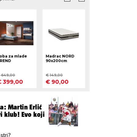
a: Martin Erlić
i klub! Evo koji
stri?