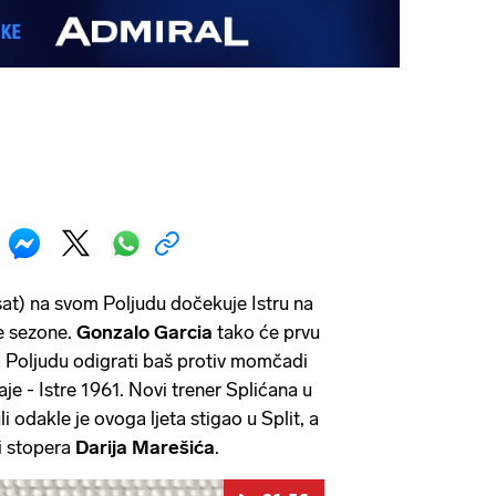
 sat) na svom Poljudu dočekuje Istru na
e sezone.
Gonzalo Garcia
tako će prvu
Poljudu odigrati baš protiv momčadi
je - Istre 1961. Novi trener Splićana u
i odakle je ovoga ljeta stigao u Split, a
i stopera
Darija Marešića
.