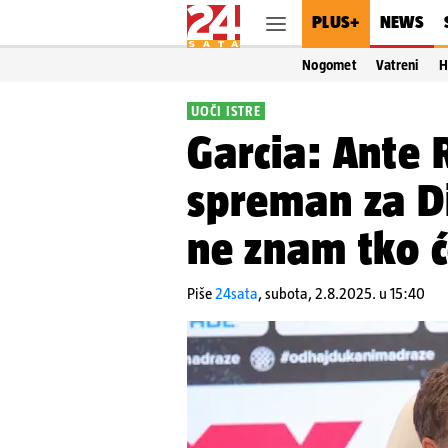
PLUS+
NEWS
Nogomet
Vatreni
H
UOČI ISTRE
Garcia: Ante 
spreman za Di
ne znam tko ć
Piše
24sata
,
subota, 2.8.2025. u 15:40