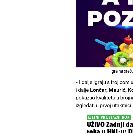
Igre na sreć
- I dalje igraju s trojicom u
i dalje
Lončar, Maurić, K
pokazao kvalitetu u brojn
izgledati u prvoj utakmici
LJETNI PRIJELAZNI ROK
UŽIVO Zadnji da
roka u HNL-u: 