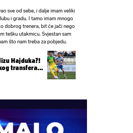
ao sve od sebe, i dalje imam veliki
klubu i gradu. I tamo imam mnogo
ako dobrog trenera, bit će jači nego
em tešku utakmicu. Svjestan sam
znam što nam treba za pobjedu.
lizu Hajduka?!
kog transfera...