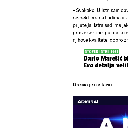
- Svakako. U Istri sam dav
respekt prema ljudima u 
prijatelja. Istra sad ima j
prošle sezone, pa očekuj
njihove kvalitete, dobro 
STOPER ISTRE 1961
Dario Marešić b
Evo detalja veli
Garcia
je nastavio...