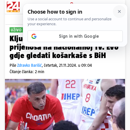
PRIJAVA
Sport
Komentari
6
UŽIVO OD 20 SATI
Ključna utakmica Hrvatske bez
prijenosa na nacionalnoj TV. Evo
gdje gledati košarkaše s BiH
Piše
Zdravko Barišić
,
četvrtak, 21.11.2024. u 09:04
Čitanje članka: 2 min