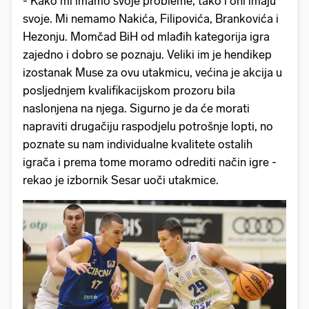
- Kako mi imamo svoje probleme, tako i oni imaju
svoje. Mi nemamo Nakića, Filipovića, Brankovića i
Hezonju. Momčad BiH od mlađih kategorija igra
zajedno i dobro se poznaju. Veliki im je hendikep
izostanak Muse za ovu utakmicu, većina je akcija u
posljednjem kvalifikacijskom prozoru bila
naslonjena na njega. Sigurno je da će morati
napraviti drugačiju raspodjelu potrošnje lopti, no
poznate su nam individualne kvalitete ostalih
igrača i prema tome moramo odrediti način igre -
rekao je izbornik Sesar uoči utakmice.