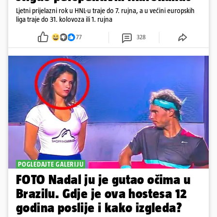
Ljetni prijelazni rok u HNL-u traje do 7. rujna, a u većini europskih
liga traje do 31. kolovoza ili 1. rujna
77
328
POGLEDAJTE GALERIJU
FOTO Nadal ju je gutao očima u
Brazilu. Gdje je ova hostesa 12
godina poslije i kako izgleda?