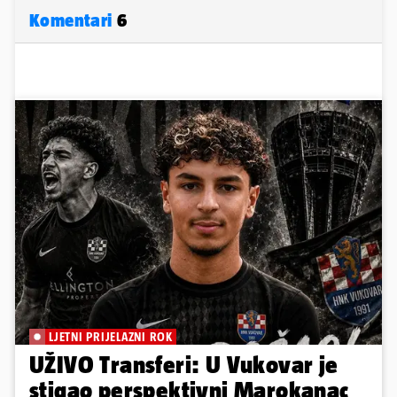
Komentari
6
LJETNI PRIJELAZNI ROK
UŽIVO Transferi: U Vukovar je
stigao perspektivni Marokanac