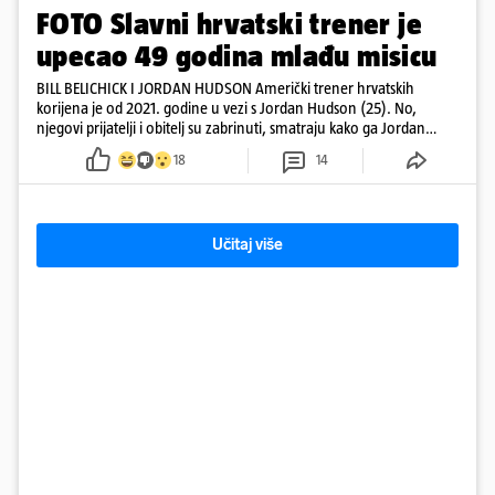
FOTO Slavni hrvatski trener je
upecao 49 godina mlađu misicu
BILL BELICHICK I JORDAN HUDSON Američki trener hrvatskih
korijena je od 2021. godine u vezi s Jordan Hudson (25). No,
njegovi prijatelji i obitelj su zabrinuti, smatraju kako ga Jordan
kontrolira
18
14
Učitaj više