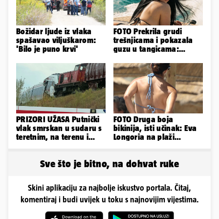
Božidar ljude iz vlaka
FOTO Prekrila grudi
spašavao viljuškarom:
trešnjicama i pokazala
'Bilo je puno krvi'
guzu u tangicama:
Ovako ljetuje bujna
Slavonka
PRIZORI UŽASA Putnički
FOTO Druga boja
vlak smrskan u sudaru s
bikinija, isti učinak: Eva
teretnim, na terenu i
Longoria na plaži
helikopter hitne
pipkala svoje zanosne
obline
Sve što je bitno, na dohvat ruke
Skini aplikaciju za najbolje iskustvo portala. Čitaj,
komentiraj i budi uvijek u toku s najnovijim vijestima.