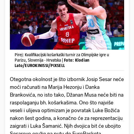
Pirej: Kvalifikacijski košarkaški turnir za Olimpijske igre u
Parizu, Slovenija - Hrvatska |
Foto: Klodian
Lato/EUROKINISSI/PIXSELL
Otegotna okolnost je što izbornik Josip Sesar neće
moći računati na Marija Hezonju i Danka
Brankovića, no isto tako, Džanan Musa neće biti na
raspolaganju bh. košarkašima. Ono što najviše
veseli i ulijeva optimizam je povratak Luke Božića
nakon šest godina, a konačno će za reprezentaciju
zaigrati i Luka Šamanić. Njih dvojica bit će ubojito
Sesarovo oružje na putu do EuroBasketa,