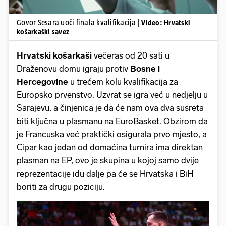
Govor Sesara uoči finala kvalifikacija
| Video: Hrvatski
košarkaški savez
Hrvatski košarkaši
večeras od 20 sati u
Draženovu domu igraju protiv
Bosne i
Hercegovine
u trećem kolu kvalifikacija za
Europsko prvenstvo. Uzvrat se igra već u nedjelju u
Sarajevu, a činjenica je da će nam ova dva susreta
biti ključna u plasmanu na EuroBasket. Obzirom da
je Francuska već praktički osigurala prvo mjesto, a
Cipar kao jedan od domaćina turnira ima direktan
plasman na EP, ovo je skupina u kojoj samo dvije
reprezentacije idu dalje pa će se Hrvatska i BiH
boriti za drugu poziciju.