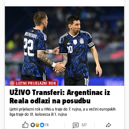
LJETNI PRIJELAZNI ROK
UŽIVO Transferi: Argentinac iz
Reala odlazi na posudbu
Ljetni prijelazni rok u HNL-u traje do 7. rujna, a u većini europskih
liga traje do 31. kolovoza ili 1. rujna
78
327