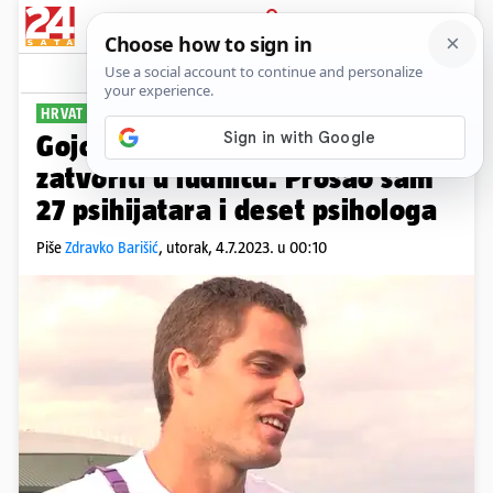
PRIJAVA
Sport
Komentari
24
HRVAT ISPAO S WIMBLEDONA
Gojo: Jedino me još mogu
zatvoriti u ludnicu. Prošao sam
27 psihijatara i deset psihologa
Piše
Zdravko Barišić
,
utorak, 4.7.2023. u 00:10