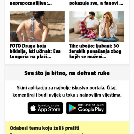
neprepoznatljiva:
pokazuje sve, a fanovi je
Odselila je iz Hrvatske, a
naprosto obožavaju!
ovako sad izgleda
FOTO Druga boja
Tihe ubojice ljubavi: 30
bikinija, isti učinak: Eva
ženskih ponašanja zbog
Longoria na plaži
kojih se muževi
pipkala svoje zanosne
emocionalno distanciraju
obline
Sve što je bitno, na dohvat ruke
Skini aplikaciju za najbolje iskustvo portala. Čitaj,
komentiraj i budi uvijek u toku s najnovijim vijestima.
Odaberi temu koju želiš pratiti