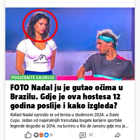
POGLEDAJTE GALERIJU
FOTO Nadal ju je gutao očima u
Brazilu. Gdje je ova hostesa 12
godina poslije i kako izgleda?
Rafael Nadal oprostio se od tenisa u studenom 2024. u Davis
Cupu. Jedan od najviralnijih trenutaka bogate karijere sportske
legende dogodio se 2014. na turniru u Rio de Janeiru gdje mu je
pažnju odvlačila ljepotica iza klupe
31
97