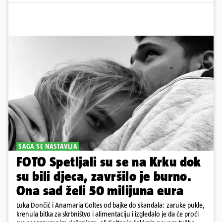
SAGA SE NASTAVLJA
FOTO Spetljali su se na Krku dok
su bili djeca, završilo je burno.
Ona sad želi 50 milijuna eura
Luka Dončić i Anamaria Goltes od bajke do skandala: zaruke pukle,
krenula bitka za skrbništvo i alimentaciju i izgledalo je da će proći