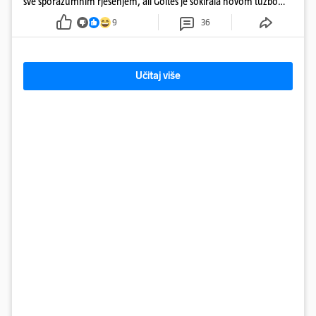
sve sporazumnim rješenjem, ali Goltes je šokirala novom tužbom
u Sloveniji
9
36
Učitaj više