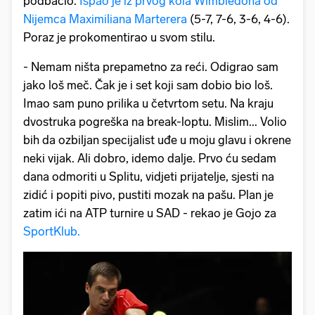
podbacio.
Ispao je iz prvog kola Wimbledona od
Nijemca Maximiliana Marterera
(5-7, 7-6, 3-6, 4-6).
Poraz je prokomentirao u svom stilu.
- Nemam ništa prepametno za reći. Odigrao sam
jako loš meč. Čak je i set koji sam dobio bio loš.
Imao sam puno prilika u četvrtom setu. Na kraju
dvostruka pogreška na break-loptu. Mislim... Volio
bih da ozbiljan specijalist uđe u moju glavu i okrene
neki vijak. Ali dobro, idemo dalje. Prvo ću sedam
dana odmoriti u Splitu, vidjeti prijatelje, sjesti na
zidić i popiti pivo, pustiti mozak na pašu. Plan je
zatim ići na ATP turnire u SAD - rekao je Gojo za
SportKlub.