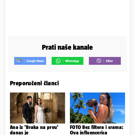
Prati naše kanale
Preporučeni članci
Ana iz 'Braka na prvu'
FOTO Bez filtera i srama:
danas je
Ova influencerica