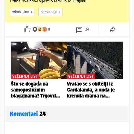
Primaj sve nove vijesti o temi i budi u tijeku
wimbledon
borna gojo
11
24
Komentari
24