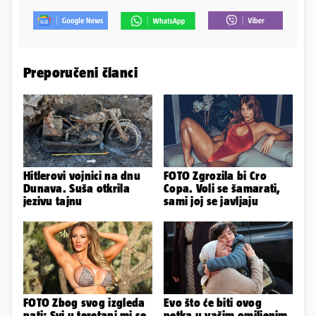
Preporučeni članci
Hitlerovi vojnici na dnu
FOTO Zgrozila bi Cro
Dunava. Suša otkrila
Copa. Voli se šamarati,
jezivu tajnu
sami joj se javljaju
FOTO Zbog svog izgleda
Evo što će biti ovog
pati: Svi u teretani mi se
petka u vašim omiljenim