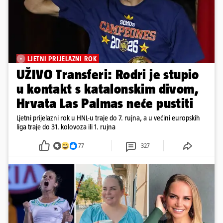
LJETNI PRIJELAZNI ROK
UŽIVO Transferi: Rodri je stupio
u kontakt s katalonskim divom,
Hrvata Las Palmas neće pustiti
Ljetni prijelazni rok u HNL-u traje do 7. rujna, a u većini europskih
liga traje do 31. kolovoza ili 1. rujna
77
327