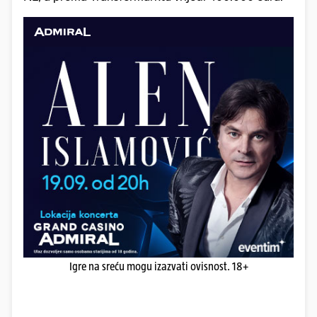
Igre na sreću mogu izazvati ovisnost. 18+