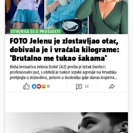
OTVORILA SE O PROŠLOSTI
FOTO Jelenu je zlostavljao otac,
dobivala je i vraćala kilograme:
'Brutalno me tukao šakama'
Bivša tenisačica Jelena Dokić (42) prošla je težak životni i
profesionalni put, s obitelji je nakon srpske agresije na Hrvatsku
prebjegla u Vojvodinu, potom u Australiju gdje danas inspirira
mnoge
18
53