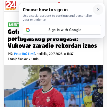
PRIJAVA
Sport
Komentari
6
TALENTIRANI GOLMAN
Gotovo je: Ivan Mandić prešao u
portugalskog prvoligaša!
Vukovar zaradio rekordan iznos
Piše
Petar Božičević
,
nedjelja, 20.7.2025. u 11:37
Čitanje članka: < 1 min