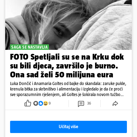
SAGA SE NASTAVLJA
FOTO Spetljali su se na Krku dok
su bili djeca, završilo je burno.
Ona sad želi 50 milijuna eura
Luka Dončić i Anamaria Goltes od bajke do skandala: zaruke pukle,
krenula bitka za skrbništvo i alimentaciju i izgledalo je da će proći
sve sporazumnim rješenjem, ali Goltes je šokirala novom tužbom
u Sloveniji
9
36
Učitaj više