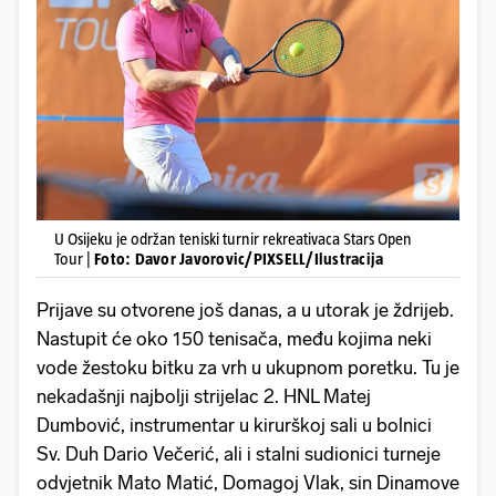
U Osijeku je održan teniski turnir rekreativaca Stars Open
Tour |
Foto: Davor Javorovic/PIXSELL/Ilustracija
Prijave su otvorene još danas, a u utorak je ždrijeb.
Nastupit će oko 150 tenisača, među kojima neki
vode žestoku bitku za vrh u ukupnom poretku. Tu je
nekadašnji najbolji strijelac 2. HNL Matej
Dumbović, instrumentar u kirurškoj sali u bolnici
Sv. Duh Dario Večerić, ali i stalni sudionici turneje
odvjetnik Mato Matić, Domagoj Vlak, sin Dinamove