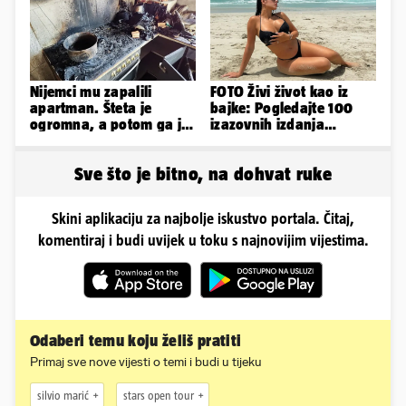
Nijemci mu zapalili
FOTO Živi život kao iz
apartman. Šteta je
bajke: Pogledajte 100
ogromna, a potom ga je
izazovnih izdanja
šokirao i e-mail od
Ronaldove Georgine
Bookinga
Sve što je bitno, na dohvat ruke
Skini aplikaciju za najbolje iskustvo portala. Čitaj,
komentiraj i budi uvijek u toku s najnovijim vijestima.
Odaberi temu koju želiš pratiti
Primaj sve nove vijesti o temi i budi u tijeku
silvio marić
stars open tour