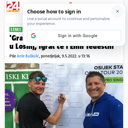
PRIJAVA
Sport
Komentari
0
STARS OPEN TOUR
'Grand Slam' rekreativaca stiže
u Lošinj, igrat će i Emil Tedeschi
Piše
Ante Buškulić
,
ponedjeljak, 9.5.2022. u 13:16