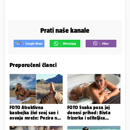
Prati naše kanale
Preporučeni članci
FOTO Atraktivna
FOTO Svaka poza joj
kaubojka živi svoj san i
donosi prihod: Bivša
osvaja mreže: Pozira na
frizerka i učiteljica
konjima, nastupa na
oblinama je zapalila
rodeu...
Instagram