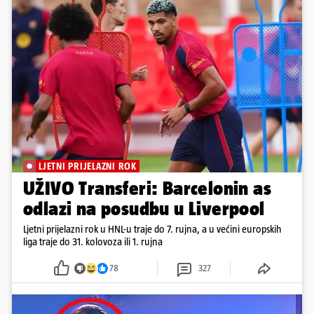
LJETNI PRIJELAZNI ROK
UŽIVO Transferi: Barcelonin as
odlazi na posudbu u Liverpool
Ljetni prijelazni rok u HNL-u traje do 7. rujna, a u većini europskih
liga traje do 31. kolovoza ili 1. rujna
78
327