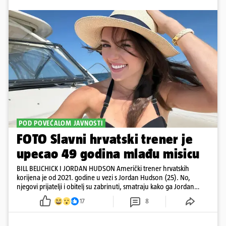
POD POVEĆALOM JAVNOSTI
FOTO Slavni hrvatski trener je
upecao 49 godina mlađu misicu
BILL BELICHICK I JORDAN HUDSON Američki trener hrvatskih
korijena je od 2021. godine u vezi s Jordan Hudson (25). No,
njegovi prijatelji i obitelj su zabrinuti, smatraju kako ga Jordan
kontrolira
17
8