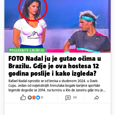
POGLEDAJTE GALERIJU
FOTO Nadal ju je gutao očima u
Brazilu. Gdje je ova hostesa 12
godina poslije i kako izgleda?
Rafael Nadal oprostio se od tenisa u studenom 2024. u Davis
Cupu. Jedan od najviralnijih trenutaka bogate karijere sportske
legende dogodio se 2014. na turniru u Rio de Janeiru gdje mu je
pažnju odvlačila ljepotica iza klupe
31
99