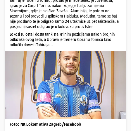
Tahiraj je rođen u Torinu, prošao je mlađe selekcije Juventusa,
igrao je za Carpi I Torino, nakon kojeg je Italiju zamijenio
Slovenijom, gdje je bio član Zavrča I Aluminija, te potom od
sezonu i pol provodi u splitskom Hajduku. Međutim, tamo se baš
nije proslavio te je odigrao samo 24 utakmice uz pet asistencija, a
posljednji susret odigrao je u kolovozu protiv Istre.
Lokosi su ostali dosta tanki na krilnim pozicijama nakon brojnih
odlazaka ovog ljeta, a Uprava je treneru Goranu Tomiću tako
odlučila dovesti Tahiraja...
Foto: NK Lokomotiva Zagreb/Facebook