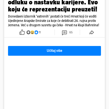
odluku o nastavku karijere. Evo
koju će reprezentaciju preuzeti!
Donedavni izbornik 'vatrenih' postati će treći Hrvat koji će voditi
Ujedinjene Arapske Emirate za koje će debitirati 24. rujna protiv
Jemena. Već u drugom susretu ga čeka - Hrvat na klupi Bahreina!
11
65
Učitaj više