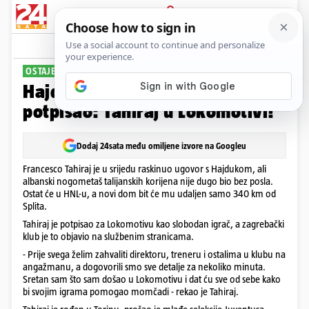
PRIJAVA
Sport
Komentari
2
OSTAJE U HNL-U
Hajduk ga se riješio, a Tomić
potpisao: Tahiraj u Lokomotivi!
Dodaj 24sata među omiljene izvore na Googleu
Francesco Tahiraj je u srijedu raskinuo ugovor s Hajdukom, ali
albanski nogometaš talijanskih korijena nije dugo bio bez posla.
Ostat će u HNL-u, a novi dom bit će mu udaljen samo 340 km od
Splita.
Tahiraj je potpisao za Lokomotivu kao slobodan igrač, a zagrebački
klub je to objavio na službenim stranicama.
- Prije svega želim zahvaliti direktoru, treneru i ostalima u klubu na
angažmanu, a dogovorili smo sve detalje za nekoliko minuta.
Sretan sam što sam došao u Lokomotivu i dat ću sve od sebe kako
bi svojim igrama pomogao momčadi - rekao je Tahiraj.