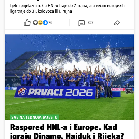
Ljetni prijelazni rok u HNL-u traje do 7. rujna, a u većini europskih
liga traje do 31. kolovoza ili 1. rujna
76
327
SVE NA JEDNOM MJESTU
Raspored HNL-a i Europe. Kad
igraju Dinamo, Hajduk i Rijeka?