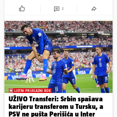
2
LJETNI PRIJELAZNI ROK
UŽIVO Transferi: Srbin spašava
karijeru transferom u Tursku, a
PSV ne pušta Perišića u Inter