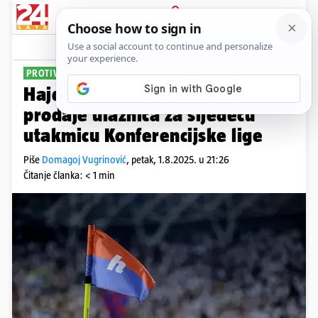
PRIJAVA
Sport
Komentari
7
PROTIV DINAMO CITYJA
Hajduk objavio detalje oko
prodaje ulaznica za sljedeću
utakmicu Konferencijske lige
Piše
Domagoj Vugrinović
,
petak, 1.8.2025. u 21:26
Čitanje članka: < 1 min