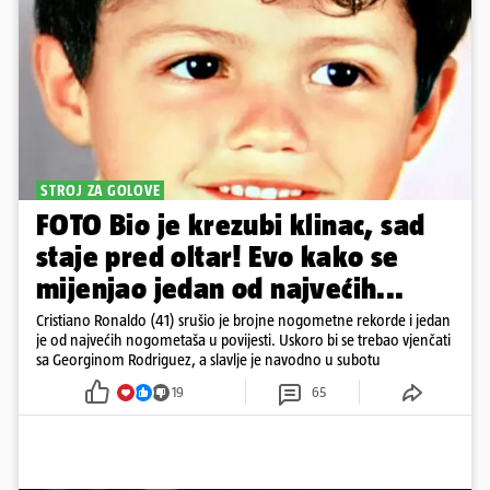
STROJ ZA GOLOVE
FOTO Bio je krezubi klinac, sad
staje pred oltar! Evo kako se
mijenjao jedan od najvećih...
Cristiano Ronaldo (41) srušio je brojne nogometne rekorde i jedan
je od najvećih nogometaša u povijesti. Uskoro bi se trebao vjenčati
sa Georginom Rodriguez, a slavlje je navodno u subotu
19
65