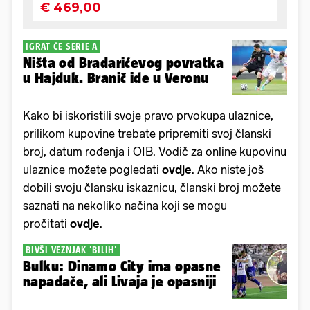
IGRAT ĆE SERIE A
Ništa od Bradarićevog povratka
u Hajduk. Branič ide u Veronu
Kako bi iskoristili svoje pravo prvokupa ulaznice,
prilikom kupovine trebate pripremiti svoj članski
broj, datum rođenja i OIB. Vodič za online kupovinu
ulaznice možete pogledati
ovdje
. Ako niste još
dobili svoju člansku iskaznicu, članski broj možete
saznati na nekoliko načina koji se mogu
pročitati
ovdje
.
BIVŠI VEZNJAK 'BILIH'
Bulku: Dinamo City ima opasne
napadače, ali Livaja je opasniji