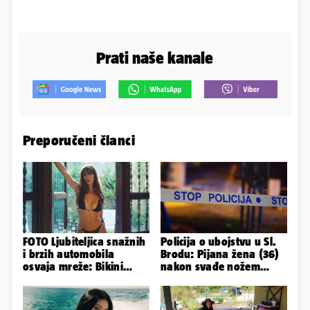
Prati naše kanale
Preporučeni članci
FOTO Ljubiteljica snažnih
Policija o ubojstvu u Sl.
i brzih automobila
Brodu: Pijana žena (36)
osvaja mreže: Bikini
nakon svađe nožem
spaja s konjskim
ubila partnera (71)
snagama