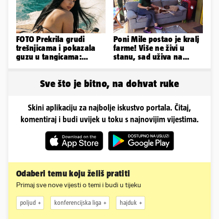
FOTO Prekrila grudi
Poni Mile postao je kralj
trešnjicama i pokazala
farme! Više ne živi u
guzu u tangicama:
stanu, sad uživa na
Ovako ljetuje bujna
svom omiljenom - kauču
Slavonka
Sve što je bitno, na dohvat ruke
Skini aplikaciju za najbolje iskustvo portala. Čitaj,
komentiraj i budi uvijek u toku s najnovijim vijestima.
Odaberi temu koju želiš pratiti
Primaj sve nove vijesti o temi i budi u tijeku
poljud
konferencijska liga
hajduk