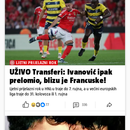
LJETNI PRIJELAZNI ROK
UŽIVO Transferi: Ivanović ipak
prelomio, blizu je Francuske!
Ljetni prijelazni rok u HNL-u traje do 7. rujna, a u većini europskih
liga traje do 31. kolovoza ili 1. rujna
77
336