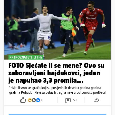
PREPOZNAJETE LI IH?
FOTO Sjećate li se mene? Ovo su
zaboravljeni hajdukovci, jedan
je napuhao 3,3 promila...
Prisjetili smo se igrača koji su posljednjih desetak godina godina
igrali na Poljudu. Neki su ostavili trag, a neki u potpunosti podbacili
15
50