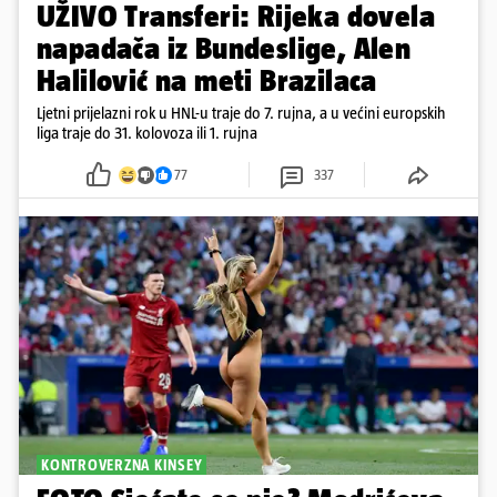
UŽIVO Transferi: Rijeka dovela
napadača iz Bundeslige, Alen
Halilović na meti Brazilaca
Ljetni prijelazni rok u HNL-u traje do 7. rujna, a u većini europskih
liga traje do 31. kolovoza ili 1. rujna
77
337
KONTROVERZNA KINSEY