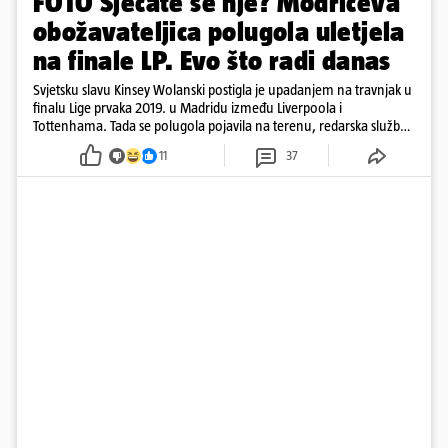
FOTO Sjećate se nje? Modrićeva
obožavateljica polugola uletjela
na finale LP. Evo što radi danas
Svjetsku slavu Kinsey Wolanski postigla je upadanjem na travnjak u
finalu Lige prvaka 2019. u Madridu između Liverpoola i
Tottenhama. Tada se polugola pojavila na terenu, redarska služba
ju je lovila po travnjaku, a njezine fotografije obišle su svijet.
11
37