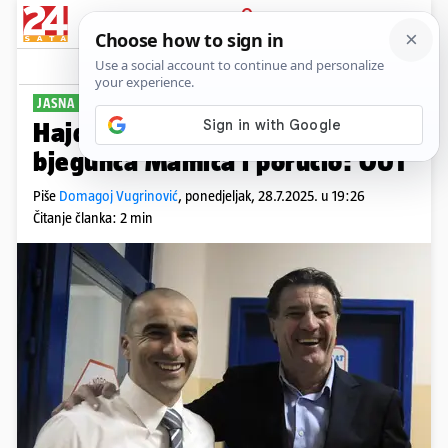
PRIJAVA
Sport
Komentari
96
JASNA PORUKA
Hajduk objavio fotku Marića i
bjegunca Mamića i poručio: OUT
Piše
Domagoj Vugrinović
,
ponedjeljak, 28.7.2025. u 19:26
Čitanje članka: 2 min