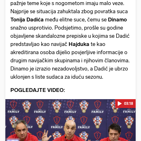
pažnje teme koje s nogometom imaju malo veze.
Najprije se situacija zahuktala zbog povratka suca
Tonija
Dadića
među elitne suce, čemu se
Dinamo
snažno usprotivio. Podsjetimo, prošle su godine
objavljene skandalozne prepiske u kojima se Dadić
predstavljao kao navijač
Hajduka
te kao
akreditirana osoba dijelio povjerljive informacije o
drugim navijačkim skupinama i njihovim članovima.
Dinamo je izrazio nezadovoljstvo, a Dadić je ubrzo
uklonjen s liste sudaca za iduću sezonu.
POGLEDAJTE VIDEO:
03:18