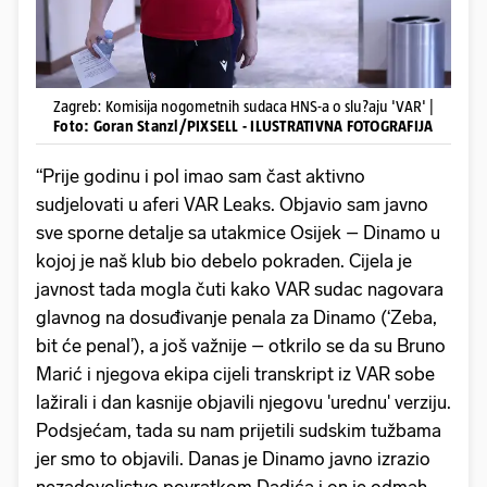
Zagreb: Komisija nogometnih sudaca HNS-a o slu?aju 'VAR' |
Foto: Goran Stanzl/PIXSELL - ILUSTRATIVNA FOTOGRAFIJA
“Prije godinu i pol imao sam čast aktivno
sudjelovati u aferi VAR Leaks. Objavio sam javno
sve sporne detalje sa utakmice Osijek – Dinamo u
kojoj je naš klub bio debelo pokraden. Cijela je
javnost tada mogla čuti kako VAR sudac nagovara
glavnog na dosuđivanje penala za Dinamo (‘Zeba,
bit će penal’), a još važnije – otkrilo se da su Bruno
Marić i njegova ekipa cijeli transkript iz VAR sobe
lažirali i dan kasnije objavili njegovu 'urednu' verziju.
Podsjećam, tada su nam prijetili sudskim tužbama
jer smo to objavili. Danas je Dinamo javno izrazio
nezadovoljstvo povratkom Dadića i on je odmah