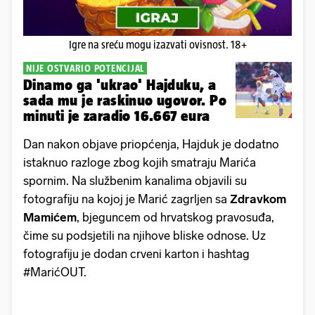
Igre na sreću mogu izazvati ovisnost. 18+
NIJE OSTVARIO POTENCIJAL
Dinamo ga 'ukrao' Hajduku, a
sada mu je raskinuo ugovor. Po
minuti je zaradio 16.667 eura
Dan nakon objave priopćenja, Hajduk je dodatno
istaknuo razloge zbog kojih smatraju Marića
spornim. Na službenim kanalima objavili su
fotografiju na kojoj je Marić zagrljen sa
Zdravkom
Mamićem
, bjeguncem od hrvatskog pravosuđa,
čime su podsjetili na njihove bliske odnose. Uz
fotografiju je dodan crveni karton i hashtag
#MarićOUT.