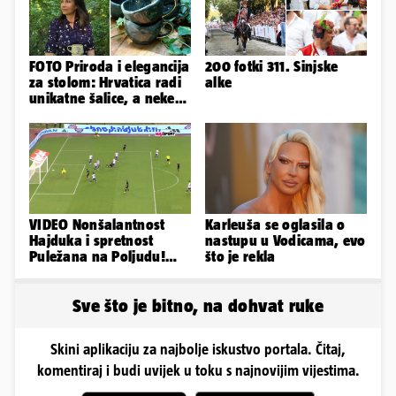
FOTO Priroda i elegancija
200 fotki 311. Sinjske
za stolom: Hrvatica radi
alke
unikatne šalice, a neke
krasi pravo zlato
VIDEO Nonšalantnost
Karleuša se oglasila o
Hajduka i spretnost
nastupu u Vodicama, evo
Puležana na Poljudu!
što je rekla
Pogledajte sve golove iz
Splita
Sve što je bitno, na dohvat ruke
Skini aplikaciju za najbolje iskustvo portala. Čitaj,
komentiraj i budi uvijek u toku s najnovijim vijestima.