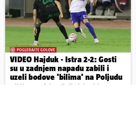
POGLEDAJTE GOLOVE
VIDEO Hajduk - Istra 2-2: Gosti
su u zadnjem napadu zabili i
uzeli bodove 'bilima' na Poljudu
Hajduk i Istra na Poljudu su odigrali utakmicu 2. kola HNL-a.
Pukštas je Splićane doveo u vodstvo u 15., a Frederiksen izjednačio
u 42. minuti; Livaja je zabio u 84., a u sudačkoj nadoknadi Ahmeti
je pogodio za remi
17
394
Učitaj više