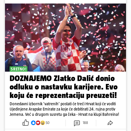
SRETNO!
DOZNAJEMO Zlatko Dalić donio
odluku o nastavku karijere. Evo
koju će reprezentaciju preuzeti!
Donedavni izbornik 'vatrenih' postati će treći Hrvat koji će voditi
Ujedinjene Arapske Emirate za koje će debitirati 24. rujna protiv
Jemena. Već u drugom susretu ga čeka - Hrvat na klupi Bahreina!
50
188