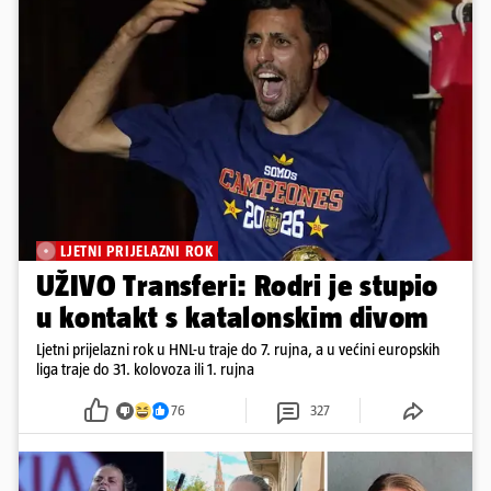
LJETNI PRIJELAZNI ROK
UŽIVO Transferi: Rodri je stupio
u kontakt s katalonskim divom
Ljetni prijelazni rok u HNL-u traje do 7. rujna, a u većini europskih
liga traje do 31. kolovoza ili 1. rujna
76
327