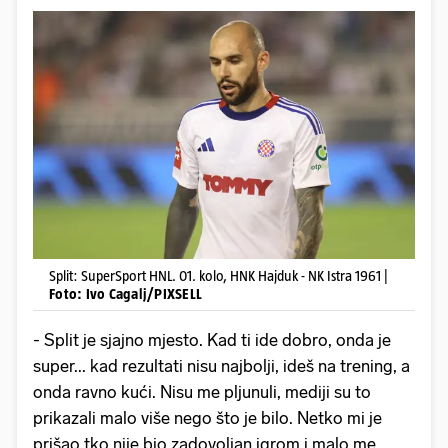
Split: SuperSport HNL. 01. kolo, HNK Hajduk - NK Istra 1961 |
Foto: Ivo Cagalj/PIXSELL
- Split je sjajno mjesto. Kad ti ide dobro, onda je
super... kad rezultati nisu najbolji, ideš na trening, a
onda ravno kući. Nisu me pljunuli, mediji su to
prikazali malo više nego što je bilo. Netko mi je
prišao tko nije bio zadovoljan igrom i malo me