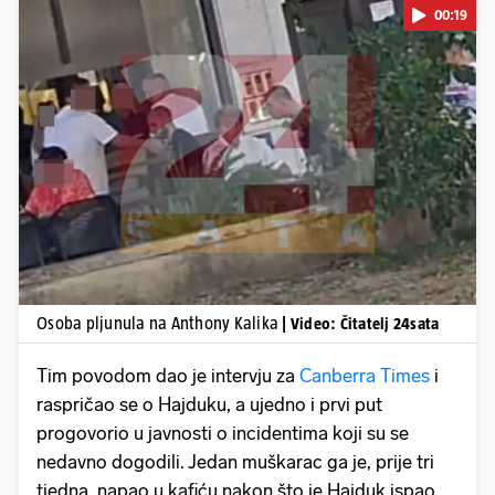
00:19
Pokretanje videa...
Osoba pljunula na Anthony Kalika
| Video: Čitatelj 24sata
Tim povodom dao je intervju za
Canberra Times
i
raspričao se o Hajduku, a ujedno i prvi put
progovorio u javnosti o incidentima koji su se
nedavno dogodili. Jedan muškarac ga je, prije tri
tjedna, napao u kafiću nakon što je Hajduk ispao