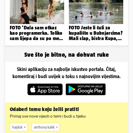
FOTO 'Dala sam otkaz
FOTO Jeste li čuli za
kao programerka. Toliko
kupalište u Bubnjarcima?
sam lijepa da su po meni
Mali slap, bistra Kupa,
napravili lutku'
šumski hlad - prava
idila!
Sve što je bitno, na dohvat ruke
Skini aplikaciju za najbolje iskustvo portala. Čitaj,
komentiraj i budi uvijek u toku s najnovijim vijestima.
Odaberi temu koju želiš pratiti
Primaj sve nove vijesti o temi i budi u tijeku
hajduk
anthony kalik