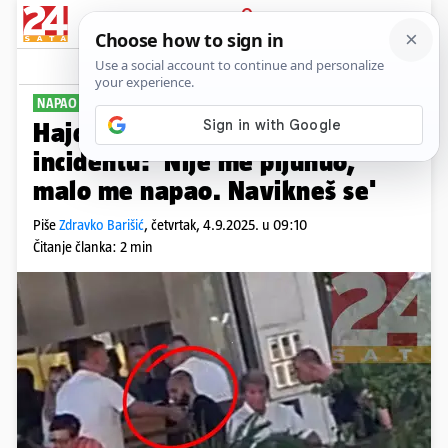
PRIJAVA
Sport
Komentari
24
NAPAO GA MUŠKARAC
Hajdukovac Kalik prvi put o
incidentu: 'Nije me pljunuo,
malo me napao. Navikneš se'
Piše
Zdravko Barišić
,
četvrtak, 4.9.2025. u 09:10
Čitanje članka: 2 min