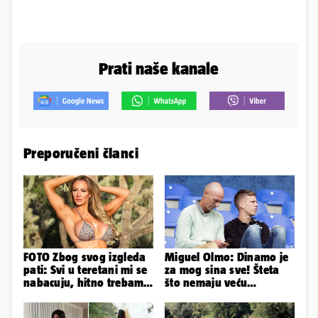
Prati naše kanale
Preporučeni članci
FOTO Zbog svog izgleda
Miguel Olmo: Dinamo je
pati: Svi u teretani mi se
za mog sina sve! Šteta
nabacuju, hitno trebam
što nemaju veću
tjelohranitelja!
konkurenciju u hrvatskoj
ligi...