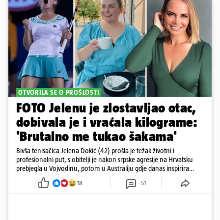
OTVORILA SE O PROŠLOSTI
FOTO Jelenu je zlostavljao otac,
dobivala je i vraćala kilograme:
'Brutalno me tukao šakama'
Bivša tenisačica Jelena Dokić (42) prošla je težak životni i
profesionalni put, s obitelji je nakon srpske agresije na Hrvatsku
prebjegla u Vojvodinu, potom u Australiju gdje danas inspirira
mnoge
18
51