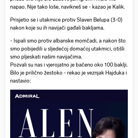
napao. Nije tako loše, navikneš se - kazao je Kalik.
Prisjetio se i utakmice protiv Slaven Belupa (3-0)
nakon koje su ih navijači gađali bakljama.
- Ispali smo protiv albanske momčadi, a nakon što
smo pobijedili u sljedećoj domaćoj utakmici, otišli
smo pljeskati našim navijačima.
Pozvali su nas i vjerojatno je bačeno oko 100 baklji.
Bilo je prilično žestoko - rekao je veznjak Hajduka i
nastavio: