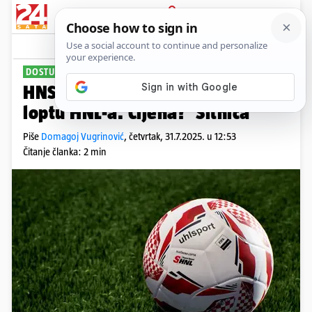
PRIJAVA
Sport
Komentari
8
DOSTUPNA U PRODAJI
HNS predstavio novu službenu
loptu HNL-a. Cijena? 'Sitnica'
Piše
Domagoj Vugrinović
,
četvrtak, 31.7.2025. u 12:53
Čitanje članka: 2 min