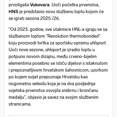
prvoligaša
Vukovara
. Uoči početka prvenstva,
HNS
je predstavio novu službenu loptu kojom će
se igrati sezona 2025./26.
"Od 2023. godine, sve utakmice HNL-a igraju se sa
službenom loptom "Revolution thermobonded"
koju proizvodi tvrtka za sportsku opremu
uhlsport
.
Uoči nove sezone, uhlsport je izradio loptu u
potpuno novom dizajnu, među crveno-bijelim
elementima posebno se ističu dijelovi s istaknutom
i prepoznatljivom hrvatskom šahovnicom, uzorkom
po kojem svijet prepoznaje Hrvatsku kao
nogometnu velesilu koja je na dva posljednja
svjetska prvenstva osvojila srebrnu i brončanu
medalju", objavio je savez na svojim službenim
stranicama.