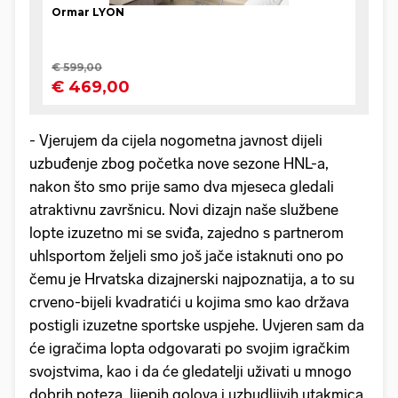
- Vjerujem da cijela nogometna javnost dijeli
uzbuđenje zbog početka nove sezone HNL-a,
nakon što smo prije samo dva mjeseca gledali
atraktivnu završnicu. Novi dizajn naše službene
lopte izuzetno mi se sviđa, zajedno s partnerom
uhlsportom željeli smo još jače istaknuti ono po
čemu je Hrvatska dizajnerski najpoznatija, a to su
crveno-bijeli kvadratići u kojima smo kao država
postigli izuzetne sportske uspjehe. Uvjeren sam da
će igračima lopta odgovarati po svojim igračkim
svojstvima, kao i da će gledatelji uživati u mnogo
dobrih poteza, lijepih golova i uzbudljivih utakmica.