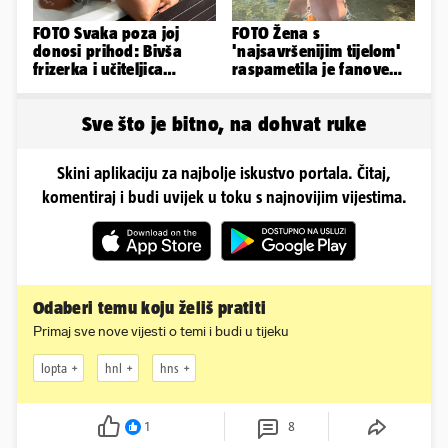
FOTO Svaka poza joj
FOTO Žena s
donosi prihod: Bivša
'najsavršenijim tijelom'
frizerka i učiteljica
raspametila je fanove
oblinama je zapalila
zaigranim fotkama iz
Instagram
plićaka
Sve što je bitno, na dohvat ruke
Skini aplikaciju za najbolje iskustvo portala. Čitaj,
komentiraj i budi uvijek u toku s najnovijim vijestima.
Odaberi temu koju želiš pratiti
Primaj sve nove vijesti o temi i budi u tijeku
lopta
hnl
hns
1
8