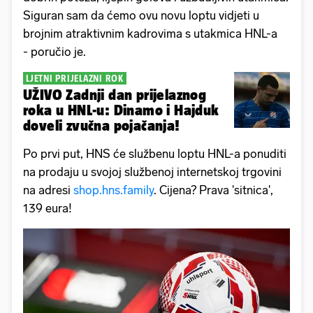
Siguran sam da ćemo ovu novu loptu vidjeti u
brojnim atraktivnim kadrovima s utakmica HNL-a
- poručio je.
LJETNI PRIJELAZNI ROK
UŽIVO Zadnji dan prijelaznog
roka u HNL-u: Dinamo i Hajduk
doveli zvučna pojačanja!
Po prvi put, HNS će službenu loptu HNL-a ponuditi
na prodaju u svojoj službenoj internetskoj trgovini
na adresi
shop.hns.family
. Cijena? Prava 'sitnica',
139 eura!