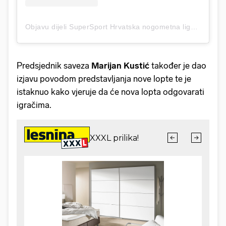
Objavu dijeli SuperSport Hrvatska nogometna liga (@supersporthnl)
Predsjednik saveza
Marijan
Kustić
također je dao
izjavu povodom predstavljanja nove lopte te je
istaknuo kako vjeruje da će nova lopta odgovarati
igračima.