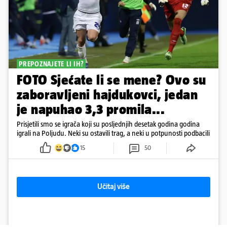
PREPOZNAJETE LI IH?
FOTO Sjećate li se mene? Ovo su
zaboravljeni hajdukovci, jedan
je napuhao 3,3 promila...
Prisjetili smo se igrača koji su posljednjih desetak godina godina
igrali na Poljudu. Neki su ostavili trag, a neki u potpunosti podbacili
15
50
Učitaj više