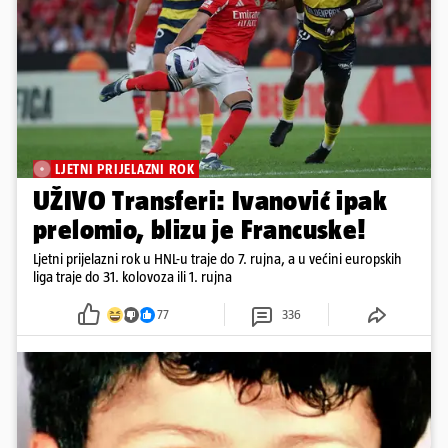
LJETNI PRIJELAZNI ROK
UŽIVO Transferi: Ivanović ipak
prelomio, blizu je Francuske!
Ljetni prijelazni rok u HNL-u traje do 7. rujna, a u većini europskih
liga traje do 31. kolovoza ili 1. rujna
77
336