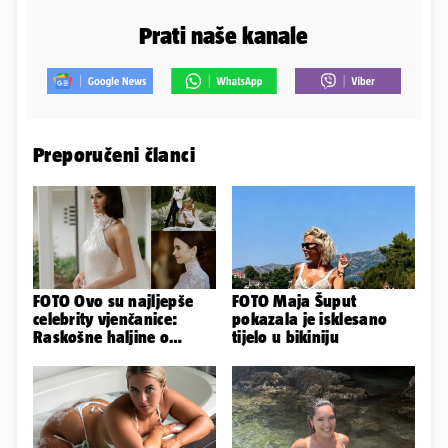
Prati naše kanale
Preporučeni članci
FOTO Ovo su najljepše
FOTO Maja Šuput
celebrity vjenčanice:
pokazala je isklesano
Raskošne haljine o
tijelo u bikiniju
kojima je pričao cijeli
svijet