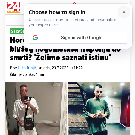
PRIJAVA
Sport
Komentari
7
STRAŠNE SCENE
Horor na Ibizi! Policajci pretukli
bivšeg nogometaša Napolija do
smrti? 'Želimo saznati istinu'
Piše
Luka Tunjić
,
srijeda, 23.7.2025. u 11:22
Čitanje članka: 1 min