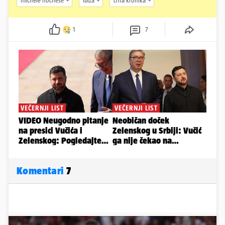
michele nochese
ibiza
crna kronika
1
7
Komentari
7