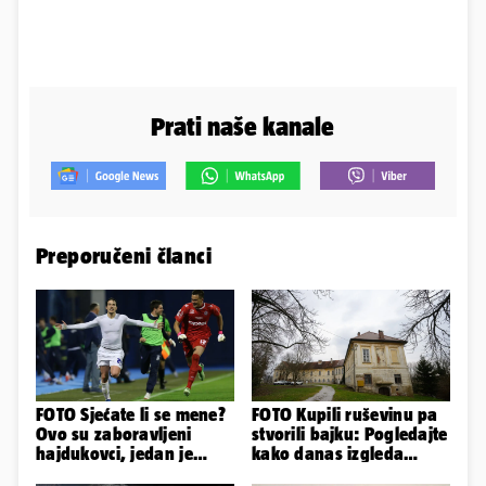
Prati naše kanale
Preporučeni članci
FOTO Sjećate li se mene?
FOTO Kupili ruševinu pa
Ovo su zaboravljeni
stvorili bajku: Pogledajte
hajdukovci, jedan je
kako danas izgleda
napuhao 3,3 promila...
dvorac u Zagorju