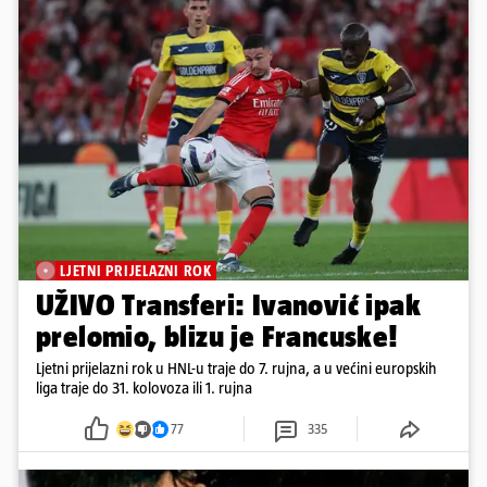
LJETNI PRIJELAZNI ROK
UŽIVO Transferi: Ivanović ipak
prelomio, blizu je Francuske!
Ljetni prijelazni rok u HNL-u traje do 7. rujna, a u većini europskih
liga traje do 31. kolovoza ili 1. rujna
77
335