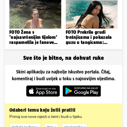
FOTO Žena s
FOTO Prekrila grudi
'najsavršenijim tijelom'
trešnjicama i pokazala
raspametila je fanove
guzu u tangicama:
zaigranim fotkama iz
Ovako ljetuje bujna
plićaka
Slavonka
Sve što je bitno, na dohvat ruke
Skini aplikaciju za najbolje iskustvo portala. Čitaj,
komentiraj i budi uvijek u toku s najnovijim vijestima.
Odaberi temu koju želiš pratiti
Primaj sve nove vijesti o temi i budi u tijeku