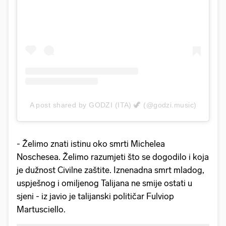
A post shared by GODZI (ITA) 🦖 (@godzi.music)
- Želimo znati istinu oko smrti Michelea
Noschesea. Želimo razumjeti što se dogodilo i koja
je dužnost Civilne zaštite. Iznenadna smrt mladog,
uspješnog i omiljenog Talijana ne smije ostati u
sjeni - iz javio je talijanski političar Fulviop
Martusciello.