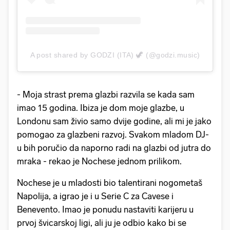
A post shared by GODZI (ITA) 🦖 (@godzi.music)
- Moja strast prema glazbi razvila se kada sam
imao 15 godina. Ibiza je dom moje glazbe, u
Londonu sam živio samo dvije godine, ali mi je jako
pomogao za glazbeni razvoj. Svakom mladom DJ-
u bih poručio da naporno radi na glazbi od jutra do
mraka - rekao je Nochese jednom prilikom.
Nochese je u mladosti bio talentirani nogometaš
Napolija, a igrao je i u Serie C za Cavese i
Benevento. Imao je ponudu nastaviti karijeru u
prvoj švicarskoj ligi, ali ju je odbio kako bi se