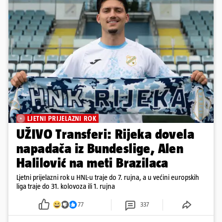
LJETNI PRIJELAZNI ROK
UŽIVO Transferi: Rijeka dovela
napadača iz Bundeslige, Alen
Halilović na meti Brazilaca
Ljetni prijelazni rok u HNL-u traje do 7. rujna, a u većini europskih
liga traje do 31. kolovoza ili 1. rujna
77
337