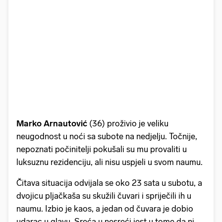
Marko Arnautović
(36) proživio je veliku
neugodnost u noći sa subote na nedjelju. Točnije,
nepoznati počinitelji pokušali su mu provaliti u
luksuznu rezidenciju, ali nisu uspjeli u svom naumu.
Čitava situacija odvijala se oko 23 sata u subotu, a
dvojicu pljačkaša su skužili čuvari i spriječili ih u
naumu. Izbio je kaos, a jedan od čuvara je dobio
udarac u glavu. Sreća u nesreći jest u tome da ni