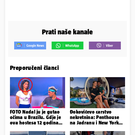
Prati naše kanale
Preporučeni članci
FOTO Nadal ju je gutao
Đokovićevo carstvo
očima u Brazilu. Gdje je
nekretnina: Penthouse
ova hostesa 12 godina
na Jadranu i New Yorku,
poslije i kako izgleda?
španjolska vila, hoteli...