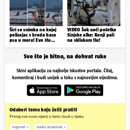
Širi se snimka na kojoj
VIDEO Šok uoči početka
policajac s broda baca
Sinjske alke: Konji pali
psa u more! Evo što
na skliskom tlu!
kažu: 'Samo smo ga
pustili'
Sve što je bitno, na dohvat ruke
Skini aplikaciju za najbolje iskustvo portala. Čitaj,
komentiraj i budi uvijek u toku s najnovijim vijestima.
Odaberi temu koju želiš pratiti
Primaj sve nove vijesti o temi i budi u tijeku
nogomet
marko arnautović