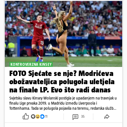
KONTROVERZNA KINSEY
FOTO Sjećate se nje? Modrićeva
obožavateljica polugola uletjela
na finale LP. Evo što radi danas
Svjetsku slavu Kinsey Wolanski postigla je upadanjem na travnjak u
finalu Lige prvaka 2019. u Madridu između Liverpoola i
Tottenhama. Tada se polugola pojavila na terenu, redarska služba
ju je lovila po travnjaku, a njezine fotografije obišle su svijet.
11
35