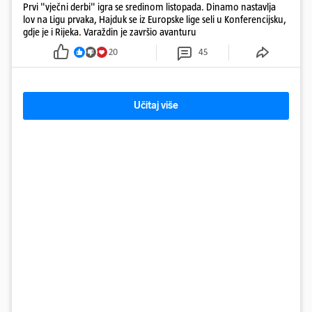
Prvi "vječni derbi" igra se sredinom listopada. Dinamo nastavlja
lov na Ligu prvaka, Hajduk se iz Europske lige seli u Konferencijsku,
gdje je i Rijeka. Varaždin je završio avanturu
20
45
Učitaj više