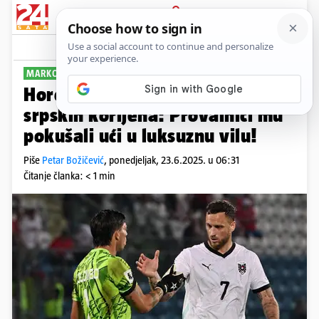
PRIJAVA
Sport
Komentari
3
MARKO ARNAUTOVIĆ
Horor subota za Austrijanca
srpskih korijena: Provalnici mu
pokušali ući u luksuznu vilu!
Piše
Petar Božičević
,
ponedjeljak, 23.6.2025. u 06:31
Čitanje članka: < 1 min