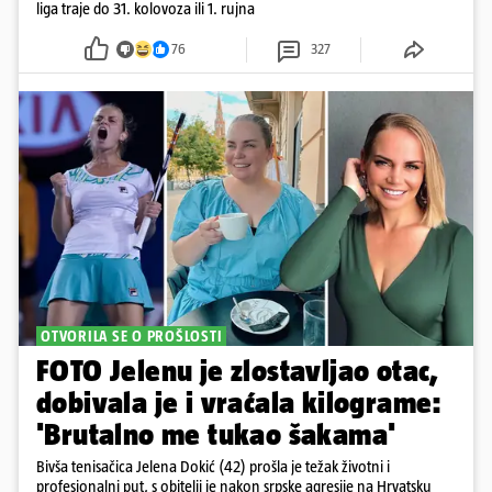
liga traje do 31. kolovoza ili 1. rujna
76
327
OTVORILA SE O PROŠLOSTI
FOTO Jelenu je zlostavljao otac,
dobivala je i vraćala kilograme:
'Brutalno me tukao šakama'
Bivša tenisačica Jelena Dokić (42) prošla je težak životni i
profesionalni put, s obitelji je nakon srpske agresije na Hrvatsku