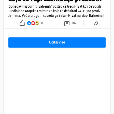
Donedavni izbornik 'vatrenih' postati će treći Hrvat koji će voditi
Ujedinjene Arapske Emirate za koje će debitirati 24. rujna protiv
Jemena. Već u drugom susretu ga čeka - Hrvat na klupi Bahreina!
50
182
Učitaj više