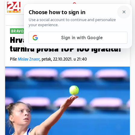
PRIJAVA
Sport
Komentari
11
BRAVO, ANTONIA!
Hrvatska tinejdžerica na ITF
turniru prošla TOP 100 igračicu!
Piše
Mislav Znaor
,
petak, 22.10.2021. u 21:40