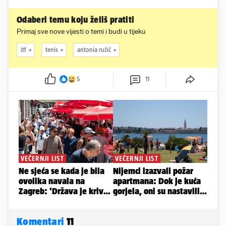
Odaberi temu koju želiš pratiti
Primaj sve nove vijesti o temi i budi u tijeku
itf
tenis
antonia ružić
5
11
Komentari
11