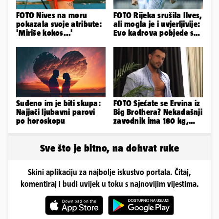
FOTO Nives na moru
FOTO Rijeka srušila Ilves,
pokazala svoje atribute:
ali mogla je i uvjerljivije:
'Miriše kokos...'
Evo kadrova pobjede s
Rujevice
Suđeno im je biti skupa:
FOTO Sjećate se Ervina iz
Najjači ljubavni parovi
Big Brothera? Nekadašnji
po horoskopu
zavodnik ima 180 kg,
evo kako izgleda
Sve što je bitno, na dohvat ruke
Skini aplikaciju za najbolje iskustvo portala. Čitaj,
komentiraj i budi uvijek u toku s najnovijim vijestima.