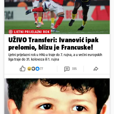
LJETNI PRIJELAZNI ROK
UŽIVO Transferi: Ivanović ipak
prelomio, blizu je Francuske!
Ljetni prijelazni rok u HNL-u traje do 7. rujna, a u većini europskih
liga traje do 31. kolovoza ili 1. rujna
77
335