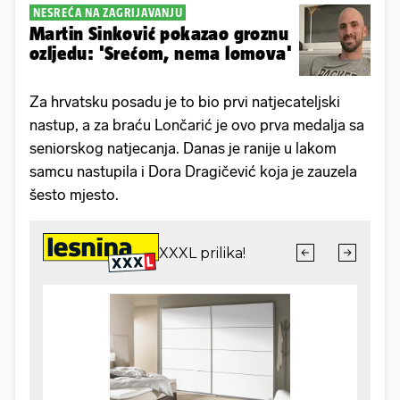
NESREĆA NA ZAGRIJAVANJU
Martin Sinković pokazao groznu
ozljedu: 'Srećom, nema lomova'
Za hrvatsku posadu je to bio prvi natjecateljski
nastup, a za braću Lončarić je ovo prva medalja sa
seniorskog natjecanja. Danas je ranije u lakom
samcu nastupila i Dora Dragičević koja je zauzela
šesto mjesto.