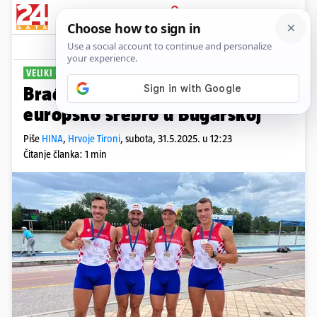
PRIJAVA
Sport
Komentari
13
VELIKI USPJEH
Braća Sinković i Lončarić osvojili
europsko srebro u Bugarskoj
Piše
HINA
,
Hrvoje Tironi
,
subota, 31.5.2025. u 12:23
Čitanje članka: 1 min