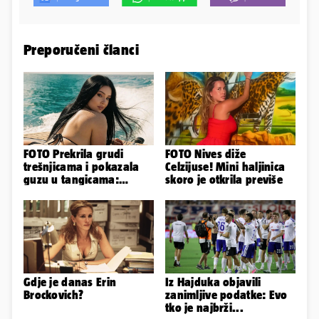
Preporučeni članci
FOTO Prekrila grudi
FOTO Nives diže
trešnjicama i pokazala
Celzijuse! Mini haljinica
guzu u tangicama:
skoro je otkrila previše
Ovako ljetuje bujna
Slavonka
Gdje je danas Erin
Iz Hajduka objavili
Brockovich?
zanimljive podatke: Evo
tko je najbrži...