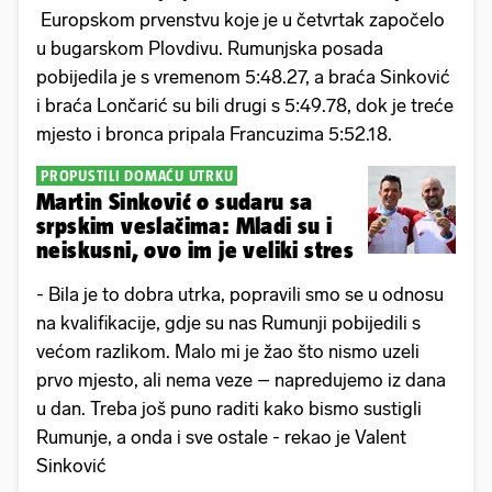
Europskom prvenstvu koje je u četvrtak započelo
u bugarskom Plovdivu. Rumunjska posada
pobijedila je s vremenom 5:48.27, a braća Sinković
i braća Lončarić su bili drugi s 5:49.78, dok je treće
mjesto i bronca pripala Francuzima 5:52.18.
PROPUSTILI DOMAĆU UTRKU
Martin Sinković o sudaru sa
srpskim veslačima: Mladi su i
neiskusni, ovo im je veliki stres
- Bila je to dobra utrka, popravili smo se u odnosu
na kvalifikacije, gdje su nas Rumunji pobijedili s
većom razlikom. Malo mi je žao što nismo uzeli
prvo mjesto, ali nema veze – napredujemo iz dana
u dan. Treba još puno raditi kako bismo sustigli
Rumunje, a onda i sve ostale - rekao je Valent
Sinković