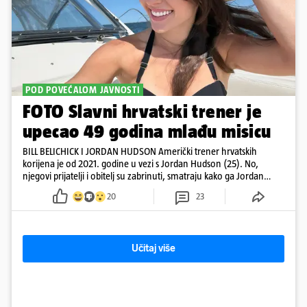
POD POVEĆALOM JAVNOSTI
FOTO Slavni hrvatski trener je
upecao 49 godina mlađu misicu
BILL BELICHICK I JORDAN HUDSON Američki trener hrvatskih
korijena je od 2021. godine u vezi s Jordan Hudson (25). No,
njegovi prijatelji i obitelj su zabrinuti, smatraju kako ga Jordan
kontrolira
20
23
Učitaj više