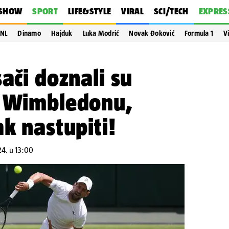
SHOW
SPORT
LIFE&STYLE
VIRAL
SCI/TECH
EXPRES
NL
Dinamo
Hajduk
Luka Modrić
Novak Đoković
Formula 1
V
ači doznali su
a Wimbledonu,
ak nastupiti!
24. u 13:00