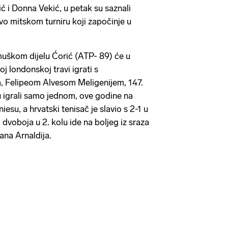
ć i Donna Vekić, u petak su saznali
vo mitskom turniru koji započinje u
muškom dijelu Ćorić (ATP- 89) će u
 londonskoj travi igrati s
a, Felipeom Alvesom Meligenijem, 147.
 igrali samo jednom, ove godine na
iesu, a hrvatski tenisač je slavio s 2-1 u
dvoboja u 2. kolu ide na boljeg iz sraza
jana Arnaldija.