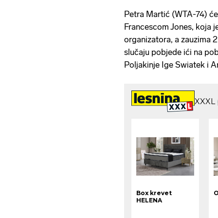
Petra Martić (WTA-74) će 
Francescom Jones, koja j
organizatora, a zauzima 21
slučaju pobjede ići na pob
Poljakinje Ige Swiatek i 