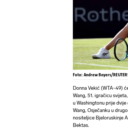
Foto: Andrew Boyers/REUTER
Donna Vekić (WTA-49) će u
Wang, 51. igračicu svijeta,
u Washingtonu prije dvije
Wang, Osječanku u drugom
nositeljice Bjeloruskinje
Bektas.