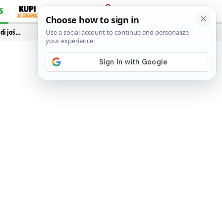
S
PRIJAVA
idi još…