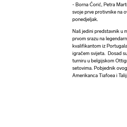
- Borna Ćorić, Petra Marti
svoje prve protivnike na o
ponedjeljak.
Naš jedini predstavnik u 
prvom srazu na legendarnoj
kvalifikantom iz Portugal
igračem svijeta. Dosad su
turniru u belgijskom Ottign
setovima. Pobjednik ovog 
Amerikanca Tiafoea i Tali