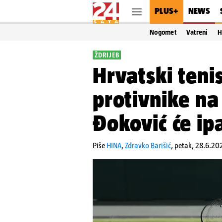
PLUS+
NEWS
Nogomet
Vatreni
H
ŽDRIJEB
Hrvatski tenis
protivnike n
Đoković će ip
Piše
HINA
,
Zdravko Barišić
,
petak, 28.6.20