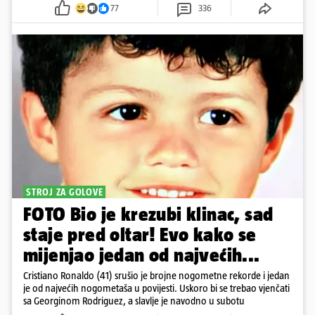
77
336
STROJ ZA GOLOVE
FOTO Bio je krezubi klinac, sad
staje pred oltar! Evo kako se
mijenjao jedan od najvećih...
Cristiano Ronaldo (41) srušio je brojne nogometne rekorde i jedan
je od najvećih nogometaša u povijesti. Uskoro bi se trebao vjenčati
sa Georginom Rodriguez, a slavlje je navodno u subotu