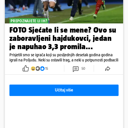
PREPOZNAJETE LI IH?
FOTO Sjećate li se mene? Ovo su
zaboravljeni hajdukovci, jedan
je napuhao 3,3 promila...
Prisjetili smo se igrača koji su posljednjih desetak godina godina
igrali na Poljudu. Neki su ostavili trag, a neki u potpunosti podbacili
15
50
Učitaj više