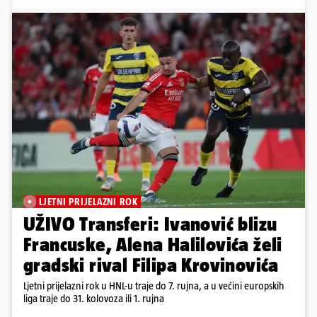
LJETNI PRIJELAZNI ROK
UŽIVO Transferi: Ivanović blizu
Francuske, Alena Halilovića želi
gradski rival Filipa Krovinovića
Ljetni prijelazni rok u HNL-u traje do 7. rujna, a u većini europskih
liga traje do 31. kolovoza ili 1. rujna