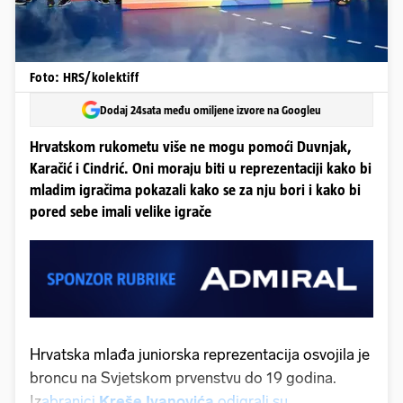
Foto: HRS/kolektiff
Dodaj 24sata među omiljene izvore na Googleu
Hrvatskom rukometu više ne mogu pomoći Duvnjak,
Karačić i Cindrić. Oni moraju biti u reprezentaciji kako bi
mladim igračima pokazali kako se za nju bori i kako bi
pored sebe imali velike igrače
Hrvatska mlađa juniorska reprezentacija osvojila je
broncu na Svjetskom prvenstvu do 19 godina.
Iz
abranici
Kreše Ivanovića
odigrali su