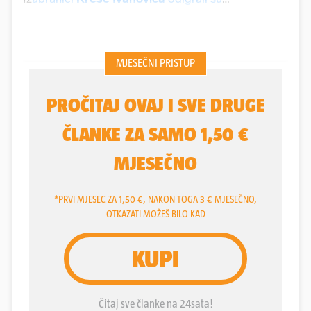
veličanstven turnir
i upisali samo jedan porazu
osam utakmica. Ova generacija Španjolske
jednostavno je bila prejaka, dok su ostali protivnici,
osim Egipta, praktički bili bez prave šanse protiv
rastrčane generacije mladih "kauboja".