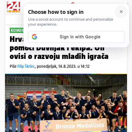
PRIJAVA
Sport
Komentari
1
KOMENTAR
PLUS+
Hrvatskom rukometu ne mogu
pomoći Duvnjak i ekipa. On
ovisi o razvoju mladih igrača
Piše
Filip Škrlec
,
ponedjeljak, 14.8.2023. u 14:12