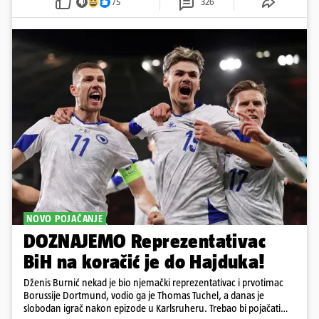
75
326
NOVO POJAČANJE
DOZNAJEMO Reprezentativac
BiH na koračić je do Hajduka!
Dženis Burnić nekad je bio njemački reprezentativac i prvotimac
Borussije Dortmund, vodio ga je Thomas Tuchel, a danas je
slobodan igrač nakon epizode u Karlsruheru. Trebao bi pojačati