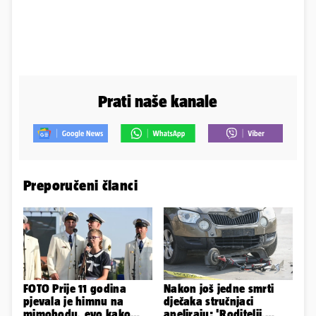
Prati naše kanale
Preporučeni članci
FOTO Prije 11 godina
Nakon još jedne smrti
pjevala je himnu na
dječaka stručnjaci
mimohodu, evo kako
apeliraju: 'Roditelji,