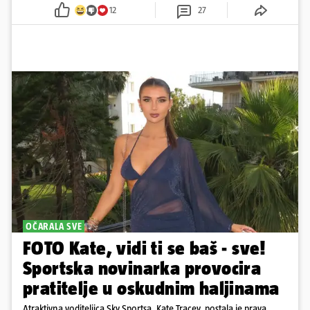
konkurenciju u veznom redu
12
27
OČARALA SVE
FOTO Kate, vidi ti se baš - sve!
Sportska novinarka provocira
pratitelje u oskudnim haljinama
Atraktivna voditeljica Sky Sportsa, Kate Tracey, postala je prava