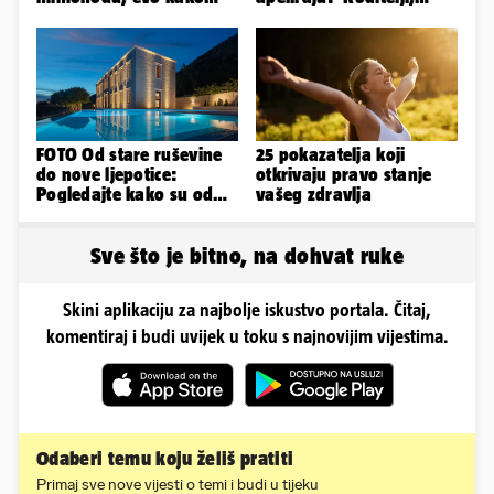
danas izgleda Mia
električni romobili nisu
Negovetić
igračke'
FOTO Od stare ruševine
25 pokazatelja koji
do nove ljepotice:
otkrivaju pravo stanje
Pogledajte kako su od
vašeg zdravlja
škole u Podstrani
napravili vilu
Sve što je bitno, na dohvat ruke
Skini aplikaciju za najbolje iskustvo portala. Čitaj,
komentiraj i budi uvijek u toku s najnovijim vijestima.
Odaberi temu koju želiš pratiti
Primaj sve nove vijesti o temi i budi u tijeku