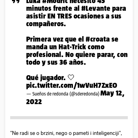
Luka
#Modric
necesitó 45
minutos frente al
#Levante
para
asistir EN TRES ocasiones a sus
compañeros.
Primera vez que el
#croata
se
manda un Hat-Trick como
profesional. No quiere parar, con
todo y sus 36 años.
Qué jugador. 🤍
pic.twitter.com/1wVuH7ZxEO
May 12,
— Sueños de redonda (@sderedonda)
2022
"Ne radi se o brzini, nego o pameti i inteligenciji",