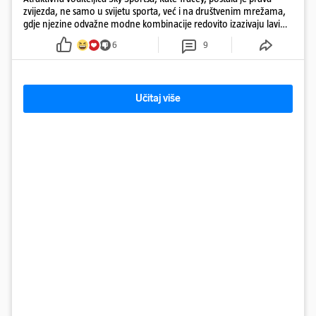
zvijezda, ne samo u svijetu sporta, već i na društvenim mrežama,
gdje njezine odvažne modne kombinacije redovito izazivaju lavinu
reakcija
6
9
Učitaj više