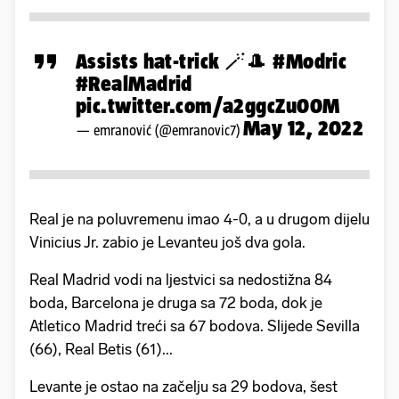
Assists hat-trick 🪄🎩
#Modric
#RealMadrid
pic.twitter.com/a2ggcZu00M
May 12, 2022
— emranović (@emranovic7)
Real je na poluvremenu imao 4-0, a u drugom dijelu
Vinicius Jr. zabio je Levanteu još dva gola.
Real Madrid vodi na ljestvici sa nedostižna 84
boda, Barcelona je druga sa 72 boda, dok je
Atletico Madrid treći sa 67 bodova. Slijede Sevilla
(66), Real Betis (61)...
Levante je ostao na začelju sa 29 bodova, šest