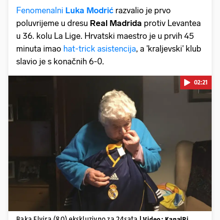
Fenomenalni
Luka Modrić
razvalio je prvo
poluvrijeme u dresu
Real Madrida
protiv Levantea
u 36. kolu La Lige. Hrvatski maestro je u prvih 45
minuta imao
hat-trick asistencija
, a 'kraljevski' klub
slavio je s konačnih 6-0.
02:21
Pokretanje videa...
Baka Elvira (80) ekskluzivno za 24sata
| Video: KanalRi