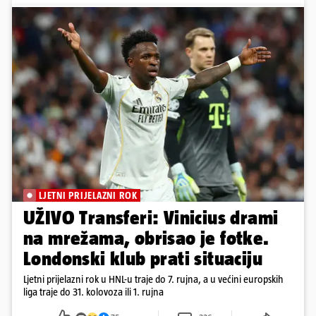
LJETNI PRIJELAZNI ROK
UŽIVO Transferi: Vinicius drami
na mrežama, obrisao je fotke.
Londonski klub prati situaciju
Ljetni prijelazni rok u HNL-u traje do 7. rujna, a u većini europskih
liga traje do 31. kolovoza ili 1. rujna