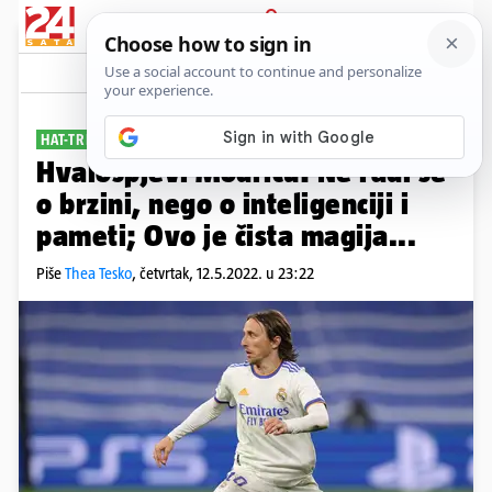
PRIJAVA
Sport
Komentari
20
HAT-TRICK ASISTENCIJA
Hvalospjevi Modriću: Ne radi se
o brzini, nego o inteligenciji i
pameti; Ovo je čista magija...
Piše
Thea Tesko
,
četvrtak, 12.5.2022. u 23:22