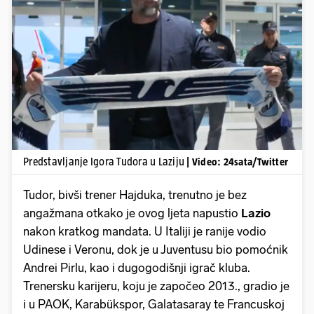
Pokretanje videa...
Predstavljanje Igora Tudora u Laziju
| Video: 24sata/Twitter
Tudor, bivši trener Hajduka, trenutno je bez
angažmana otkako je ovog ljeta napustio
Lazio
nakon kratkog mandata. U Italiji je ranije vodio
Udinese i Veronu, dok je u Juventusu bio pomoćnik
Andrei Pirlu, kao i dugogodišnji igrač kluba.
Trenersku karijeru, koju je započeo 2013., gradio je
i u PAOK, Karabükspor, Galatasaray te Francuskoj