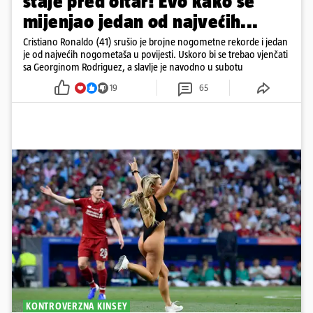
staje pred oltar! Evo kako se
mijenjao jedan od najvećih...
Cristiano Ronaldo (41) srušio je brojne nogometne rekorde i jedan
je od najvećih nogometaša u povijesti. Uskoro bi se trebao vjenčati
sa Georginom Rodriguez, a slavlje je navodno u subotu
19
65
KONTROVERZNA KINSEY