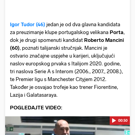
Igor
Tudor (46)
jedan je od dva glavna kandidata
za preuzimanje klupe portugalskog velikana
Porta
,
dok je drugi spomenuti kandidat
Roberto
Mancini
(60)
, poznati talijanski stručnjak. Mancini je
ostvario značajne uspjehe u karijeri, uključujući
naslov europskog prvaka s Italijom 2020. godine,
tri naslova Serie A s Interom (2006., 2007., 2008.),
te Premier ligu s Manchester Cityjem 2012.
Također je osvajao trofeje kao trener Fiorentine,
Lazija i Galatasaraya.
POGLEDAJTE VIDEO:
00:50