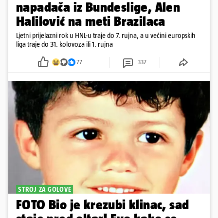
napadača iz Bundeslige, Alen
Halilović na meti Brazilaca
Ljetni prijelazni rok u HNL-u traje do 7. rujna, a u većini europskih
liga traje do 31. kolovoza ili 1. rujna
77
337
STROJ ZA GOLOVE
FOTO Bio je krezubi klinac, sad