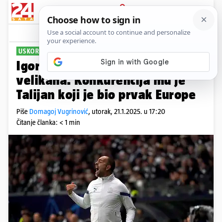
PRIJAVA
Sport
Komentari
13
USKORO PADA ODLUKA
Igor Tudor kandidat za klupu
velikana. Konkurencija mu je
Talijan koji je bio prvak Europe
Piše
Domagoj Vugrinović
,
utorak, 21.1.2025. u 17:20
Čitanje članka: < 1 min