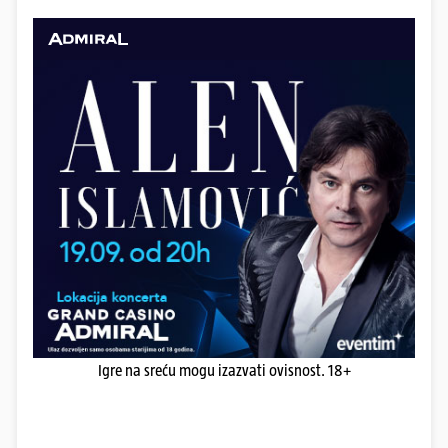
Igre na sreću mogu izazvati ovisnost. 18+