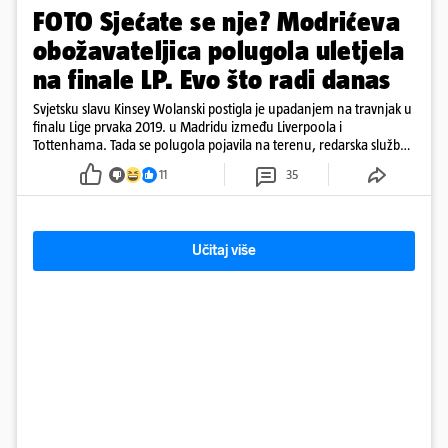
FOTO Sjećate se nje? Modrićeva
obožavateljica polugola uletjela
na finale LP. Evo što radi danas
Svjetsku slavu Kinsey Wolanski postigla je upadanjem na travnjak u
finalu Lige prvaka 2019. u Madridu između Liverpoola i
Tottenhama. Tada se polugola pojavila na terenu, redarska služba
ju je lovila po travnjaku, a njezine fotografije obišle su svijet.
11
35
Učitaj više