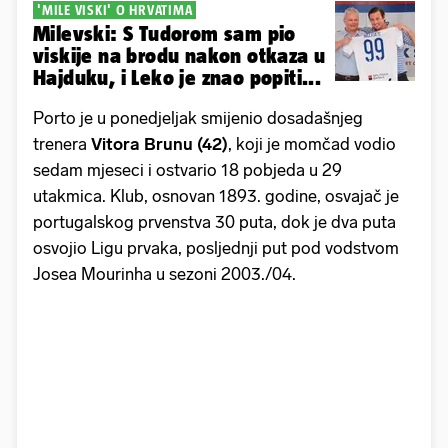
'MILE VISKI' O HRVATIMA
Milevski: S Tudorom sam pio
viskije na brodu nakon otkaza u
Hajduku, i Leko je znao popiti...
Porto je u ponedjeljak smijenio dosadašnjeg
trenera
Vitora
Brunu (42)
, koji je momčad vodio
sedam mjeseci i ostvario 18 pobjeda u 29
utakmica. Klub, osnovan 1893. godine, osvajač je
portugalskog prvenstva 30 puta, dok je dva puta
osvojio Ligu prvaka, posljednji put pod vodstvom
Josea Mourinha u sezoni 2003./04.