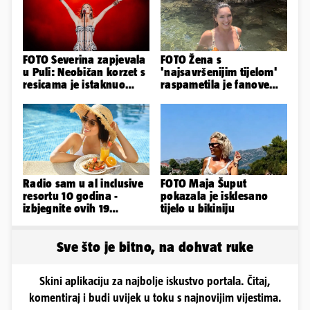
FOTO Severina zapjevala
FOTO Žena s
u Puli: Neobičan korzet s
'najsavršenijim tijelom'
resicama je istaknuo
raspametila je fanove
njezine vitke noge...
zaigranim fotkama iz
plićaka
Radio sam u al inclusive
FOTO Maja Šuput
resortu 10 godina -
pokazala je isklesano
izbjegnite ovih 19
tijelo u bikiniju
grešaka i olakšajte si
odmor
Sve što je bitno, na dohvat ruke
Skini aplikaciju za najbolje iskustvo portala. Čitaj,
komentiraj i budi uvijek u toku s najnovijim vijestima.