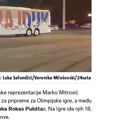
Pokretanje videa...
o: Luka Safundžić/Veronika Miloševski/24sata
ske reprezentacije Marko Mitrović
a za pripreme za Olimpijske igre, a među
uka Rokas Pukšta
s. Na Igre ide njih 18,
bove.