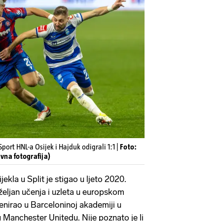
Sport HNL-a Osijek i Hajduk odigrali 1:1 |
Foto:
ivna fotografija)
ekla u Split je stigao u ljeto 2020.
eljan učenja i uzleta u europskom
renirao u Barceloninoj akademiji u
u Manchester Unitedu. Nije poznato je li