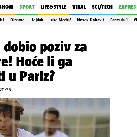
SHOW
SPORT
LIFE&STYLE
VIRAL
SCI/TECH
EXPRES
NL
Dinamo
Hajduk
Luka Modrić
Novak Đoković
Formula 1
V
 dobio poziv za
e! Hoće li ga
ti u Pariz?
 20:36