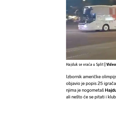
Hajduk se vraća u Split
| Vide
Izbornik američke olimpij
objavio je popis 25 igrač
njima je nogometaš
Hajd
ali nešto će se pitati i klu