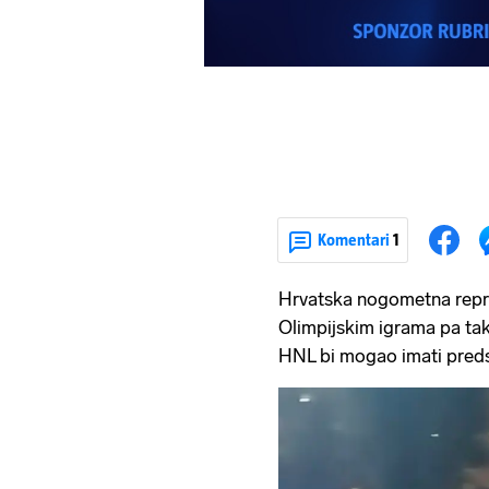
Komentari
1
Hrvatska nogometna reprez
Olimpijskim igrama pa tako
HNL bi mogao imati preds