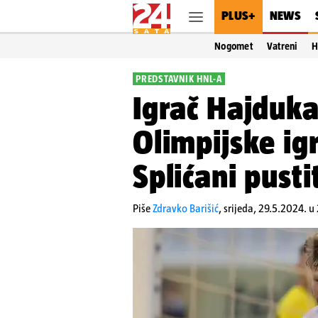
PLUS+
NEWS
Nogomet
Vatreni
H
PREDSTAVNIK HNL-A
Igrač Hajduka
Olimpijske igr
Splićani pusti
Piše
Zdravko Barišić
,
srijeda, 29.5.2024. u