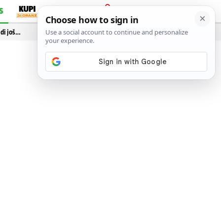
S
PRIJAVA
idi još…