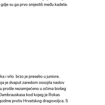
u gdje su ga prvo smjestili među kadete.
a i vrlo brzo je preselio u juniore.
a je dvaput zaredom osvojila naslov
isu prošle nezamijećeno u očima bivšeg
 Dambrauskasa kod kojeg je Rokas
 godine protiv Hrvatskog dragovoljca. S