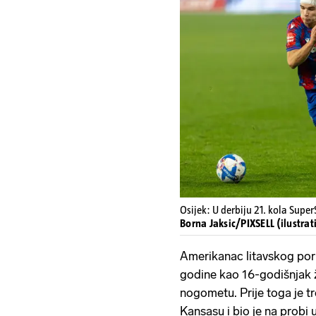
Osijek: U derbiju 21. kola Super
Borna Jaksic/PIXSELL (ilustrat
Amerikanac litavskog porij
godine kao 16-godišnjak ž
nogometu. Prije toga je t
Kansasu i bio je na probi 