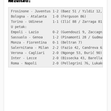
Rezultati:
Frosinone - Juventus 1-2 (Baez 51 / Yıldiz 12, Vlah
Bologna - Atalanta   1-0 (Ferguson 86)

Torino - Udinese     1-1 (Ilić 88 / Zarraga 81)

U petak:

Empoli - Lazio       0-2 (Guendouzi 9, Zaccagni 67)
Sassuolo - Genoa     1-2 (Pinamonti 28 / Gudmundsso
Monza - Fiorentina   0-1 (Beltran 7)

Salernitana - Milan  2-2 (Fazio 42, Candreva 63 / T
Verona - Cagliari    2-0 (Ngonge 53, Đurić 90)

Inter - Lecce        2-0 (Bissecka 43, Barella 83) 
Roma - Napoli        2-0 (Pellegrini 76, Lukaku 90