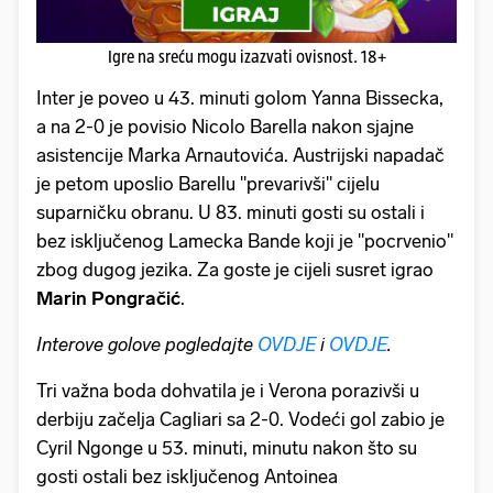
Igre na sreću mogu izazvati ovisnost. 18+
Inter je poveo u 43. minuti golom Yanna Bissecka,
a na 2-0 je povisio Nicolo Barella nakon sjajne
asistencije Marka Arnautovića. Austrijski napadač
je petom uposlio Barellu "prevarivši" cijelu
suparničku obranu. U 83. minuti gosti su ostali i
bez isključenog Lamecka Bande koji je "pocrvenio"
zbog dugog jezika. Za goste je cijeli susret igrao
Marin Pongračić
.
Interove golove pogledajte
OVDJE
i
OVDJE
.
Tri važna boda dohvatila je i Verona porazivši u
derbiju začelja Cagliari sa 2-0. Vodeći gol zabio je
Cyril Ngonge u 53. minuti, minutu nakon što su
gosti ostali bez isključenog Antoinea