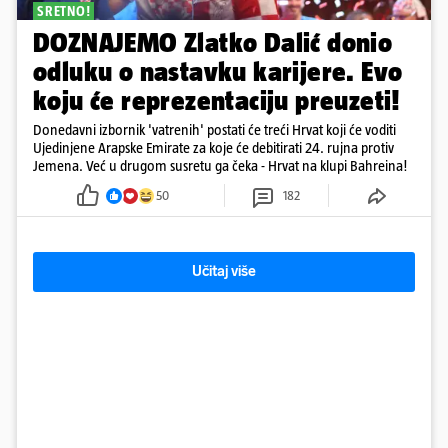
SRETNO!
DOZNAJEMO Zlatko Dalić donio
odluku o nastavku karijere. Evo
koju će reprezentaciju preuzeti!
Donedavni izbornik 'vatrenih' postati će treći Hrvat koji će voditi
Ujedinjene Arapske Emirate za koje će debitirati 24. rujna protiv
Jemena. Već u drugom susretu ga čeka - Hrvat na klupi Bahreina!
50
182
Učitaj više