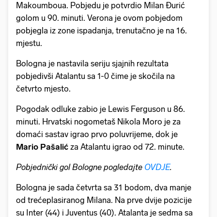
Makoumboua. Pobjedu je potvrdio Milan Đurić
golom u 90. minuti. Verona je ovom pobjedom
pobjegla iz zone ispadanja, trenutačno je na 16.
mjestu.
Bologna je nastavila seriju sjajnih rezultata
pobjedivši Atalantu sa 1-0 čime je skočila na
četvrto mjesto.
Pogodak odluke zabio je Lewis Ferguson u 86.
minuti. Hrvatski nogometaš Nikola Moro je za
domaći sastav igrao prvo poluvrijeme, dok je
Mario Pašalić
za Atalantu igrao od 72. minute.
Pobjednički gol Bologne pogledajte
OVDJE
.
Bologna je sada četvrta sa 31 bodom, dva manje
od trećeplasiranog Milana. Na prve dvije pozicije
su Inter (44) i Juventus (40). Atalanta je sedma sa