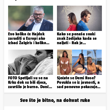
Evo koliko će Hajduk
Kako se ponaša svaki
zaraditi u Europi ako
znak Zodijaka kada se
izbaci Žalgiris i koliko
naljuti - Rak je
ako izbori ligašku fazu
agresivan, a Vaga brzo
oprašta
FOTO Spetljali su se na
Sjećate se Demi Rose?
Krku dok su bili djeca,
Povukla se iz javnosti, a
završilo je burno. Dončić
sad ponovno pokazuje
i Anamaria u novoj fazi
obline. Ovako izgleda
Sve što je bitno, na dohvat ruke