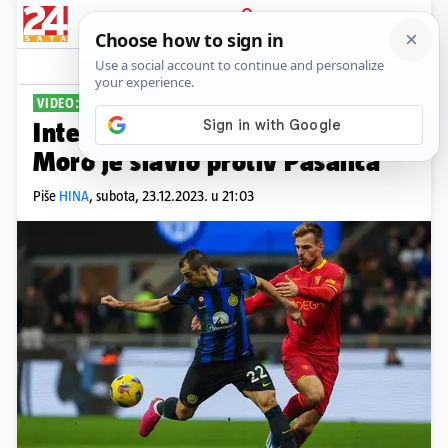
PRIJAVA
Sport
Komentari
0
VIDEO: SERIE A
Inter se odlijepio od Juventusa,
Moro je slavio protiv Pašalića
Piše
HINA
,
subota, 23.12.2023. u 21:03