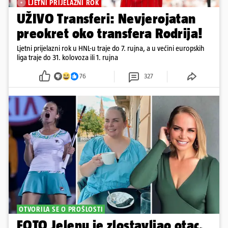
LJETNI PRIJELAZNI ROK
UŽIVO Transferi: Nevjerojatan
preokret oko transfera Rodrija!
Ljetni prijelazni rok u HNL-u traje do 7. rujna, a u većini europskih
liga traje do 31. kolovoza ili 1. rujna
76
327
OTVORILA SE O PROŠLOSTI
FOTO Jelenu je zlostavljao otac,