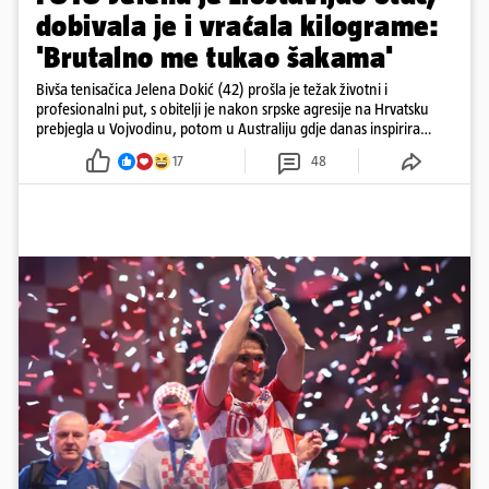
dobivala je i vraćala kilograme:
'Brutalno me tukao šakama'
Bivša tenisačica Jelena Dokić (42) prošla je težak životni i
profesionalni put, s obitelji je nakon srpske agresije na Hrvatsku
prebjegla u Vojvodinu, potom u Australiju gdje danas inspirira
mnoge
17
48