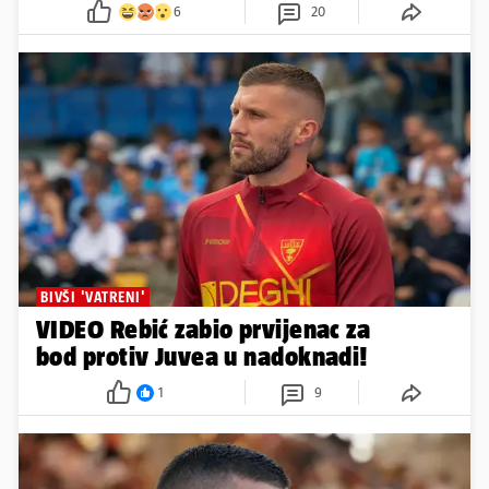
6
20
BIVŠI 'VATRENI'
VIDEO Rebić zabio prvijenac za
bod protiv Juvea u nadoknadi!
1
9