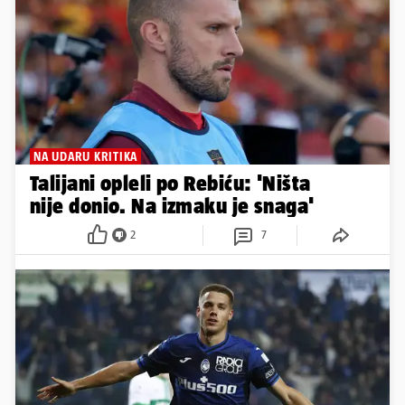
NA UDARU KRITIKA
Talijani opleli po Rebiću: 'Ništa
nije donio. Na izmaku je snaga'
2
7