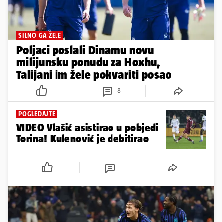
SILNO GA ŽELE
Poljaci poslali Dinamu novu
milijunsku ponudu za Hoxhu,
Talijani im žele pokvariti posao
8
POGLEDAJTE
VIDEO Vlašić asistirao u pobjedi
Torina! Kulenović je debitirao