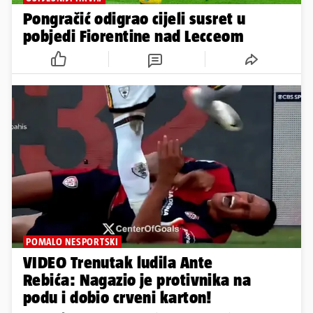
Pongračić odigrao cijeli susret u
pobjedi Fiorentine nad Lecceom
POMALO NESPORTSKI
VIDEO Trenutak ludila Ante
Rebića: Nagazio je protivnika na
podu i dobio crveni karton!