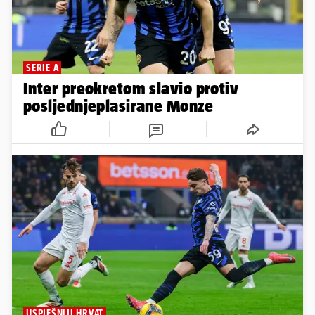
SERIE A
Inter preokretom slavio protiv
posljednjeplasirane Monze
USPJEŠNIJI HRVAT