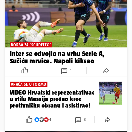
BORBA ZA 'SCUDETTO'
Inter se odvojio na vrhu Serie A,
Sučiću mrvice. Napoli kiksao
1
VRAĆA SE U FORMU
VIDEO Hrvatski reprezentativac
u stilu Messija prošao kroz
protivničku obranu i asistirao!
4
3