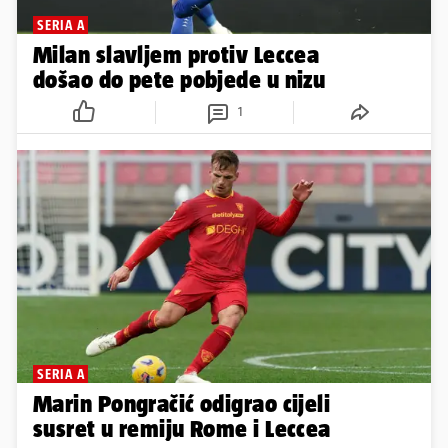
SERIA A
Milan slavljem protiv Leccea
došao do pete pobjede u nizu
1
SERIA A
Marin Pongračić odigrao cijeli
susret u remiju Rome i Leccea