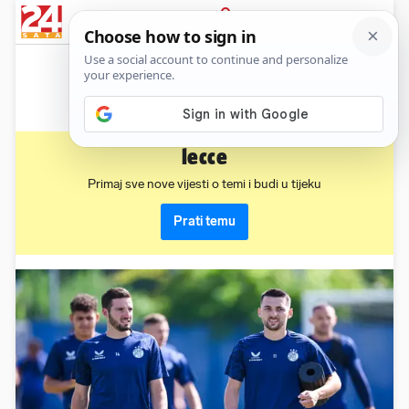
News
Show
Sport
Life&style
Video
Express
PRIJAVA
lecce
Primaj sve nove vijesti o temi i budi u tijeku
Prati temu