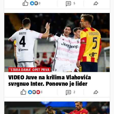
3
5
'STARA DAMA' OPET PRVA
VIDEO Juve na krilima Vlahovića
svrgnuo Inter. Ponovno je lider
3
2