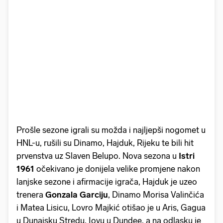
Prošle sezone igrali su možda i najljepši nogomet u
HNL-u, rušili su Dinamo, Hajduk, Rijeku te bili hit
prvenstva uz Slaven Belupo. Nova sezona u
Istri
1961
očekivano je donijela velike promjene nakon
lanjske sezone i afirmacije igrača, Hajduk je uzeo
trenera
Gonzala Garciju
, Dinamo Morisa Valinčića
i Matea Lisicu, Lovro Majkić otišao je u Aris, Gagua
u Dunajsku Stredu, Iovu u Dundee, a na odlasku je