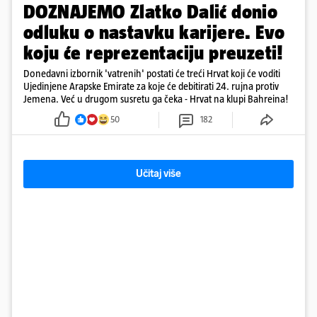
DOZNAJEMO Zlatko Dalić donio
odluku o nastavku karijere. Evo
koju će reprezentaciju preuzeti!
Donedavni izbornik 'vatrenih' postati će treći Hrvat koji će voditi
Ujedinjene Arapske Emirate za koje će debitirati 24. rujna protiv
Jemena. Već u drugom susretu ga čeka - Hrvat na klupi Bahreina!
50
182
Učitaj više