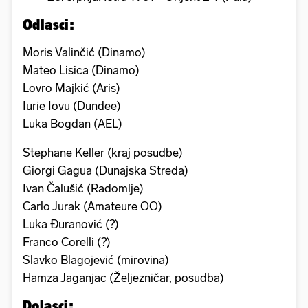
Odlasci:
Moris Valinčić (Dinamo)
Mateo Lisica (Dinamo)
Lovro Majkić (Aris)
Iurie Iovu (Dundee)
Luka Bogdan (AEL)
Stephane Keller (kraj posudbe)
Giorgi Gagua (Dunajska Streda)
Ivan Čalušić (Radomlje)
Carlo Jurak (Amateure OO)
Luka Đuranović (?)
Franco Corelli (?)
Slavko Blagojević (mirovina)
Hamza Jaganjac (Željezničar, posudba)
Dolasci: