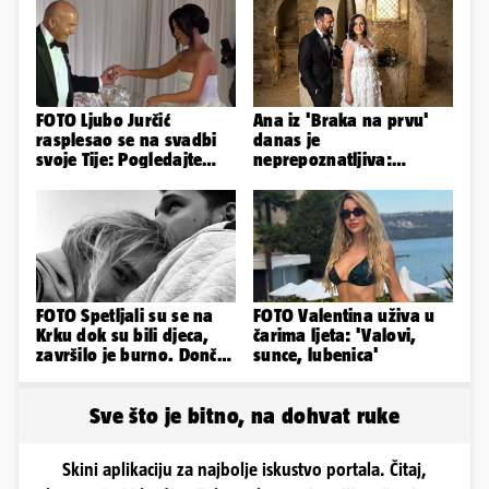
FOTO Ljubo Jurčić
Ana iz 'Braka na prvu'
rasplesao se na svadbi
danas je
svoje Tije: Pogledajte
neprepoznatljiva:
kako je izgledalo
Odselila je iz Hrvatske, a
vjenčanje...
ovako sad izgleda
FOTO Spetljali su se na
FOTO Valentina uživa u
Krku dok su bili djeca,
čarima ljeta: 'Valovi,
završilo je burno. Dončić
sunce, lubenica'
i Anamaria u novoj fazi
Sve što je bitno, na dohvat ruke
Skini aplikaciju za najbolje iskustvo portala. Čitaj,