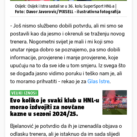
Osijek: Osijek i Istra sastali se u 36. kolu SuperSport HNL-a |
Foto: Davor Javorovic/PIXSELL - ilustrativna fotografija
- Još nismo službeno dobili potvrdu, ali mi smo se
postavili kao da jesmo i okrenuli se traženju novog
trenera. Nogometni svijet je mali i mi koji smo
unutar njega dobro se poznajemo, pa smo dobili
informacije, provjerene i manje provjerene, koje
upućuju na to da sve ide u tom smjeru. Iz svega što
se događa jasno vidimo poruku i teško nam je, ali
to moramo prihvatiti - rekao je za
Glas Istre
.
VELIKI IZNOSI
Evo koliko je svaki klub u HNL-u
morao izdvojiti za novčane
kazne u sezoni 2024/25.
Bjelanović je potvrdio da ih je iznenadila objava o
odlasku trenera, ali je istaknuo da im sada slijedi