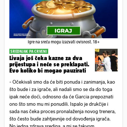
Igre na sreću mogu izazvati ovisnost. 18+
SREDNJAK PA CRVENI
Livaja još čeka kazne za dva
prijestupa i neće se preklapati.
Evo koliko bi mogao pauzirati
- Očekivali smo da će biti ponuda i zanimanja, kao
što bude i za igrače, ali nadali smo se da do toga
ipak neće doći, odnosno da će Garcia prepoznati
ono što smo mu mi ponudili. Ispalo je drukčije i
sada nas čeka proces pronalaženja novog trenera,
što često bude zahtjevnije od dovođenja igrača.
No jedna zdrava sredina, a mi se takvom