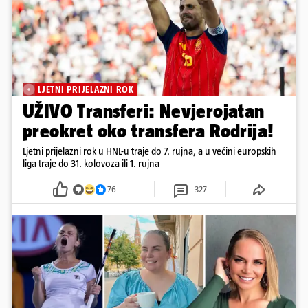
LJETNI PRIJELAZNI ROK
UŽIVO Transferi: Nevjerojatan
preokret oko transfera Rodrija!
Ljetni prijelazni rok u HNL-u traje do 7. rujna, a u većini europskih
liga traje do 31. kolovoza ili 1. rujna
76
327