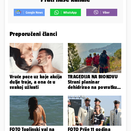
Preporučeni članci
Vruće poze uz koje akcija
TRAGEDIJA NA BIOKOVU
dulje traje, a ona će u
Strani planinar
svakoj uživati
dehidrirao na povratku s
uspona: Preminuo je!
FOTO Toplinski val na
FOTO Prije 11 godina