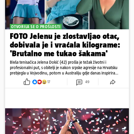
OTVORILA SE O PROŠLOSTI
FOTO Jelenu je zlostavljao otac,
dobivala je i vraćala kilograme:
'Brutalno me tukao šakama'
Bivša tenisačica Jelena Dokić (42) prošla je težak životni i
profesionalni put, s obitelji je nakon srpske agresije na Hrvatsku
prebjegla u Vojvodinu, potom u Australiju gdje danas inspirira
mnoge
17
49