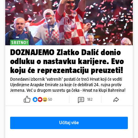
SRETNO!
DOZNAJEMO Zlatko Dalić donio
odluku o nastavku karijere. Evo
koju će reprezentaciju preuzeti!
Donedavni izbornik 'vatrenih' postati će treći Hrvat koji će voditi
Ujedinjene Arapske Emirate za koje će debitirati 24. rujna protiv
Jemena. Već u drugom susretu ga čeka - Hrvat na klupi Bahreina!
50
182
Učitaj više