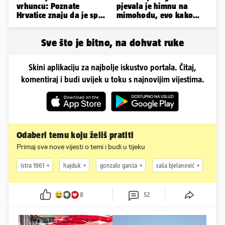
vrhuncu: Poznate
pjevala je himnu na
Hrvatice znaju da je spas
mimohodu, evo kako
u minijaturnom bikiniju
danas izgleda Mia
Negovetić
Sve što je bitno, na dohvat ruke
Skini aplikaciju za najbolje iskustvo portala. Čitaj,
komentiraj i budi uvijek u toku s najnovijim vijestima.
Odaberi temu koju želiš pratiti
Primaj sve nove vijesti o temi i budi u tijeku
istra 1961
hajduk
gonzalo garcia
saša bjelanović
8
52