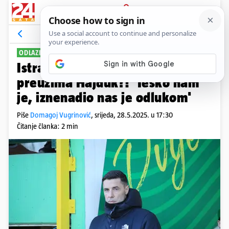
PRIJAVA
Sport
Komentari
52
ODLAZI U HAJDUK
Istra potvrdila odlazak Garcije,
preuzima Hajduk?! 'Teško nam
je, iznenadio nas je odlukom'
Piše
Domagoj Vugrinović
,
srijeda, 28.5.2025. u 17:30
Čitanje članka: 2 min