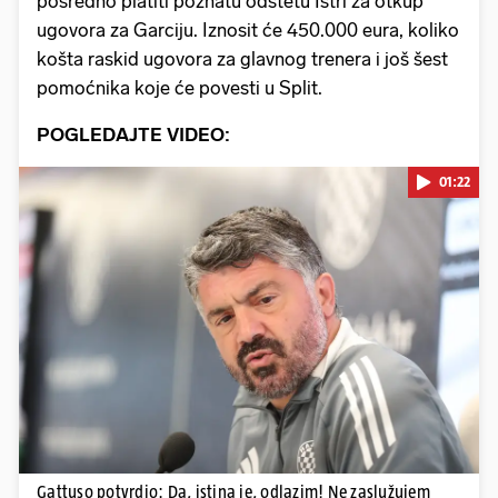
posredno platiti poznatu odštetu Istri za otkup
ugovora za Garciju. Iznosit će 450.000 eura, koliko
košta raskid ugovora za glavnog trenera i još šest
pomoćnika koje će povesti u Split.
POGLEDAJTE VIDEO:
01:22
Pokretanje videa...
Gattuso potvrdio: Da, istina je, odlazim! Ne zaslužujem