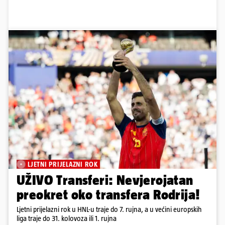
LJETNI PRIJELAZNI ROK
UŽIVO Transferi: Nevjerojatan
preokret oko transfera Rodrija!
Ljetni prijelazni rok u HNL-u traje do 7. rujna, a u većini europskih
liga traje do 31. kolovoza ili 1. rujna