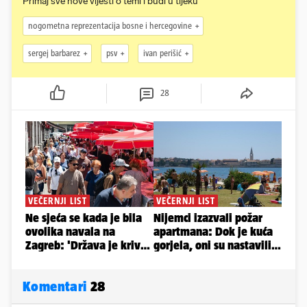
Primaj sve nove vijesti o temi i budi u tijeku
nogometna reprezentacija bosne i hercegovine
sergej barbarez
psv
ivan perišić
28
Komentari
28