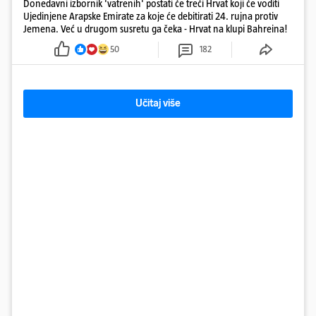
Donedavni izbornik 'vatrenih' postati će treći Hrvat koji će voditi
Ujedinjene Arapske Emirate za koje će debitirati 24. rujna protiv
Jemena. Već u drugom susretu ga čeka - Hrvat na klupi Bahreina!
50
182
Učitaj više