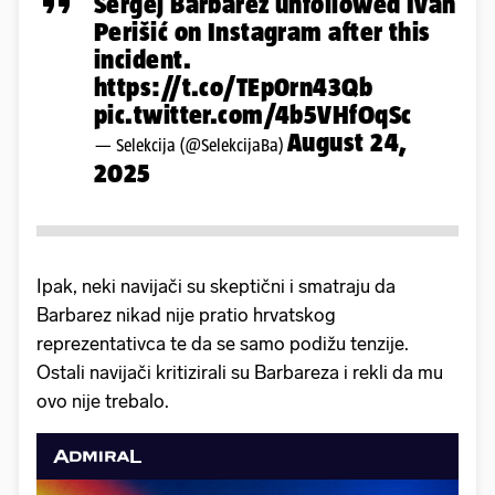
Sergej Barbarez unfollowed Ivan
Perišić on Instagram after this
incident.
https://t.co/TEp0rn43Qb
pic.twitter.com/4b5VHfOqSc
August 24,
— Selekcija (@SelekcijaBa)
2025
Ipak, neki navijači su skeptični i smatraju da
Barbarez nikad nije pratio hrvatskog
reprezentativca te da se samo podižu tenzije.
Ostali navijači kritizirali su Barbareza i rekli da mu
ovo nije trebalo.