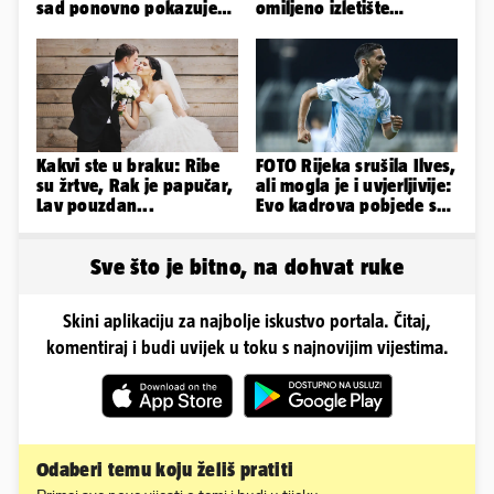
sad ponovno pokazuje
omiljeno izletište
obline. Ovako izgleda
Zadrana, pogledajte
zašto
Kakvi ste u braku: Ribe
FOTO Rijeka srušila Ilves,
su žrtve, Rak je papučar,
ali mogla je i uvjerljivije:
Lav pouzdan...
Evo kadrova pobjede s
Rujevice
Sve što je bitno, na dohvat ruke
Skini aplikaciju za najbolje iskustvo portala. Čitaj,
komentiraj i budi uvijek u toku s najnovijim vijestima.
Odaberi temu koju želiš pratiti