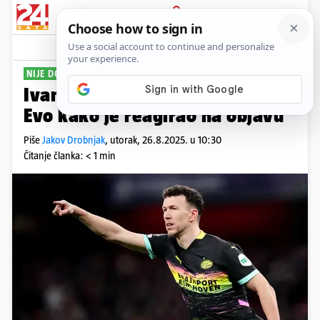
PRIJAVA
Sport
Komentari
28
NIJE DOBRO PRIHVATIO
Ivan Perišić naljutio izbornika?
Evo kako je reagirao na objavu
Piše
Jakov Drobnjak
,
utorak, 26.8.2025. u 10:30
Čitanje članka: < 1 min