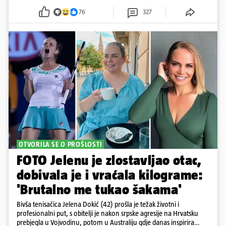
76
327
OTVORILA SE O PROŠLOSTI
FOTO Jelenu je zlostavljao otac,
dobivala je i vraćala kilograme:
'Brutalno me tukao šakama'
Bivša tenisačica Jelena Dokić (42) prošla je težak životni i
profesionalni put, s obitelji je nakon srpske agresije na Hrvatsku
prebjegla u Vojvodinu, potom u Australiju gdje danas inspirira