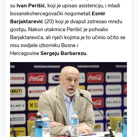
su
Ivan Perišić
, koji je upisao asistenciju, i mladi
bosanskohercegovački nogometaš
Esmir
Barjaktarević
(20) koji je dvaput zatresao mrežu
gostiju. Nakon utakmice Perišić je pohvalio
Barjaktarevića, ali riječi kojima je to učinio očito se
nisu svidjele izborniku Bosne i
Hercegovine
Sergeju Barbarezu.