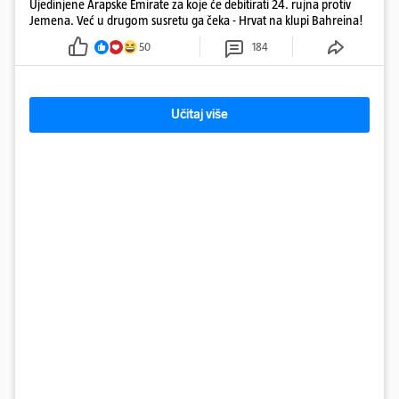
Ujedinjene Arapske Emirate za koje će debitirati 24. rujna protiv
Jemena. Već u drugom susretu ga čeka - Hrvat na klupi Bahreina!
50
184
Učitaj više