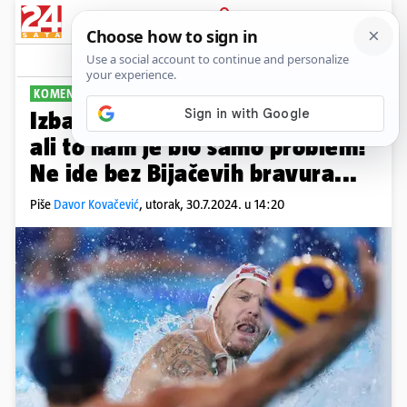
PRIJAVA
Sport
Komentari
2
KOMENTAR
PLUS+
Izbacivali Talijane kao na traci,
ali to nam je bio samo problem!
Ne ide bez Bijačevih bravura...
Piše
Davor Kovačević
,
utorak, 30.7.2024. u 14:20