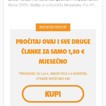
Atene 2004.
Italija
je pobijedila
Hrvatsku
(14-11)
na Olimpijskim igrama. Neka se i naši jadranski
susjedi malo raduju jer su, ne samo na Igrama,
rijetko to činili na zadnjim velikim turnirima kada su
igrali protiv Hrvata.