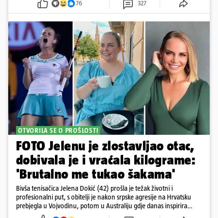
76
327
OTVORILA SE O PROŠLOSTI
FOTO Jelenu je zlostavljao otac,
dobivala je i vraćala kilograme:
'Brutalno me tukao šakama'
Bivša tenisačica Jelena Dokić (42) prošla je težak životni i
profesionalni put, s obitelji je nakon srpske agresije na Hrvatsku
prebjegla u Vojvodinu, potom u Australiju gdje danas inspirira
mnoge