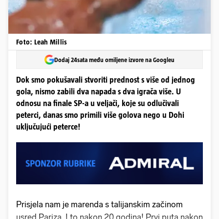
Foto: Leah Millis
Dodaj 24sata među omiljene izvore na Googleu
Dok smo pokušavali stvoriti prednost s više od jednog
gola, nismo zabili dva napada s dva igrača više. U
odnosu na finale SP-a u veljači, koje su odlučivali
peterci, danas smo primili više golova nego u Dohi
uključujući peterce!
Prisjela nam je marenda s talijanskim začinom
usred Pariza. I to nakon 20 godina! Prvi puta nakon