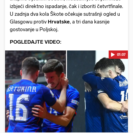
izbjeći direktno ispadanje, čak i izboriti četvrtfinale.
U zadnja dva kola Škote očekuje sutrašnji ogled u
Glasgowu protiv
Hrvatske
, a tri dana kasnije
gostovanje u Poljskoj.
POGLEDAJTE VIDEO:
01:07
Pokretanje videa...