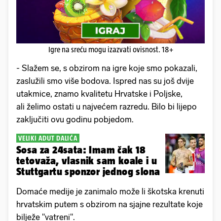
Igre na sreću mogu izazvati ovisnost. 18+
- Slažem se, s obzirom na igre koje smo pokazali,
zaslužili smo više bodova. Ispred nas su još dvije
utakmice, znamo kvalitetu Hrvatske i Poljske,
ali želimo ostati u najvećem razredu. Bilo bi lijepo
zaključiti ovu godinu pobjedom.
VELIKI ADUT DALIĆA
Sosa za 24sata: Imam čak 18
tetovaža, vlasnik sam koale i u
Stuttgartu sponzor jednog slona
Domaće medije je zanimalo može li škotska krenuti
hrvatskim putem s obzirom na sjajne rezultate koje
bilježe "vatreni".