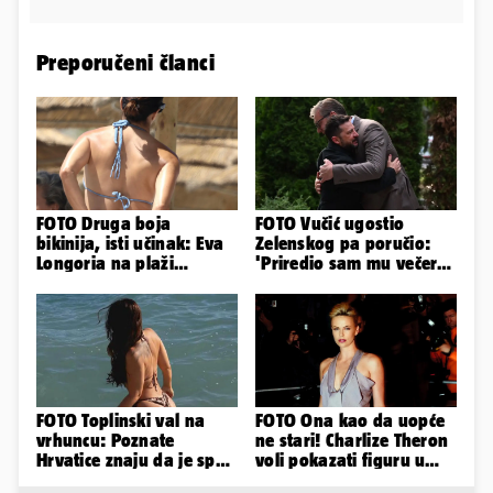
Preporučeni članci
FOTO Druga boja
FOTO Vučić ugostio
bikinija, isti učinak: Eva
Zelenskog pa poručio:
Longoria na plaži
'Priredio sam mu večeru
pipkala svoje zanosne
i poželio dobrodošlicu'
obline
FOTO Toplinski val na
FOTO Ona kao da uopće
vrhuncu: Poznate
ne stari! Charlize Theron
Hrvatice znaju da je spas
voli pokazati figuru u
u minijaturnom bikiniju
golišavim izdanjima...