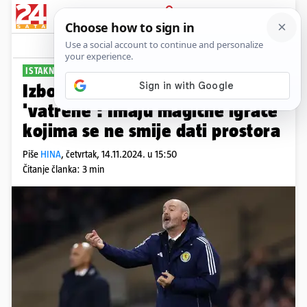
PRIJAVA
Sport
Komentari
0
ISTAKNUO ŠTO TREBA PROMIJENITI
Izbornik Škotske nahvalio je
'vatrene': Imaju magične igrače
kojima se ne smije dati prostora
Piše
HINA
,
četvrtak, 14.11.2024. u 15:50
Čitanje članka: 3 min