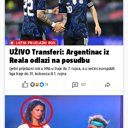
LJETNI PRIJELAZNI ROK
UŽIVO Transferi: Argentinac iz
Reala odlazi na posudbu
Ljetni prijelazni rok u HNL-u traje do 7. rujna, a u većini europskih
liga traje do 31. kolovoza ili 1. rujna
78
327