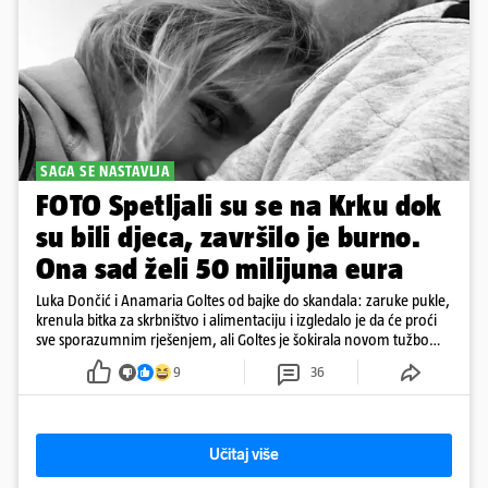
SAGA SE NASTAVLJA
FOTO Spetljali su se na Krku dok
su bili djeca, završilo je burno.
Ona sad želi 50 milijuna eura
Luka Dončić i Anamaria Goltes od bajke do skandala: zaruke pukle,
krenula bitka za skrbništvo i alimentaciju i izgledalo je da će proći
sve sporazumnim rješenjem, ali Goltes je šokirala novom tužbom
u Sloveniji
9
36
Učitaj više