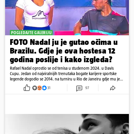
POGLEDAJTE GALERIJU
FOTO Nadal ju je gutao očima u
Brazilu. Gdje je ova hostesa 12
godina poslije i kako izgleda?
Rafael Nadal oprostio se od tenisa u studenom 2024. u Davis
Cupu. Jedan od najviralnijih trenutaka bogate karijere sportske
legende dogodio se 2014. na turniru u Rio de Janeiru gdje mu je
pažnju odvlačila ljepotica iza klupe
31
97