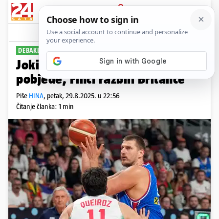
PRIJAVA
Sport
Komentari
17
DEBAKL CRNE GORE
Jokić vodio Srbiju do još jedne
pobjede, Finci razbili Britance
Piše
HINA
,
petak, 29.8.2025. u 22:56
Čitanje članka: 1 min