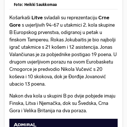
Foto: Heikki Saukkomaa
Košarkaši
Litve
svladali su reprezentaciju
Crne
Gore
s uvjerljivih 94-67 u utakmici 2. kola skupine
B Europskog prvenstva, odigranoj u petak u
finskom Tampereu. Rokas Jokubaitis je bio najbolji
igrač utakmice s 21 košem i 12 asistencija. Jonas
Valančiunas je za pobjednike postigao 19 poena. U
drugom uvjerljivom porazu na ovom Eurobasketu
Crnogorce je predvodio Nikola Vučević s 20
koševa i 10 skokova, dok je Đorđije Jovanović
ubacio 13 poena.
Nakon dva kola u skupini B po dvije pobjede imaju
Finska, Litva i Njemačka, dok su Švedska, Crna
Gora i Velika Britanija na dva poraza.