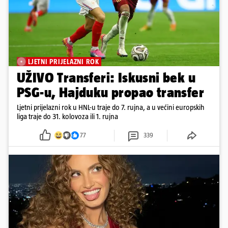
LJETNI PRIJELAZNI ROK
UŽIVO Transferi: Iskusni bek u
PSG-u, Hajduku propao transfer
Ljetni prijelazni rok u HNL-u traje do 7. rujna, a u većini europskih
liga traje do 31. kolovoza ili 1. rujna
77
339