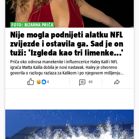
FOTO: BIZARNA PRIČA
Nije mogla podnijeti alatku NFL
zvijezde i ostavila ga. Sad je on
tuži: 'Izgleda kao tri limenke...'
Priča oko odnosa manekenke i influencerice Haley Kalil i NFL
igrača Matta Kalila dobila je novi nastavak. Haley je otvoreno
govorila o razlogu razlaza za Kalikom i po njegovom mišljenju
prešla granicu dobrog ukusa
4
46