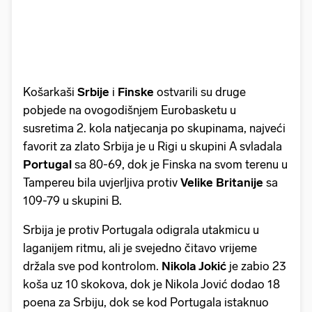
Košarkaši
Srbije
i
Finske
ostvarili su druge
pobjede na ovogodišnjem Eurobasketu u
susretima 2. kola natjecanja po skupinama, najveći
favorit za zlato Srbija je u Rigi u skupini A svladala
Portugal
sa 80-69, dok je Finska na svom terenu u
Tampereu bila uvjerljiva protiv
Velike Britanije
sa
109-79 u skupini B.
Srbija je protiv Portugala odigrala utakmicu u
laganijem ritmu, ali je svejedno čitavo vrijeme
držala sve pod kontrolom.
Nikola Jokić
je zabio 23
koša uz 10 skokova, dok je Nikola Jović dodao 18
poena za Srbiju, dok se kod Portugala istaknuo