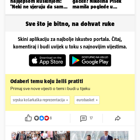
najljepšom Ruskinjom:
gaćice? Nikolina Pišek
'Neki ne vjeruju da sam
mamila poglede u
stvarna. Što vi mislite?'
poluprozirnom
kombinezonu
Sve što je bitno, na dohvat ruke
Skini aplikaciju za najbolje iskustvo portala. Čitaj,
komentiraj i budi uvijek u toku s najnovijim vijestima.
Odaberi temu koju želiš pratiti
Primaj sve nove vijesti o temi i budi u tijeku
srpska košarkaška reprezentacija
eurobasket
8
17