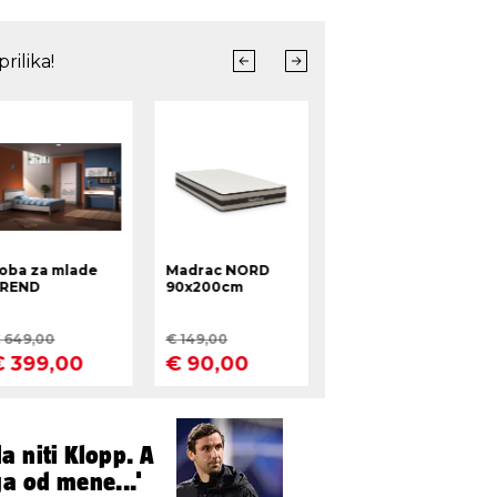
a niti Klopp. A
ga od mene...'