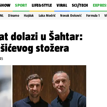
SHOW
SPORT
LIFE&STYLE
VIRAL
SCI/TECH
EXPRES
NL
Dinamo
Hajduk
Luka Modrić
Novak Đoković
Formula 1
V
at dolazi u Šahtar:
ušićevog stožera
:45