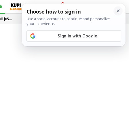
S
PRIJAVA
idi još…