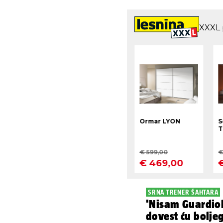
SRNA TRENER ŠAHTARA
'Nisam Guardiol
dovest ću bolje