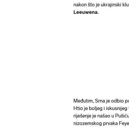
nakon što je ukrajinski k
Leeuwena.
Međutim, Srna je odbio po
Htio je boljeg i iskusnijeg
riješenje je našao u Pušić
nizozemskog prvaka Fey