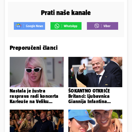
Prati naše kanale
Preporučeni članci
Nastala je žustra
ŠOKANTNO OTKRIĆE
rasprava radi koncerta
Britanci: Ljubavnica
Karleuše na Veliku
Giannija Infantina
Gospu, oglasili se i
isplaćena je novcem
organizatori
Uefe!?