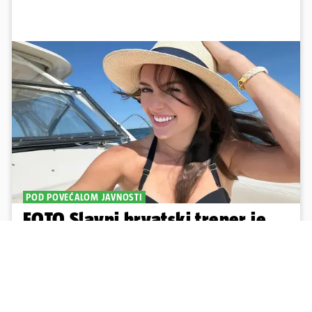
POD POVEĆALOM JAVNOSTI
FOTO Slavni hrvatski trener je
upecao 49 godina mlađu misicu
BILL BELICHICK I JORDAN HUDSON Američki trener hrvatskih
korijena je od 2021. godine u vezi s Jordan Hudson (25). No,
njegovi prijatelji i obitelj su zabrinuti, smatraju kako ga Jordan
kontrolira
16
2