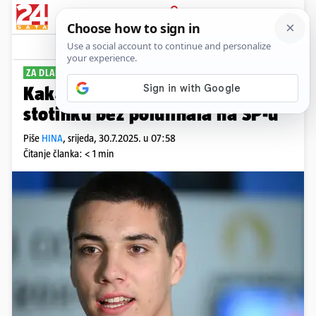
PRIJAVA
Sport
Komentari
0
ZA DLAKU
Kakav peh: Jere Hribar za jednu
stotinku bez polufinala na SP-u
Piše
HINA
,
srijeda, 30.7.2025. u 07:58
Čitanje članka: < 1 min