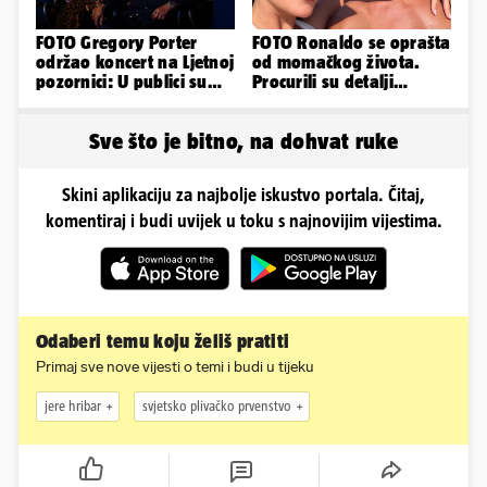
FOTO Gregory Porter
FOTO Ronaldo se oprašta
održao koncert na Ljetnoj
od momačkog života.
pozornici: U publici su
Procurili su detalji
bili Mateša i Blanka
glamuroznog vjenčanja
Sve što je bitno, na dohvat ruke
Skini aplikaciju za najbolje iskustvo portala. Čitaj,
komentiraj i budi uvijek u toku s najnovijim vijestima.
Odaberi temu koju želiš pratiti
Primaj sve nove vijesti o temi i budi u tijeku
jere hribar
svjetsko plivačko prvenstvo