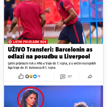
LJETNI PRIJELAZNI ROK
UŽIVO Transferi: Barcelonin as
odlazi na posudbu u Liverpool
Ljetni prijelazni rok u HNL-u traje do 7. rujna, a u većini europskih
liga traje do 31. kolovoza ili 1. rujna
78
327