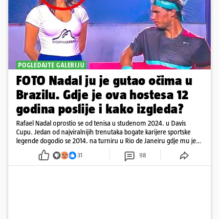
POGLEDAJTE GALERIJU
FOTO Nadal ju je gutao očima u
Brazilu. Gdje je ova hostesa 12
godina poslije i kako izgleda?
Rafael Nadal oprostio se od tenisa u studenom 2024. u Davis
Cupu. Jedan od najviralnijih trenutaka bogate karijere sportske
legende dogodio se 2014. na turniru u Rio de Janeiru gdje mu je
pažnju odvlačila ljepotica iza klupe
31
98