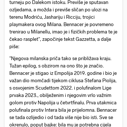
turneju po Dalekom istoku. Previše je sputavan
ozljedama, a možda i previše sličan po ulozi na
terenu Modriću, Jashariju i Ricciju, trojici
playmakera ovog Milana. Bennacer je povremeno
trenirao u Milanellu, imao je i fizičkih problema te je
čekao rasplet", započinje tekst Gazzetta, a dalje
piše:
"Njegova milanska priča tako se približava kraju.
Tužan epilog, s obzirom na ono što je značio.
Bennacer je stigao iz Empolija 2019. godine i bio je
važan dio momčadi tijekom ciklusa Stefana Piolija,
s osvojenim Scudettom 2022. i polufinalom Lige
prvaka 2023., obilježenim i njegovim vrlo važnim
golom protiv Napolija u četvrtfinalu. Prva utakmica
polufinala protiv Intera bila je prijelomna. Bennacer
se tada ozlijedio i od tada više nije bio isti. Sve se
okrenulo, poput bajke: bila mu je potrebna cijela