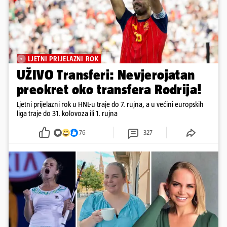
LJETNI PRIJELAZNI ROK
UŽIVO Transferi: Nevjerojatan
preokret oko transfera Rodrija!
Ljetni prijelazni rok u HNL-u traje do 7. rujna, a u većini europskih
liga traje do 31. kolovoza ili 1. rujna
76
327