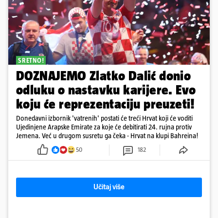
SRETNO!
DOZNAJEMO Zlatko Dalić donio
odluku o nastavku karijere. Evo
koju će reprezentaciju preuzeti!
Donedavni izbornik 'vatrenih' postati će treći Hrvat koji će voditi
Ujedinjene Arapske Emirate za koje će debitirati 24. rujna protiv
Jemena. Već u drugom susretu ga čeka - Hrvat na klupi Bahreina!
50
182
Učitaj više