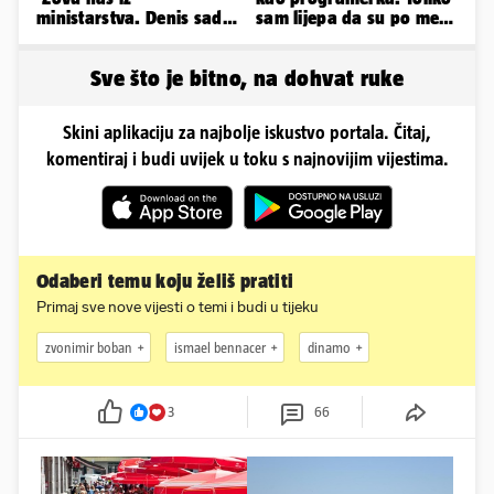
ministarstva. Denis sada
sam lijepa da su po meni
ima temperaturu. Strah
napravili lutku'
nas je'
Sve što je bitno, na dohvat ruke
Skini aplikaciju za najbolje iskustvo portala. Čitaj,
komentiraj i budi uvijek u toku s najnovijim vijestima.
Odaberi temu koju želiš pratiti
Primaj sve nove vijesti o temi i budi u tijeku
zvonimir boban
ismael bennacer
dinamo
3
66