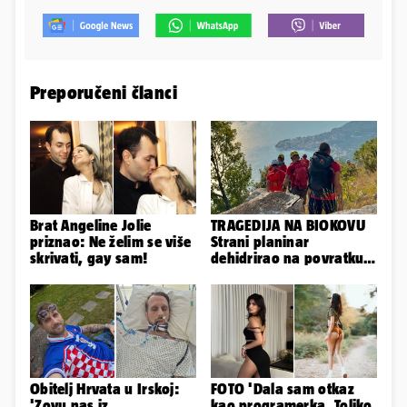
Preporučeni članci
Brat Angeline Jolie
TRAGEDIJA NA BIOKOVU
priznao: Ne želim se više
Strani planinar
skrivati, gay sam!
dehidrirao na povratku s
uspona: Preminuo je!
Obitelj Hrvata u Irskoj:
FOTO 'Dala sam otkaz
'Zovu nas iz
kao programerka. Toliko