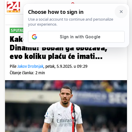
PRIJAVA
Sport
Komentari
66
SPUTALA GA OZLJEDA
Kako je Bennacer završio u
Dinamu? Boban ga obožava,
evo koliku plaću će imati...
Piše
Jakov Drobnjak
,
petak, 5.9.2025. u 09:29
Čitanje članka: 2 min