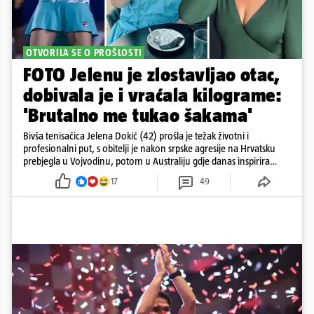
OTVORILA SE O PROŠLOSTI
FOTO Jelenu je zlostavljao otac,
dobivala je i vraćala kilograme:
'Brutalno me tukao šakama'
Bivša tenisačica Jelena Dokić (42) prošla je težak životni i
profesionalni put, s obitelji je nakon srpske agresije na Hrvatsku
prebjegla u Vojvodinu, potom u Australiju gdje danas inspirira
mnoge
17
49