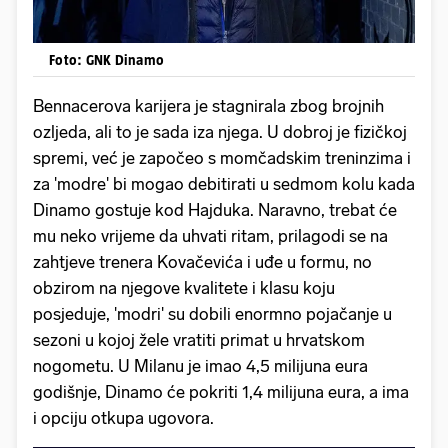
Foto: GNK Dinamo
Bennacerova karijera je stagnirala zbog brojnih
ozljeda, ali to je sada iza njega. U dobroj je fizičkoj
spremi, već je započeo s momčadskim treninzima i
za 'modre' bi mogao debitirati u sedmom kolu kada
Dinamo gostuje kod Hajduka. Naravno, trebat će
mu neko vrijeme da uhvati ritam, prilagodi se na
zahtjeve trenera Kovačevića i uđe u formu, no
obzirom na njegove kvalitete i klasu koju
posjeduje, 'modri' su dobili enormno pojačanje u
sezoni u kojoj žele vratiti primat u hrvatskom
nogometu. U Milanu je imao 4,5 milijuna eura
godišnje, Dinamo će pokriti 1,4 milijuna eura, a ima
i opciju otkupa ugovora.