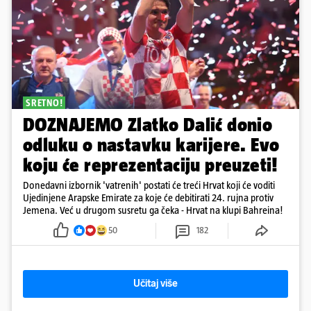
SRETNO!
DOZNAJEMO Zlatko Dalić donio
odluku o nastavku karijere. Evo
koju će reprezentaciju preuzeti!
Donedavni izbornik 'vatrenih' postati će treći Hrvat koji će voditi
Ujedinjene Arapske Emirate za koje će debitirati 24. rujna protiv
Jemena. Već u drugom susretu ga čeka - Hrvat na klupi Bahreina!
50
182
Učitaj više