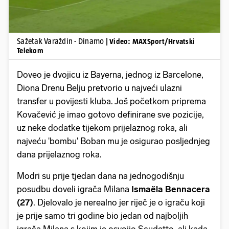
Sažetak Varaždin - Dinamo
| Video: MAXSport/Hrvatski
Telekom
Doveo je dvojicu iz Bayerna, jednog iz Barcelone,
Diona Drenu Belju pretvorio u najveći ulazni
transfer u povijesti kluba. Još početkom priprema
Kovačević je imao gotovo definirane sve pozicije,
uz neke dodatke tijekom prijelaznog roka, ali
najveću 'bombu' Boban mu je osigurao posljednjeg
dana prijelaznog roka.
Modri su prije tjedan dana na jednogodišnju
posudbu doveli igrača Milana
Ismaëla Bennacera
(27)
. Djelovalo je nerealno jer riječ je o igraču koji
je prije samo tri godine bio jedan od najboljih
igrača Milana s kojim je osvojio Scudetto, ali kada