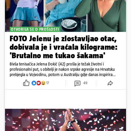
OTVORILA SE O PROŠLOSTI
FOTO Jelenu je zlostavljao otac,
dobivala je i vraćala kilograme:
'Brutalno me tukao šakama'
Bivša tenisačica Jelena Dokić (42) prošla je težak životni i
profesionalni put, s obitelji je nakon srpske agresije na Hrvatsku
prebjegla u Vojvodinu, potom u Australiju gdje danas inspirira
mnoge
17
49