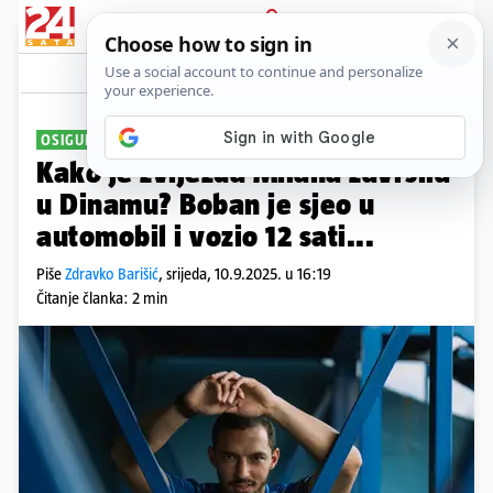
PRIJAVA
Sport
Komentari
16
OSIGURAO VELIKO POJAČANJE
Kako je zvijezda Milana završila
u Dinamu? Boban je sjeo u
automobil i vozio 12 sati...
Piše
Zdravko Barišić
,
srijeda, 10.9.2025. u 16:19
Čitanje članka: 2 min