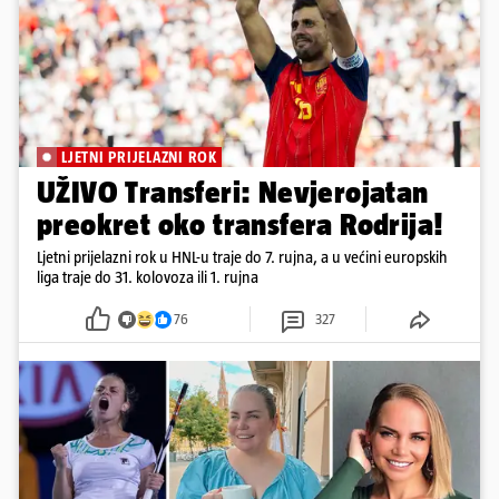
LJETNI PRIJELAZNI ROK
UŽIVO Transferi: Nevjerojatan
preokret oko transfera Rodrija!
Ljetni prijelazni rok u HNL-u traje do 7. rujna, a u većini europskih
liga traje do 31. kolovoza ili 1. rujna
76
327