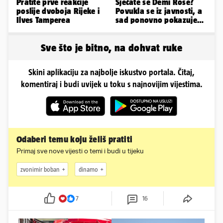
Pratite prve reakcije
Sjećate se Demi Rose?
poslije dvoboja Rijeke i
Povukla se iz javnosti, a
Ilves Tamperea
sad ponovno pokazuje
obline. Ovako izgleda
Sve što je bitno, na dohvat ruke
Skini aplikaciju za najbolje iskustvo portala. Čitaj,
komentiraj i budi uvijek u toku s najnovijim vijestima.
Odaberi temu koju želiš pratiti
Primaj sve nove vijesti o temi i budi u tijeku
zvonimir boban
dinamo
7
16