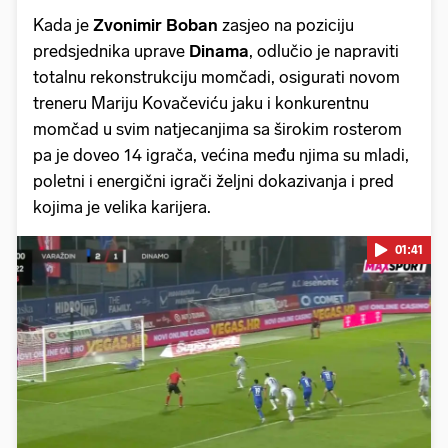
Kada je
Zvonimir Boban
zasjeo na poziciju
predsjednika uprave
Dinama
, odlučio je napraviti
totalnu rekonstrukciju momčadi, osigurati novom
treneru Mariju Kovačeviću jaku i konkurentnu
momčad u svim natjecanjima sa širokim rosterom
pa je doveo 14 igrača, većina među njima su mladi,
poletni i energični igrači željni dokazivanja i pred
kojima je velika karijera.
01:41
Pokretanje videa...