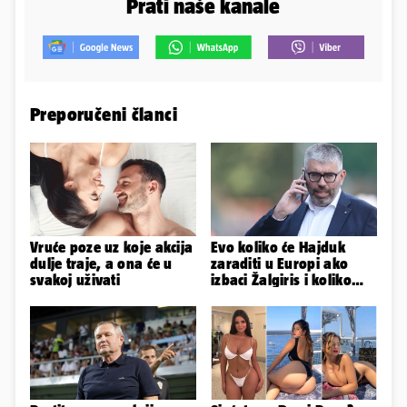
Prati naše kanale
Preporučeni članci
Vruće poze uz koje akcija
Evo koliko će Hajduk
dulje traje, a ona će u
zaraditi u Europi ako
svakoj uživati
izbaci Žalgiris i koliko
ako izbori ligašku fazu