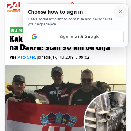
PRIJAVA
Sport
Komentari
3
BILI MEĐU 20 NAJBRŽIH
Kakva drama hrvatske posade
na Dakru! Stali 50 km od cilja
Piše
Mato Galić
,
ponedjeljak, 14.1.2019. u 09:02