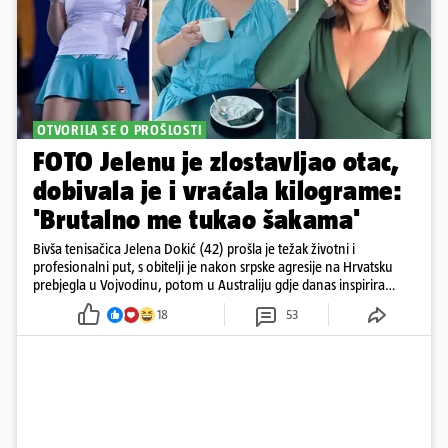
OTVORILA SE O PROŠLOSTI
FOTO Jelenu je zlostavljao otac,
dobivala je i vraćala kilograme:
'Brutalno me tukao šakama'
Bivša tenisačica Jelena Dokić (42) prošla je težak životni i
profesionalni put, s obitelji je nakon srpske agresije na Hrvatsku
prebjegla u Vojvodinu, potom u Australiju gdje danas inspirira
mnoge
18
53