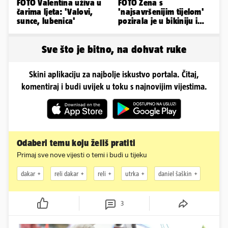
FOTO Valentina uživa u
FOTO Žena s
čarima ljeta: 'Valovi,
'najsavršenijim tijelom'
sunce, lubenica'
pozirala je u bikiniju i
pokazala svoje bujne
obline...
Sve što je bitno, na dohvat ruke
Skini aplikaciju za najbolje iskustvo portala. Čitaj,
komentiraj i budi uvijek u toku s najnovijim vijestima.
Odaberi temu koju želiš pratiti
Primaj sve nove vijesti o temi i budi u tijeku
dakar
reli dakar
reli
utrka
daniel šaškin
3