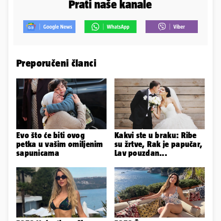
Prati naše kanale
Preporučeni članci
Evo što će biti ovog
Kakvi ste u braku: Ribe
petka u vašim omiljenim
su žrtve, Rak je papučar,
sapunicama
Lav pouzdan...