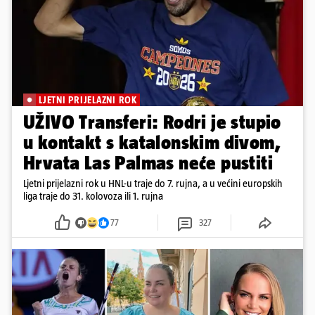
LJETNI PRIJELAZNI ROK
UŽIVO Transferi: Rodri je stupio
u kontakt s katalonskim divom,
Hrvata Las Palmas neće pustiti
Ljetni prijelazni rok u HNL-u traje do 7. rujna, a u većini europskih
liga traje do 31. kolovoza ili 1. rujna
77
327