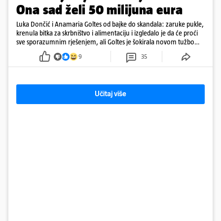
Ona sad želi 50 milijuna eura
Luka Dončić i Anamaria Goltes od bajke do skandala: zaruke pukle,
krenula bitka za skrbništvo i alimentaciju i izgledalo je da će proći
sve sporazumnim rješenjem, ali Goltes je šokirala novom tužbom
u Sloveniji
9
35
Učitaj više