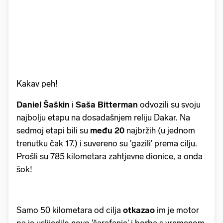
Kakav peh!
Daniel Šaškin
i
Saša Bitterman
odvozili su svoju
najbolju etapu na dosadašnjem reliju Dakar. Na
sedmoj etapi bili su
među 20
najbržih (u jednom
trenutku čak 17.) i suvereno su 'gazili' prema cilju.
Prošli su 785 kilometara zahtjevne dionice, a onda
šok!
Samo 50 kilometara od cilja
otkazao
im je motor
pa je uslijedilo novo 'šarafanje' i borba s vremenom