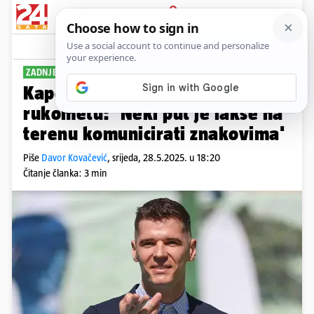
PRIJAVA
Sport
Komentari
0
ZADNJE NATJECANJE
Kapetan deflimpijske repke u
rukometu: ’Neki put je lakše na
terenu komunicirati znakovima'
Piše
Davor Kovačević
,
srijeda, 28.5.2025. u 18:20
Čitanje članka: 3 min