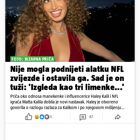
FOTO: BIZARNA PRIČA
Nije mogla podnijeti alatku NFL
zvijezde i ostavila ga. Sad je on
tuži: 'Izgleda kao tri limenke...'
Priča oko odnosa manekenke i influencerice Haley Kalil i NFL
igrača Matta Kalila dobila je novi nastavak. Haley je otvoreno
govorila o razlogu razlaza za Kalikom i po njegovom mišljenju
prešla granicu dobrog ukusa
5
47