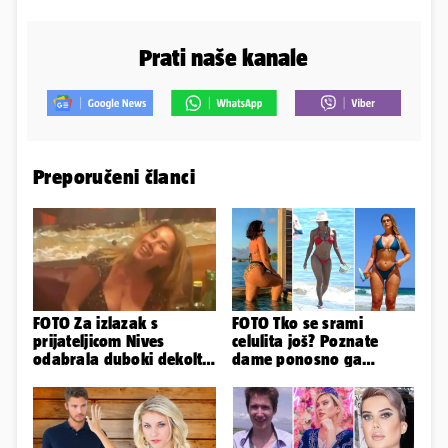
Prati naše kanale
Preporučeni članci
FOTO Za izlazak s
FOTO Tko se srami
prijateljicom Nives
celulita još? Poznate
odabrala duboki dekolte
dame ponosno ga
koji joj je istaknuo bujne
pokazuju pa slave svoje
adute
obline