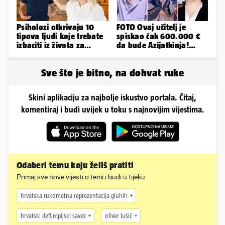
Psiholozi otkrivaju 10
FOTO Ovaj učitelj je
tipova ljudi koje trebate
spiskao čak 600.000 €
izbaciti iz života za
da bude Azijatkinja!
vlastito dobro
Ponovno želi biti
muško...
Sve što je bitno, na dohvat ruke
Skini aplikaciju za najbolje iskustvo portala. Čitaj,
komentiraj i budi uvijek u toku s najnovijim vijestima.
Odaberi temu koju želiš pratiti
Primaj sve nove vijesti o temi i budi u tijeku
hrvatska rukometna reprezentacija gluhih
hrvatski deflimpijski savez
oliver lušić