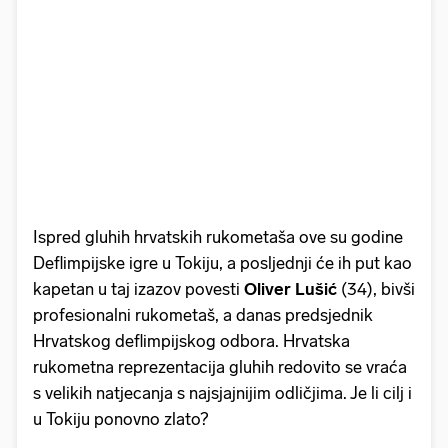
Ispred gluhih hrvatskih rukometaša ove su godine
Deflimpijske igre u Tokiju, a posljednji će ih put kao
kapetan u taj izazov povesti
Oliver
Lušić
(34), bivši
profesionalni rukometaš, a danas predsjednik
Hrvatskog deflimpijskog odbora. Hrvatska
rukometna reprezentacija gluhih redovito se vraća
s velikih natjecanja s najsjajnijim odličjima. Je li cilj i
u Tokiju ponovno zlato?