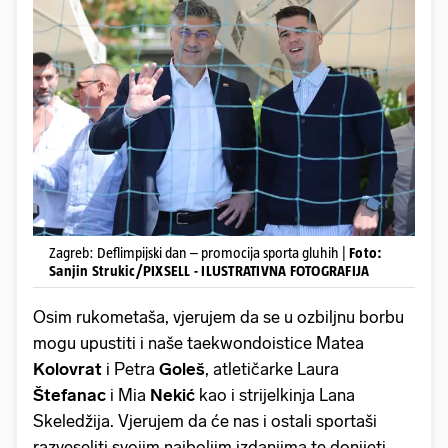
Zagreb: Deflimpijski dan – promocija sporta gluhih |
Foto:
Sanjin Strukic/PIXSELL - ILUSTRATIVNA FOTOGRAFIJA
Osim rukometaša, vjerujem da se u ozbiljnu borbu
mogu upustiti i naše taekwondoistice Matea
Kolovrat
i Petra
Goleš
, atletičarke Laura
Štefanac
i Mia
Nekić
kao i strijelkinja Lana
Skeledžija. Vjerujem da će nas i ostali sportaši
razveseliti svojim najboljim izdanjima te donijeti