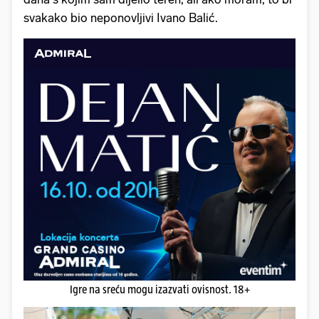
svakako bio neponovljivi Ivano Balić.
Igre na sreću mogu izazvati ovisnost. 18+