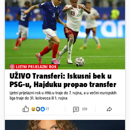
LJETNI PRIJELAZNI ROK
UŽIVO Transferi: Iskusni bek u
PSG-u, Hajduku propao transfer
Ljetni prijelazni rok u HNL-u traje do 7. rujna, a u većini europskih
liga traje do 31. kolovoza ili 1. rujna
77
339