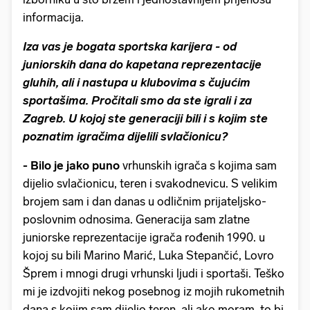
informacija.
Iza vas je bogata sportska karijera - od
juniorskih dana do kapetana reprezentacije
gluhih, ali i nastupa u klubovima s čujućim
sportašima. Pročitali smo da ste igrali i za
Zagreb. U kojoj ste generaciji bili i s kojim ste
poznatim igračima dijelili svlačionicu?
- Bilo je jako puno
vrhunskih igrača s kojima sam
dijelio svlačionicu, teren i svakodnevicu. S velikim
brojem sam i dan danas u odličnim prijateljsko-
poslovnim odnosima. Generacija sam zlatne
juniorske reprezentacije igrača rođenih 1990. u
kojoj su bili Marino Marić, Luka Stepančić, Lovro
Šprem i mnogi drugi vrhunski ljudi i sportaši. Teško
mi je izdvojiti nekog posebnog iz mojih rukometnih
dana s kojim sam dijelio teren, ali ako moram, to bi