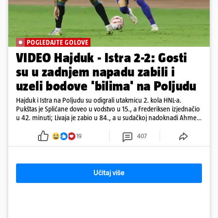
POGLEDAJTE GOLOVE
VIDEO Hajduk - Istra 2-2: Gosti
su u zadnjem napadu zabili i
uzeli bodove 'bilima' na Poljudu
Hajduk i Istra na Poljudu su odigrali utakmicu 2. kola HNL-a.
Pukštas je Splićane doveo u vodstvo u 15., a Frederiksen izjednačio
u 42. minuti; Livaja je zabio u 84., a u sudačkoj nadoknadi Ahmeti
je pogodio za remi
19
407
Učitaj više