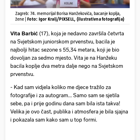
Zagreb: 74. memorijal Borisa Hanžekovića, bacanje koplja,
žene |
Foto: Igor Kralj/PIXSELL, (ilustrativna fotografija)
Vita Barbić
(17), koja je nedavno završila četvrta
na Svjetskom juniorskom prvenstvu, bacila je
najbolji hitac sezone s 55,34 metara, koji je bio
dovoljan za sedmo mjesto. Vita je na Hanžeku
bacila koplje dva metra dalje nego na Svjetskom
prvenstvu.
- Kad sam vidjela koliko me djece tražilo za
fotografije i za autogram... Samo sam se sjetila
sebe, pa i prije godinu dana sam bila ista takva!
Velika je ovo čast, publika i atmosfera je bila sjajna
i pokazala sam kako sam u top formi.