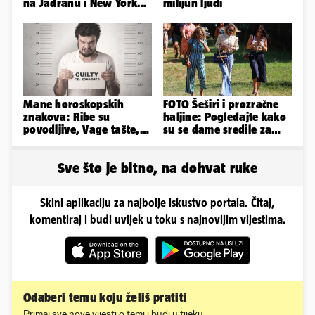
na Jadranu i New Yorku,
milijun ljudi
španjolska vila, hoteli...
Mane horoskopskih
FOTO Šeširi i prozračne
znakova: Ribe su
haljine: Pogledajte kako
povodljive, Vage tašte,
su se dame sredile za
Jarci komplicirani, Lav
311. Sinjsku alku
sebičan...
Sve što je bitno, na dohvat ruke
Skini aplikaciju za najbolje iskustvo portala. Čitaj,
komentiraj i budi uvijek u toku s najnovijim vijestima.
Odaberi temu koju želiš pratiti
Primaj sve nove vijesti o temi i budi u tijeku