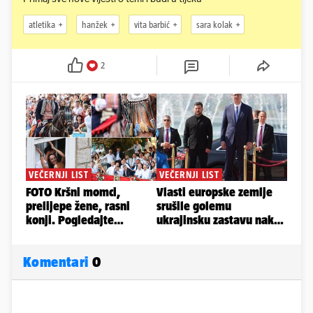
atletika
hanžek
vita barbić
sara kolak
2
Komentari
0