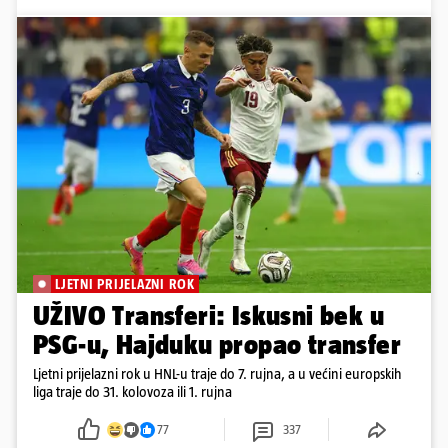
LJETNI PRIJELAZNI ROK
UŽIVO Transferi: Iskusni bek u
PSG-u, Hajduku propao transfer
Ljetni prijelazni rok u HNL-u traje do 7. rujna, a u većini europskih
liga traje do 31. kolovoza ili 1. rujna
77
337