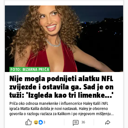
FOTO: BIZARNA PRIČA
Nije mogla podnijeti alatku NFL
zvijezde i ostavila ga. Sad je on
tuži: 'Izgleda kao tri limenke...'
Priča oko odnosa manekenke i influencerice Haley Kalil i NFL
igrača Matta Kalila dobila je novi nastavak. Haley je otvoreno
govorila o razlogu razlaza za Kalikom i po njegovom mišljenju
prešla granicu dobrog ukusa
3
36