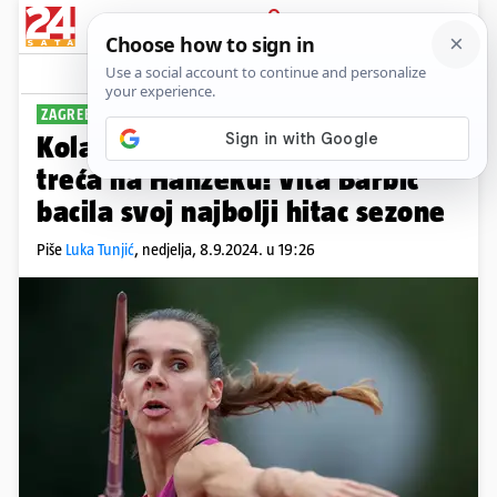
PRIJAVA
Sport
Komentari
0
ZAGREBAČKI MITING
Kolak bacila preko 60 metara,
treća na Hanžeku! Vita Barbić
bacila svoj najbolji hitac sezone
Piše
Luka Tunjić
,
nedjelja, 8.9.2024. u 19:26