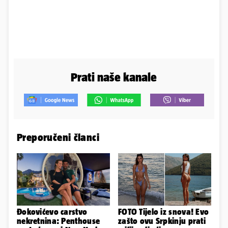
Prati naše kanale
Preporučeni članci
Đokovićevo carstvo
FOTO Tijelo iz snova! Evo
nekretnina: Penthouse
zašto ovu Srpkinju prati