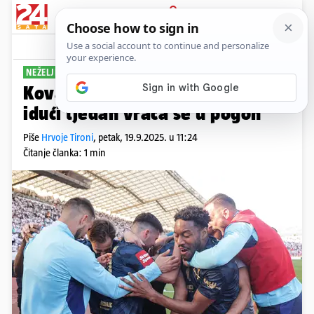
PRIJAVA
Sport
Komentari
9
NEŽELJENI DINAMOVAC
Kovačević ga otpisao za Europu,
idući tjedan vraća se u pogon
Piše
Hrvoje Tironi
,
petak, 19.9.2025. u 11:24
Čitanje članka: 1 min