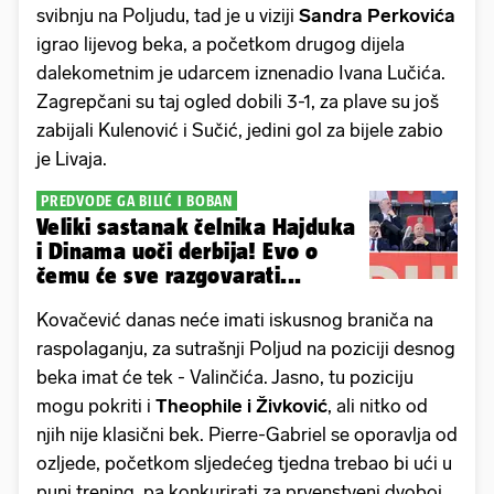
svibnju na Poljudu, tad je u viziji
Sandra Perkovića
igrao lijevog beka, a početkom drugog dijela
dalekometnim je udarcem iznenadio Ivana Lučića.
Zagrepčani su taj ogled dobili 3-1, za plave su još
zabijali Kulenović i Sučić, jedini gol za bijele zabio
je Livaja.
PREDVODE GA BILIĆ I BOBAN
Veliki sastanak čelnika Hajduka
i Dinama uoči derbija! Evo o
čemu će sve razgovarati...
Kovačević danas neće imati iskusnog braniča na
raspolaganju, za sutrašnji Poljud na poziciji desnog
beka imat će tek - Valinčića. Jasno, tu poziciju
mogu pokriti i
Theophile i Živković
, ali nitko od
njih nije klasični bek. Pierre-Gabriel se oporavlja od
ozljede, početkom sljedećeg tjedna trebao bi ući u
puni trening, pa konkurirati za prvenstveni dvoboj