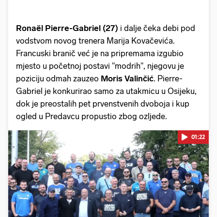
Ronaël Pierre-Gabriel (27)
i dalje čeka debi pod
vodstvom novog trenera Marija Kovačevića.
Francuski branič već je na pripremama izgubio
mjesto u početnoj postavi "modrih", njegovu je
poziciju odmah zauzeo
Moris Valinčić
. Pierre-
Gabriel je konkurirao samo za utakmicu u Osijeku,
dok je preostalih pet prvenstvenih dvoboja i kup
ogled u Predavcu propustio zbog ozljede.
01:22
Pokretanje videa...