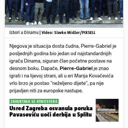
Izbori u Dinamu
| Video: Slavko Midžor/PIXSELL
Njegova je situacija dosta čudna, Pierre-Gabriel je
posljednjih godina bio jedan od najstandardnijih
igrača Dinama, siguran član početne postave na
desnom boku. Dapače,
Pierre-Gabriel
je znao
igrati i na lijevoj strani, ali u eri Marija Kovačevića
vrlo brzo je postao "neželjeno dijete", pa nije
prijavljen niti za europske nastupe.
ZAHUKTAVA SE ATMOSFERA
Usred Zagreba osvanula poruka
Pavasoviću uoči derbija u Splitu