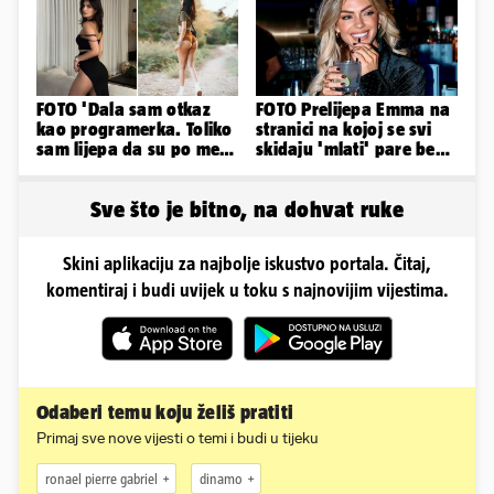
FOTO 'Dala sam otkaz
FOTO Prelijepa Emma na
kao programerka. Toliko
stranici na kojoj se svi
sam lijepa da su po meni
skidaju 'mlati' pare bez
napravili lutku'
'prodaje tijela'
Sve što je bitno, na dohvat ruke
Skini aplikaciju za najbolje iskustvo portala. Čitaj,
komentiraj i budi uvijek u toku s najnovijim vijestima.
Odaberi temu koju želiš pratiti
Primaj sve nove vijesti o temi i budi u tijeku
ronael pierre gabriel
dinamo