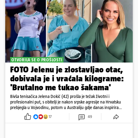
OTVORILA SE O PROŠLOSTI
FOTO Jelenu je zlostavljao otac,
dobivala je i vraćala kilograme:
'Brutalno me tukao šakama'
Bivša tenisačica Jelena Dokić (42) prošla je težak životni i
profesionalni put, s obitelji je nakon srpske agresije na Hrvatsku
prebjegla u Vojvodinu, potom u Australiju gdje danas inspirira
mnoge
17
49