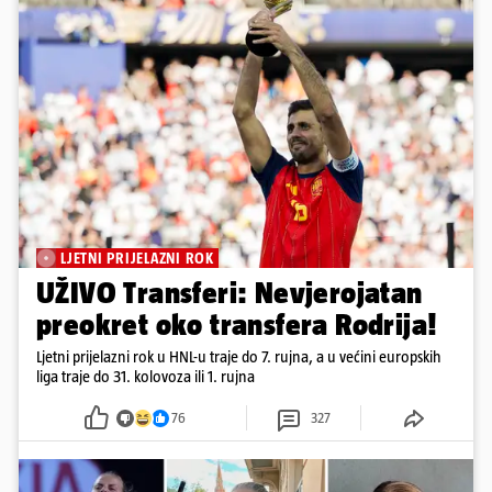
LJETNI PRIJELAZNI ROK
UŽIVO Transferi: Nevjerojatan
preokret oko transfera Rodrija!
Ljetni prijelazni rok u HNL-u traje do 7. rujna, a u većini europskih
liga traje do 31. kolovoza ili 1. rujna
76
327