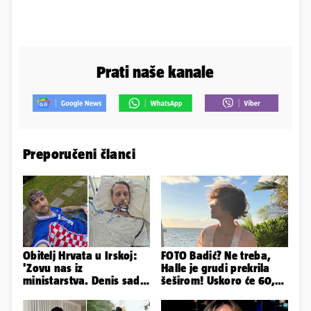
Prati naše kanale
Preporučeni članci
Obitelj Hrvata u Irskoj:
FOTO Badić? Ne treba,
'Zovu nas iz
Halle je grudi prekrila
ministarstva. Denis sada
šeširom! Uskoro će 60,
ima temperaturu. Strah
ljetuje u golim izdanjima
nas je'