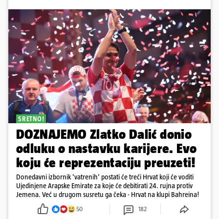
SRETNO!
DOZNAJEMO Zlatko Dalić donio
odluku o nastavku karijere. Evo
koju će reprezentaciju preuzeti!
Donedavni izbornik 'vatrenih' postati će treći Hrvat koji će voditi
Ujedinjene Arapske Emirate za koje će debitirati 24. rujna protiv
Jemena. Već u drugom susretu ga čeka - Hrvat na klupi Bahreina!
50
182