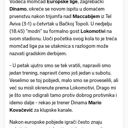
Vodeća momčad
Europske lige
, zagrebački
Dinamo
, okreće se novom ispitu u domaćem
prvenstvu nakon trijumfa nad
Maccabijem
iz Tel
Aviva (3-1) u četvrtak u Bačkoj Topoli. U nedjelju
(18.45) "modri" su formalno gost
Lokomotivi
na
svom stadionu. Uoči početka ovog kola to je treća
momčad lige pa se utakmica s razlogom može
nazvati gradskim derbijem.
- U petak ujutro smo se tek vratili, napravili smo
jedan trening, napravit ćemo još jedan u subotu.
Veselimo se toj pobjedi, malo smo se proveselili, ali
već su misli okrenute prema Lokomotivi. Drago mi
je što smo odigrali tamo protiv dobrog protivnika i
idemo dalje - rekao je trener Dinama
Mario
Kovačević
za klupske kanale.
Nakon europske pobjede igrači često znaju