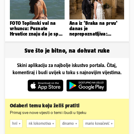
FOTO Toplinski val na
Ana iz 'Braka na prvu'
vrhuncu: Poznate
danas je
Hrvatice znaju da je spas
neprepoznatljiva:
u minijaturnom bikiniju
Odselila je iz Hrvatske, a
ovako sad izgleda
Sve što je bitno, na dohvat ruke
Skini aplikaciju za najbolje iskustvo portala. Čitaj,
komentiraj i budi uvijek u toku s najnovijim vijestima.
Odaberi temu koju želiš pratiti
Primaj sve nove vijesti o temi i budi u tijeku
hnl
nk lokomotiva
dinamo
mario kovačević