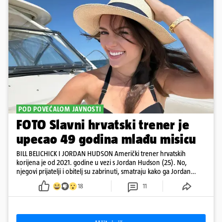
POD POVEĆALOM JAVNOSTI
FOTO Slavni hrvatski trener je
upecao 49 godina mlađu misicu
BILL BELICHICK I JORDAN HUDSON Američki trener hrvatskih
korijena je od 2021. godine u vezi s Jordan Hudson (25). No,
njegovi prijatelji i obitelj su zabrinuti, smatraju kako ga Jordan
kontrolira
18
11