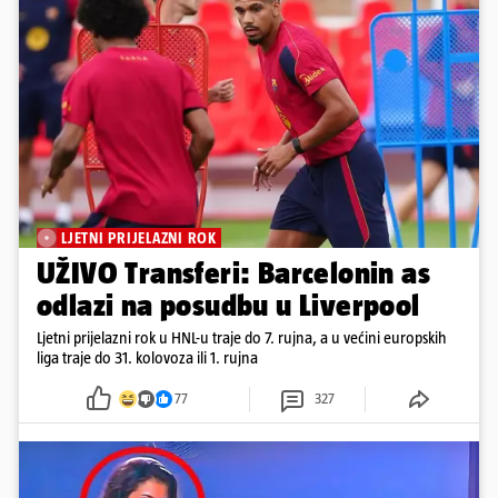
LJETNI PRIJELAZNI ROK
UŽIVO Transferi: Barcelonin as
odlazi na posudbu u Liverpool
Ljetni prijelazni rok u HNL-u traje do 7. rujna, a u većini europskih
liga traje do 31. kolovoza ili 1. rujna
77
327