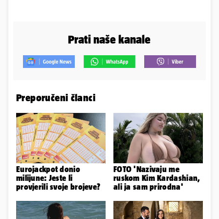
Prati naše kanale
Preporučeni članci
Eurojackpot donio
FOTO 'Nazivaju me
milijune: Jeste li
ruskom Kim Kardashian,
provjerili svoje brojeve?
ali ja sam prirodna'