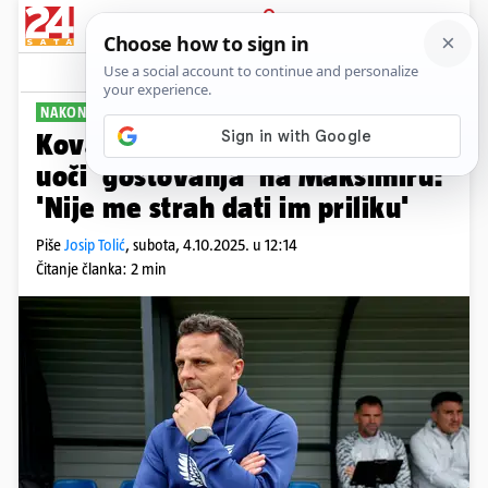
PRIJAVA
Sport
Komentari
25
NAKON EUROPE
Kovačević nagovijestio rošade
uoči 'gostovanja' na Maksimiru:
'Nije me strah dati im priliku'
Piše
Josip Tolić
,
subota, 4.10.2025. u 12:14
Čitanje članka: 2 min