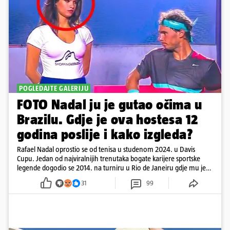
POGLEDAJTE GALERIJU
FOTO Nadal ju je gutao očima u
Brazilu. Gdje je ova hostesa 12
godina poslije i kako izgleda?
Rafael Nadal oprostio se od tenisa u studenom 2024. u Davis
Cupu. Jedan od najviralnijih trenutaka bogate karijere sportske
legende dogodio se 2014. na turniru u Rio de Janeiru gdje mu je
pažnju odvlačila ljepotica iza klupe
31
99