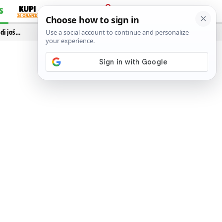
S
PRIJAVA
idi još…