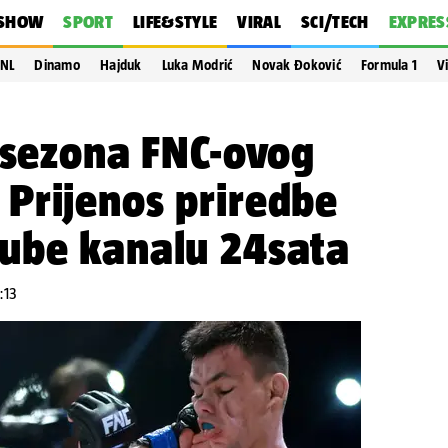
SHOW
SPORT
LIFE&STYLE
VIRAL
SCI/TECH
EXPRES
NL
Dinamo
Hajduk
Luka Modrić
Novak Đoković
Formula 1
V
 sezona FNC-ovog
Prijenos priredbe
ube kanalu 24sata
:13