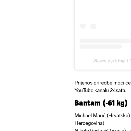
Objavu dijeli Figh
Prijenos priredbe moći će
YouTube kanalu 24sata.
Bantam (-61 kg)
Michael Marić (Hrvatska)
Hercegovina)
Nikola Pavlović (Srbija) 