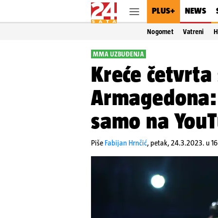
PLUS+
NEWS
Nogomet
Vatreni
H
MMA UZBUĐENJA
Kreće četvrta
Armagedona: 
samo na YouT
Piše
Fabijan Hrnčić
,
petak, 24.3.2023. u 16