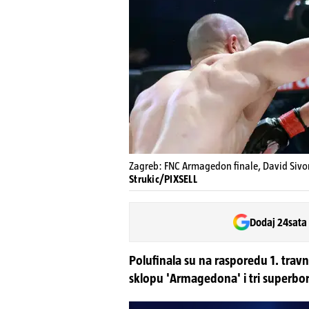
Zagreb: FNC Armagedon finale, David Sivon
Strukic/PIXSELL
Dodaj 24sata
Polufinala su na rasporedu 1. trav
sklopu 'Armagedona' i tri superbo