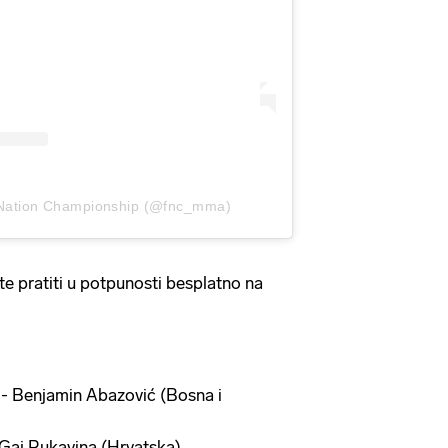
t Nation Championship (@fnc_mma)
te pratiti u potpunosti besplatno na
 - Benjamin Abazović (Bosna i
- Gaj Rukavina (Hrvatska)