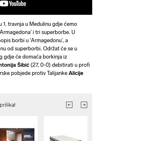
u 1. travnja u Medulinu gdje ćemo
 'Armagedona' i tri superborbe. U
pis borbi u 'Armagedonu', a
jednu od superborbi. Održat će se u
kg gdje će domaća borkinja iz
tonija Šibić
(27, 0-0) debitirati u profi
rske pobjede protiv Talijanke
Alicije