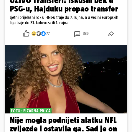
UŽIVO Transferi: Iskusni bek u
PSG-u, Hajduku propao transfer
Ljetni prijelazni rok u HNL-u traje do 7. rujna, a u većini europskih
liga traje do 31. kolovoza ili 1. rujna
77
339
FOTO: BIZARNA PRIČA
Nije mogla podnijeti alatku NFL
zvijezde i ostavila ga. Sad je on