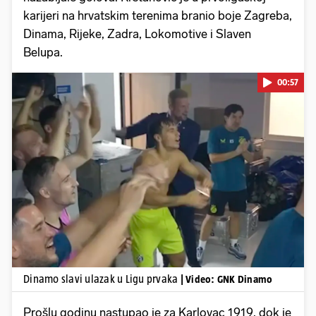
karijeri na hrvatskim terenima branio boje Zagreba,
Dinama, Rijeke, Zadra, Lokomotive i Slaven
Belupa.
00:57
Pokretanje videa...
Dinamo slavi ulazak u Ligu prvaka
| Video: GNK Dinamo
Prošlu godinu nastupao je za Karlovac 1919, dok je