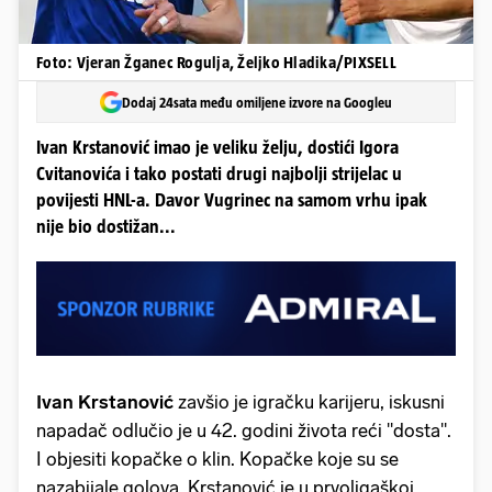
Foto: Vjeran Žganec Rogulja, Željko Hladika/PIXSELL
Dodaj 24sata među omiljene izvore na Googleu
Ivan Krstanović imao je veliku želju, dostići Igora
Cvitanovića i tako postati drugi najbolji strijelac u
povijesti HNL-a. Davor Vugrinec na samom vrhu ipak
nije bio dostižan...
Ivan Krstanović
zavšio je igračku karijeru, iskusni
napadač odlučio je u 42. godini života reći "dosta".
I objesiti kopačke o klin. Kopačke koje su se
nazabijale golova. Krstanović je u prvoligaškoj