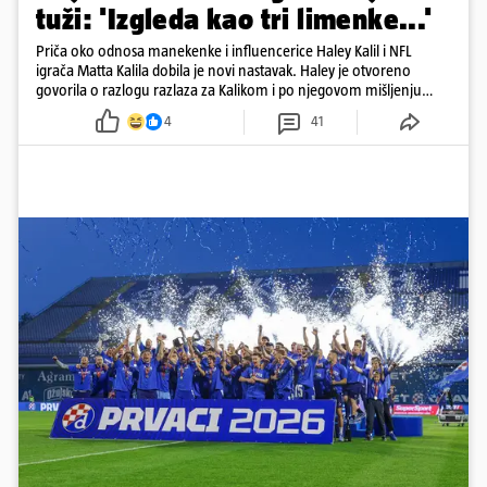
tuži: 'Izgleda kao tri limenke...'
Priča oko odnosa manekenke i influencerice Haley Kalil i NFL
igrača Matta Kalila dobila je novi nastavak. Haley je otvoreno
govorila o razlogu razlaza za Kalikom i po njegovom mišljenju
prešla granicu dobrog ukusa
4
41