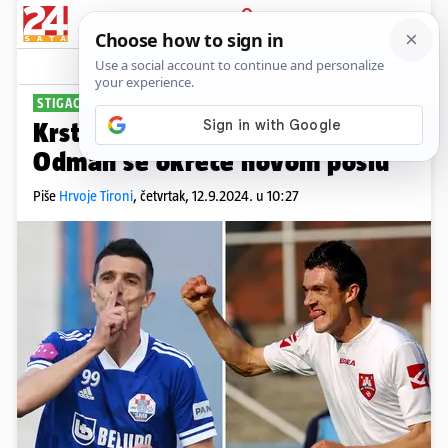
PRIJAVA
Sport
Komentari
3
STIGAO JE KRAJ
Krstanović je završio karijeru.
Odmah se okreće novom poslu
Piše
Hrvoje Tironi
,
četvrtak, 12.9.2024. u 10:27