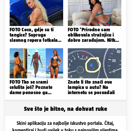
FOTO Coco, gdje su ti
FOTO 'Prirodno sam
tangice? Supruga
oblikovala stražnjicu i
slavnog repera fotkala
dobro zarađujem. Nitko
se ispred auta i pokazala
ne vjeruje da je prava'
sve
FOTO Tko se srami
Znate li što znači ova
celulita još? Poznate
lampica u autu? Na
dame ponosno ga
internetu se posvađali
pokazuju pa slave svoje
obline
Sve što je bitno, na dohvat ruke
Skini aplikaciju za najbolje iskustvo portala. Čitaj,
komentiraj i budi uvijek u toku s najnovijim vijestima.