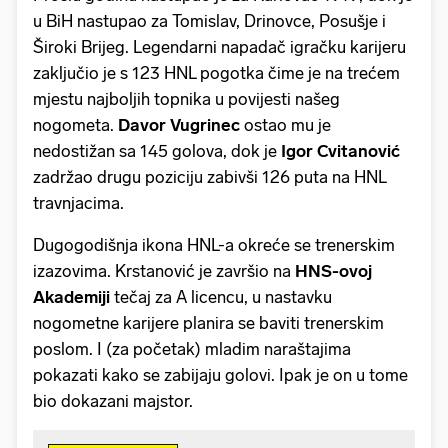
u BiH nastupao za Tomislav, Drinovce, Posušje i
Široki Brijeg. Legendarni napadač igračku karijeru
zaključio je s 123 HNL pogotka čime je na trećem
mjestu najboljih topnika u povijesti našeg
nogometa.
Davor Vugrinec
ostao mu je
nedostižan sa 145 golova, dok je
Igor Cvitanović
zadržao drugu poziciju zabivši 126 puta na HNL
travnjacima.
Dugogodišnja ikona HNL-a okreće se trenerskim
izazovima. Krstanović je završio na
HNS-ovoj
Akademiji
tečaj za A licencu, u nastavku
nogometne karijere planira se baviti trenerskim
poslom. I (za početak) mladim naraštajima
pokazati kako se zabijaju golovi. Ipak je on u tome
bio dokazani majstor.