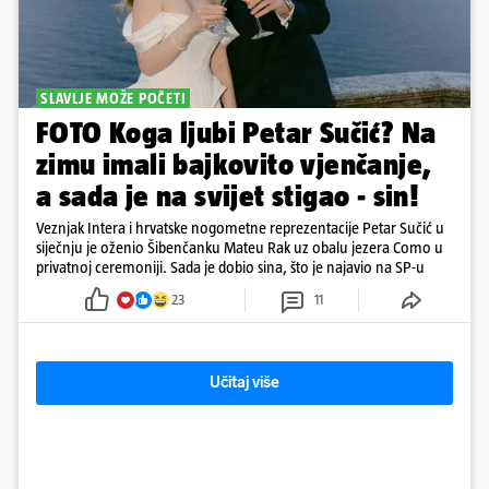
SLAVLJE MOŽE POČETI
FOTO Koga ljubi Petar Sučić? Na
zimu imali bajkovito vjenčanje,
a sada je na svijet stigao - sin!
Veznjak Intera i hrvatske nogometne reprezentacije Petar Sučić u
siječnju je oženio Šibenčanku Mateu Rak uz obalu jezera Como u
privatnoj ceremoniji. Sada je dobio sina, što je najavio na SP-u
23
11
Učitaj više