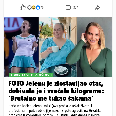
76
327
OTVORILA SE O PROŠLOSTI
FOTO Jelenu je zlostavljao otac,
dobivala je i vraćala kilograme:
'Brutalno me tukao šakama'
Bivša tenisačica Jelena Dokić (42) prošla je težak životni i
profesionalni put, s obitelji je nakon srpske agresije na Hrvatsku
prebjegla u Vojvodinu, potom u Australiju gdje danas inspirira