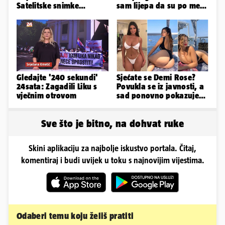
Satelitske snimke
sam lijepa da su po meni
pokazale što se događa
napravili lutku'
Gledajte '240 sekundi'
Sjećate se Demi Rose?
24sata: Zagadili Liku s
Povukla se iz javnosti, a
vječnim otrovom
sad ponovno pokazuje
obline. Ovako izgleda
Sve što je bitno, na dohvat ruke
Skini aplikaciju za najbolje iskustvo portala. Čitaj,
komentiraj i budi uvijek u toku s najnovijim vijestima.
Odaberi temu koju želiš pratiti