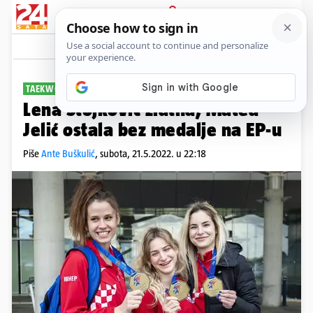
PRIJAVA
Sport
Komentari
2
TAEKWONDO
Lena Stojković zlatna, Matea
Jelić ostala bez medalje na EP-u
Piše
Ante Buškulić
,
subota, 21.5.2022. u 22:18