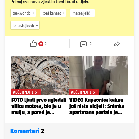
Primaj sve nove vijesti o temi i budi u tijeku
taekwondo
toni kanaet
matea jelić
lena stojković
2
2
Komentari
2