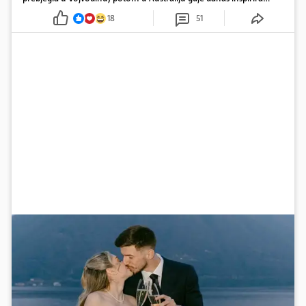
mnoge
18
51