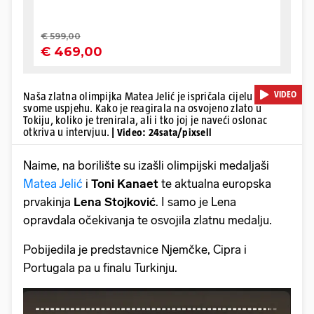
VIDEO
Naša zlatna olimpijka Matea Jelić je ispričala cijelu priču o
svome uspjehu. Kako je reagirala na osvojeno zlato u
Tokiju, koliko je trenirala, ali i tko joj je naveći oslonac
otkriva u intervjuu.
| Video: 24sata/pixsell
Naime, na borilište su izašli olimpijski medaljaši
Matea Jelić
i
Toni Kanaet
te aktualna europska
prvakinja
Lena Stojković
. I samo je Lena
opravdala očekivanja te osvojila zlatnu medalju.
Pobijedila je predstavnice Njemčke, Cipra i
Portugala pa u finalu Turkinju.