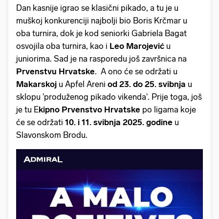
Dan kasnije igrao se klasični pikado, a tu je u
muškoj konkurenciji najbolji bio Boris Krčmar u
oba turnira, dok je kod seniorki Gabriela Bagat
osvojila oba turnira, kao i
Leo Marojević
u
juniorima. Sad je na rasporedu još završnica na
Prvenstvu Hrvatske
. A ono će se održati u
Makarskoj
u Apfel Areni
od 23. do 25. svibnja
u
sklopu 'produženog pikado vikenda'. Prije toga, još
je tu E
kipno Prvenstvo Hrvatske
po ligama koje
će se održati
10. i 11. svibnja 2025. godine
u
Slavonskom Brodu.