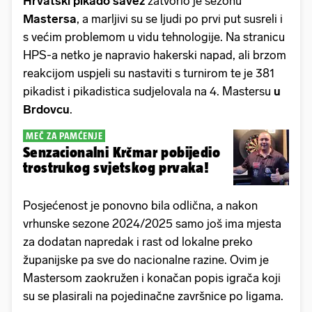
Hrvatski pikado savez
zatvorio je sezonu
Mastersa
, a marljivi su se ljudi po prvi put susreli i
s većim problemom u vidu tehnologije. Na stranicu
HPS-a netko je napravio hakerski napad, ali brzom
reakcijom uspjeli su nastaviti s turnirom te je 381
pikadist i pikadistica sudjelovala na 4. Mastersu
u
Brdovcu
.
MEČ ZA PAMĆENJE
Senzacionalni Krčmar pobijedio
trostrukog svjetskog prvaka!
Posjećenost je ponovno bila odlična, a nakon
vrhunske sezone 2024/2025 samo još ima mjesta
za dodatan napredak i rast od lokalne preko
županijske pa sve do nacionalne razine. Ovim je
Mastersom zaokružen i konačan popis igrača koji
su se plasirali na pojedinačne završnice po ligama.