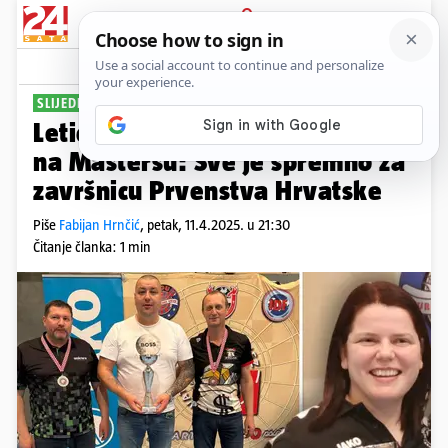
PRIJAVA
Sport
Komentari
0
SLIJEDI ZAVRŠNICA
Letica i Krčmar ponovno slavili
na Mastersu: Sve je spremno za
završnicu Prvenstva Hrvatske
Piše
Fabijan Hrnčić
,
petak, 11.4.2025. u 21:30
Čitanje članka: 1 min