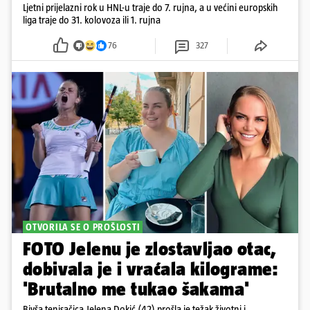
Ljetni prijelazni rok u HNL-u traje do 7. rujna, a u većini europskih
liga traje do 31. kolovoza ili 1. rujna
76
327
OTVORILA SE O PROŠLOSTI
FOTO Jelenu je zlostavljao otac,
dobivala je i vraćala kilograme:
'Brutalno me tukao šakama'
Bivša tenisačica Jelena Dokić (42) prošla je težak životni i