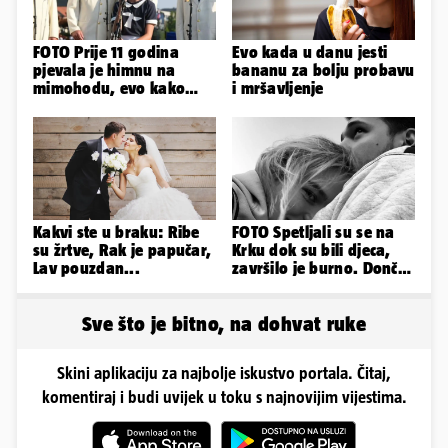
FOTO Prije 11 godina
Evo kada u danu jesti
pjevala je himnu na
bananu za bolju probavu
mimohodu, evo kako
i mršavljenje
danas izgleda Mia
Negovetić
Kakvi ste u braku: Ribe
FOTO Spetljali su se na
su žrtve, Rak je papučar,
Krku dok su bili djeca,
Lav pouzdan...
završilo je burno. Dončić
i Anamaria u novoj fazi
Sve što je bitno, na dohvat ruke
Skini aplikaciju za najbolje iskustvo portala. Čitaj,
komentiraj i budi uvijek u toku s najnovijim vijestima.