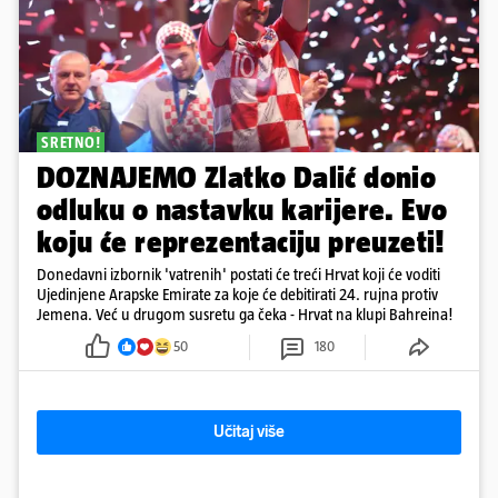
SRETNO!
DOZNAJEMO Zlatko Dalić donio
odluku o nastavku karijere. Evo
koju će reprezentaciju preuzeti!
Donedavni izbornik 'vatrenih' postati će treći Hrvat koji će voditi
Ujedinjene Arapske Emirate za koje će debitirati 24. rujna protiv
Jemena. Već u drugom susretu ga čeka - Hrvat na klupi Bahreina!
50
180
Učitaj više