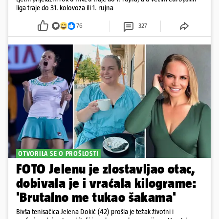
liga traje do 31. kolovoza ili 1. rujna
76
327
OTVORILA SE O PROŠLOSTI
FOTO Jelenu je zlostavljao otac,
dobivala je i vraćala kilograme:
'Brutalno me tukao šakama'
Bivša tenisačica Jelena Dokić (42) prošla je težak životni i