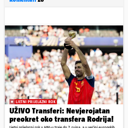
LJETNI PRIJELAZNI ROK
UŽIVO Transferi: Nevjerojatan
preokret oko transfera Rodrija!
Ljetni prijelazni rok u HNL-u traje do 7. rujna, a u većini europskih