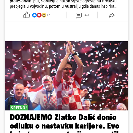
profesionalni put, s obitelji je nakon srpske agresije na Hrvatsku
prebjegla u Vojvodinu, potom u Australiju gdje danas inspirira
mnoge
17
49
SRETNO!
DOZNAJEMO Zlatko Dalić donio
odluku o nastavku karijere. Evo