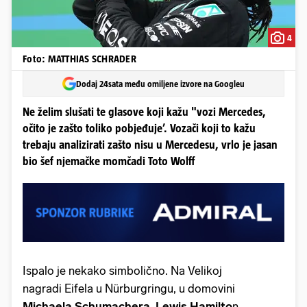
4
Foto: MATTHIAS SCHRADER
Dodaj 24sata među omiljene izvore na Googleu
Ne želim slušati te glasove koji kažu "vozi Mercedes,
očito je zašto toliko pobjeđuje’. Vozači koji to kažu
trebaju analizirati zašto nisu u Mercedesu, vrlo je jasan
bio šef njemačke momčadi Toto Wolff
Ispalo je nekako simbolično. Na Velikoj
nagradi Eifela u Nürburgringu, u domovini
Michaela Schumachera, Lewis Hamilto
n