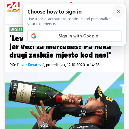
PRIJAVA
Sport
Komentari
26
WOLFF PROTIV 'HEJTERA'
'Lewis je stigao Schumija samo
jer vozi za Mercedes? Pa neka
drugi zasluže mjesto kod nas!'
Piše
Davor Kovačević
,
ponedjeljak, 12.10.2020. u 14:28