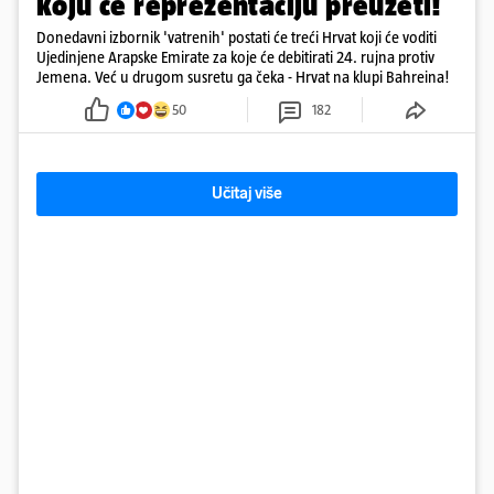
koju će reprezentaciju preuzeti!
Donedavni izbornik 'vatrenih' postati će treći Hrvat koji će voditi
Ujedinjene Arapske Emirate za koje će debitirati 24. rujna protiv
Jemena. Već u drugom susretu ga čeka - Hrvat na klupi Bahreina!
50
182
Učitaj više