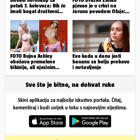
petak 7. kolovoza: Bik će
pjevao je u crkvi na
imati bogat društveni
Jarunu povodom Oluje:
život, Rak se žrtvuje
Evo kako je izgledao
nastup
FOTO Bujna Ashley
Evo kada u danu jesti
obožava premalene
bananu za bolju probavu
bikinije, ali njezinim
i mršavljenje
fanovima to uopće ne
smeta
Sve što je bitno, na dohvat ruke
Skini aplikaciju za najbolje iskustvo portala. Čitaj,
komentiraj i budi uvijek u toku s najnovijim vijestima.