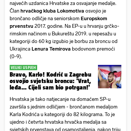
najvećih uzdanica Hrvatske za osvajanje medalje.
Član
hrvačkog kluba Lokomotiva
osvojio je
brončano odličje na seniorskom
Europskom
prvenstvu
2017. godine. Na EP-u u hrvanju grčko-
rimskim načinom u Bukureštu 2019. u repesažu u
kategoriji do 60 kg izgubio je borbu za broncu od
Ukrajinca
Lenura
Temirova
bodovnom premoći
(0-9).
VELIKI USPJEH
Bravo, Karlo! Kodrić u Zagrebu
osvojio svjetsku broncu: 'Vrat,
leđa... Cijeli sam bio potrgan!'
Hrvatska je tako natjecanje na domaćem SP-u
završila s jednim odličjem - brončanom medaljom
Karla Kodrića u kategoriji do 82 kilograma. To je
ujedno i četvrta hrvatska hrvačka medalja sa
svjetskih prvenstava od osamostaljenja, nakon triju