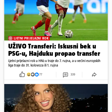
LJETNI PRIJELAZNI ROK
UŽIVO Transferi: Iskusni bek u
PSG-u, Hajduku propao transfer
Ljetni prijelazni rok u HNL-u traje do 7. rujna, a u većini europskih
liga traje do 31. kolovoza ili 1. rujna
77
339