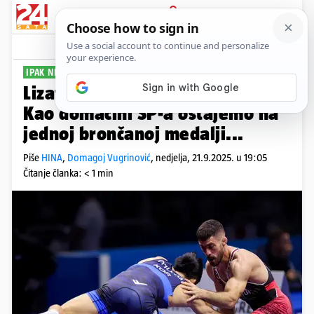
PRIJAVA
Sport
Komentari
1
IPAK NIJE USPIO
Lizatović izgubio u repasažu.
Kao domaćini SP-a ostajemo na
jednoj brončanoj medalji...
Piše
HINA
,
Domagoj Vugrinović
,
nedjelja, 21.9.2025. u 19:05
Čitanje članka: < 1 min