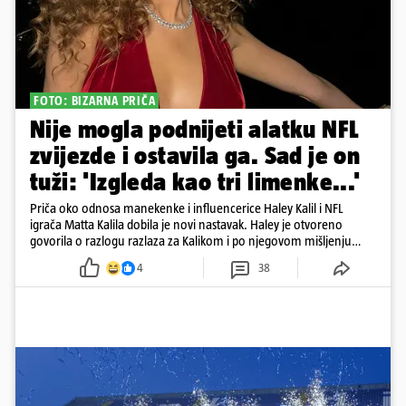
FOTO: BIZARNA PRIČA
Nije mogla podnijeti alatku NFL
zvijezde i ostavila ga. Sad je on
tuži: 'Izgleda kao tri limenke...'
Priča oko odnosa manekenke i influencerice Haley Kalil i NFL
igrača Matta Kalila dobila je novi nastavak. Haley je otvoreno
govorila o razlogu razlaza za Kalikom i po njegovom mišljenju
prešla granicu dobrog ukusa
4
38