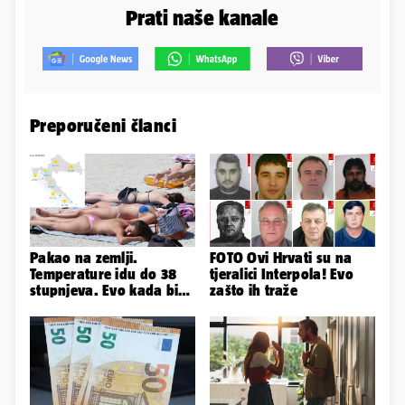
Prati naše kanale
Preporučeni članci
Pakao na zemlji.
FOTO Ovi Hrvati su na
Temperature idu do 38
tjeralici Interpola! Evo
stupnjeva. Evo kada bi
zašto ih traže
se Hrvatska mogla
rashladiti