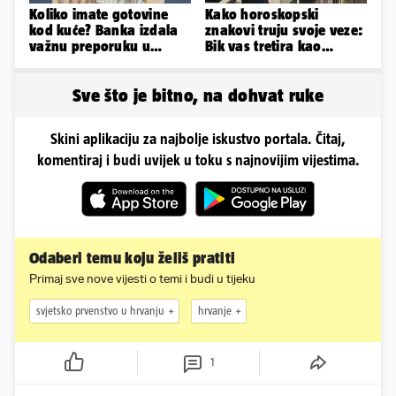
Koliko imate gotovine
Kako horoskopski
kod kuće? Banka izdala
znakovi truju svoje veze:
važnu preporuku u
Bik vas tretira kao
slučaju rata
vlasništvo, Jarcu je veza
ugovor
Sve što je bitno, na dohvat ruke
Skini aplikaciju za najbolje iskustvo portala. Čitaj,
komentiraj i budi uvijek u toku s najnovijim vijestima.
Odaberi temu koju želiš pratiti
Primaj sve nove vijesti o temi i budi u tijeku
svjetsko prvenstvo u hrvanju
hrvanje
1